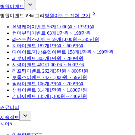
병원이벤트
병원이벤트 카테고리
병원이벤트
전체 보기
폭염케어
이벤트 56개
1,000원 ~ 135만원
썸머뷰티
이벤트 63개
1만원 ~ 198만원
라스트찬스
이벤트 59개
1,000원 ~ 245만원
치아
이벤트 187개
1만원 ~ 600만원
다이어트/지방흡입
이벤트 158개
1만원 ~ 199만원
피부
이벤트 303개
1만원 ~ 280만원
시력
이벤트 46개
1,000원 ~ 600만원
리프팅
이벤트 262개
3만원 ~ 800만원
보톡스
이벤트 74개
1,000원 ~ 59만원
필러
이벤트 106개
2만원 ~ 700만원
성형
이벤트 314개
1만원 ~ 1,800만원
기타
이벤트 135개
1,100원 ~ 440만원
커뮤니티
시술정보
치아
5
임플란트
HOT