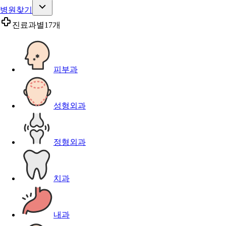
병원찾기
진료과별
17개
피부과
성형외과
정형외과
치과
내과