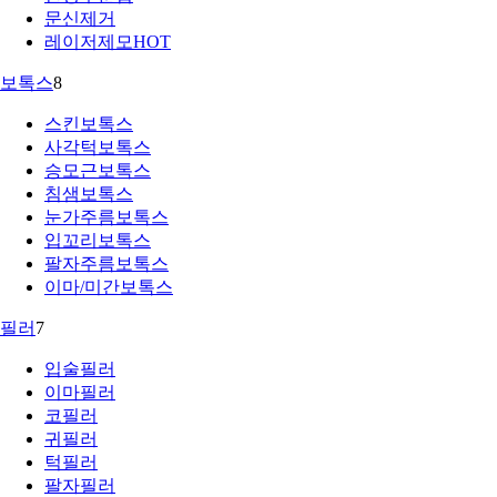
문신제거
레이저제모
HOT
보톡스
8
스킨보톡스
사각턱보톡스
승모근보톡스
침샘보톡스
눈가주름보톡스
입꼬리보톡스
팔자주름보톡스
이마/미간보톡스
필러
7
입술필러
이마필러
코필러
귀필러
턱필러
팔자필러