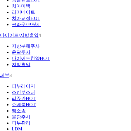
치아미백
라미네이트
치아교정
HOT
크라운/브릿지
다이어트/지방흡입
4
지방분해주사
윤곽주사
다이어트한약
HOT
지방흡입
피부
8
피부레이저
스킨부스터
리쥬란
HOT
쥬베룩
HOT
엑소좀
물광주사
피부관리
LDM