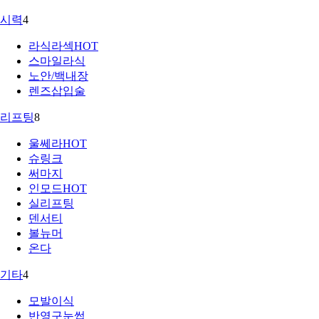
시력
4
라식라섹
HOT
스마일라식
노안/백내장
렌즈삽입술
리프팅
8
울쎄라
HOT
슈링크
써마지
인모드
HOT
실리프팅
덴서티
볼뉴머
온다
기타
4
모발이식
반영구눈썹