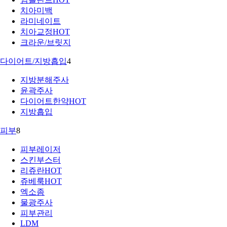
치아미백
라미네이트
치아교정
HOT
크라운/브릿지
다이어트/지방흡입
4
지방분해주사
윤곽주사
다이어트한약
HOT
지방흡입
피부
8
피부레이저
스킨부스터
리쥬란
HOT
쥬베룩
HOT
엑소좀
물광주사
피부관리
LDM