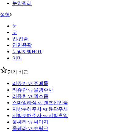
눈밑필러
성형
6
눈
코
입/입술
안면윤곽
눈밑지방
HOT
이마
인기 비교
리쥬란 vs 쥬베룩
리쥬란 vs 물광주사
리쥬란 vs 엑소좀
스마일라식 vs 렌즈삽입술
지방분해주사 vs 윤곽주사
지방분해주사 vs 지방흡입
울쎄라 vs 써마지
울쎄라 vs 슈링크