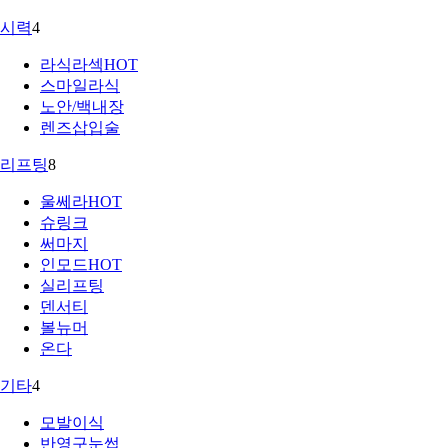
시력
4
라식라섹
HOT
스마일라식
노안/백내장
렌즈삽입술
리프팅
8
울쎄라
HOT
슈링크
써마지
인모드
HOT
실리프팅
덴서티
볼뉴머
온다
기타
4
모발이식
반영구눈썹