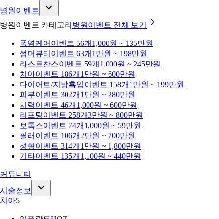
병원이벤트
병원이벤트 카테고리
병원이벤트
전체 보기
폭염케어
이벤트 56개
1,000원 ~ 135만원
썸머뷰티
이벤트 63개
1만원 ~ 198만원
라스트찬스
이벤트 59개
1,000원 ~ 245만원
치아
이벤트 186개
1만원 ~ 600만원
다이어트/지방흡입
이벤트 158개
1만원 ~ 199만원
피부
이벤트 302개
1만원 ~ 280만원
시력
이벤트 46개
1,000원 ~ 600만원
리프팅
이벤트 258개
3만원 ~ 800만원
보톡스
이벤트 74개
1,000원 ~ 59만원
필러
이벤트 106개
2만원 ~ 700만원
성형
이벤트 314개
1만원 ~ 1,800만원
기타
이벤트 135개
1,100원 ~ 440만원
커뮤니티
시술정보
치아
5
임플란트
HOT