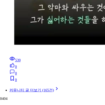
539
0
0
0
커뮤니티 글 더보기 (165건)
04
04