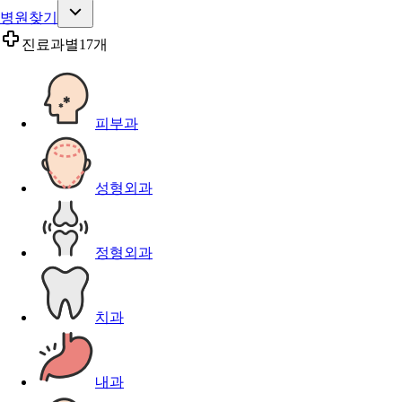
병원찾기
진료과별
17개
피부과
성형외과
정형외과
치과
내과