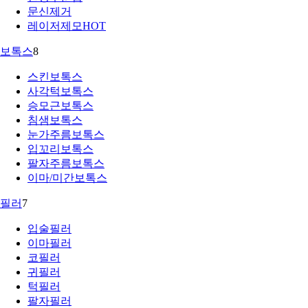
문신제거
레이저제모
HOT
보톡스
8
스킨보톡스
사각턱보톡스
승모근보톡스
침샘보톡스
눈가주름보톡스
입꼬리보톡스
팔자주름보톡스
이마/미간보톡스
필러
7
입술필러
이마필러
코필러
귀필러
턱필러
팔자필러