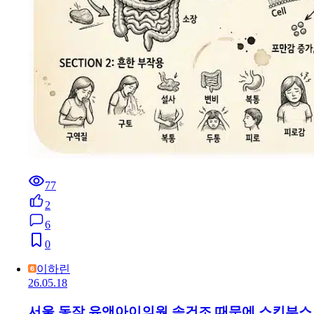
77
2
6
0
이하린
26.05.18
서울 동작 유앤아이의원 속건조 때문에 스킨부스