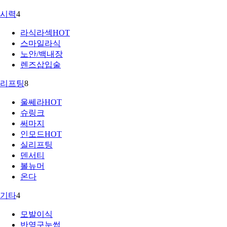
시력
4
라식라섹
HOT
스마일라식
노안/백내장
렌즈삽입술
리프팅
8
울쎄라
HOT
슈링크
써마지
인모드
HOT
실리프팅
덴서티
볼뉴머
온다
기타
4
모발이식
반영구눈썹