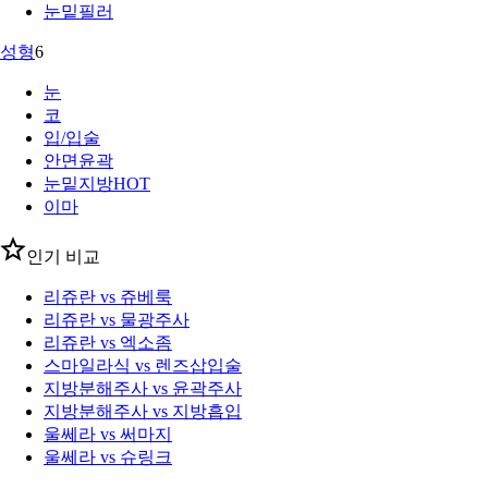
눈밑필러
성형
6
눈
코
입/입술
안면윤곽
눈밑지방
HOT
이마
인기 비교
리쥬란 vs 쥬베룩
리쥬란 vs 물광주사
리쥬란 vs 엑소좀
스마일라식 vs 렌즈삽입술
지방분해주사 vs 윤곽주사
지방분해주사 vs 지방흡입
울쎄라 vs 써마지
울쎄라 vs 슈링크