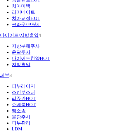
치아미백
라미네이트
치아교정
HOT
크라운/브릿지
다이어트/지방흡입
4
지방분해주사
윤곽주사
다이어트한약
HOT
지방흡입
피부
8
피부레이저
스킨부스터
리쥬란
HOT
쥬베룩
HOT
엑소좀
물광주사
피부관리
LDM