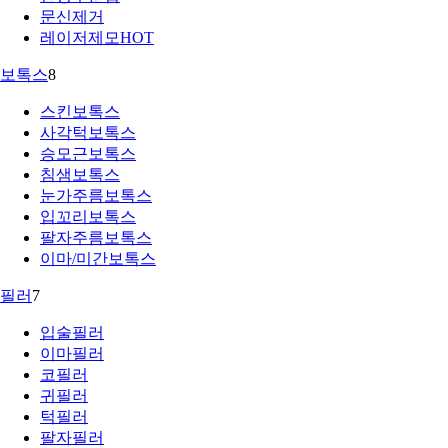
문신제거
레이저제모
HOT
보톡스
8
스킨보톡스
사각턱보톡스
승모근보톡스
침샘보톡스
눈가주름보톡스
입꼬리보톡스
팔자주름보톡스
이마/미간보톡스
필러
7
입술필러
이마필러
코필러
귀필러
턱필러
팔자필러