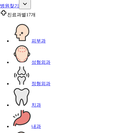
병원찾기
진료과별
17개
피부과
성형외과
정형외과
치과
내과