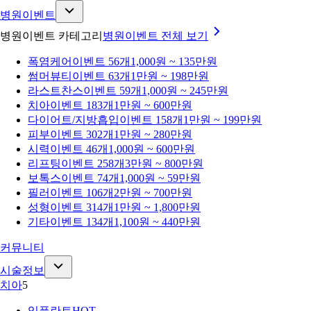
병원이벤트
병원이벤트 카테고리
병원이벤트
전체 보기
폭염케어
이벤트 56개
1,000원 ~ 135만원
썸머뷰티
이벤트 63개
1만원 ~ 198만원
라스트찬스
이벤트 59개
1,000원 ~ 245만원
치아
이벤트 183개
1만원 ~ 600만원
다이어트/지방흡입
이벤트 158개
1만원 ~ 199만원
피부
이벤트 302개
1만원 ~ 280만원
시력
이벤트 46개
1,000원 ~ 600만원
리프팅
이벤트 258개
3만원 ~ 800만원
보톡스
이벤트 74개
1,000원 ~ 59만원
필러
이벤트 106개
2만원 ~ 700만원
성형
이벤트 314개
1만원 ~ 1,800만원
기타
이벤트 134개
1,100원 ~ 440만원
커뮤니티
시술정보
치아
5
임플란트
HOT