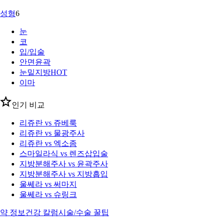
성형
6
눈
코
입/입술
안면윤곽
눈밑지방
HOT
이마
인기 비교
리쥬란 vs 쥬베룩
리쥬란 vs 물광주사
리쥬란 vs 엑소좀
스마일라식 vs 렌즈삽입술
지방분해주사 vs 윤곽주사
지방분해주사 vs 지방흡입
울쎄라 vs 써마지
울쎄라 vs 슈링크
약 정보
건강 칼럼
시술/수술 꿀팁