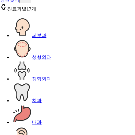
진료과별
17개
피부과
성형외과
정형외과
치과
내과