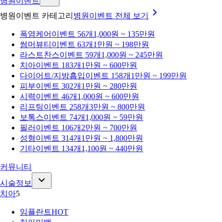
병원이벤트
병원이벤트 카테고리
병원이벤트
전체 보기
폭염케어
이벤트 56개
1,000원 ~ 135만원
썸머뷰티
이벤트 63개
1만원 ~ 198만원
라스트찬스
이벤트 59개
1,000원 ~ 245만원
치아
이벤트 183개
1만원 ~ 600만원
다이어트/지방흡입
이벤트 158개
1만원 ~ 199만원
피부
이벤트 302개
1만원 ~ 280만원
시력
이벤트 46개
1,000원 ~ 600만원
리프팅
이벤트 258개
3만원 ~ 800만원
보톡스
이벤트 74개
1,000원 ~ 59만원
필러
이벤트 106개
2만원 ~ 700만원
성형
이벤트 314개
1만원 ~ 1,800만원
기타
이벤트 134개
1,100원 ~ 440만원
커뮤니티
시술정보
치아
5
임플란트
HOT