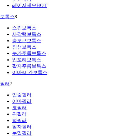
레이저제모
HOT
보톡스
8
스킨보톡스
사각턱보톡스
승모근보톡스
침샘보톡스
눈가주름보톡스
입꼬리보톡스
팔자주름보톡스
이마/미간보톡스
필러
7
입술필러
이마필러
코필러
귀필러
턱필러
팔자필러
눈밑필러