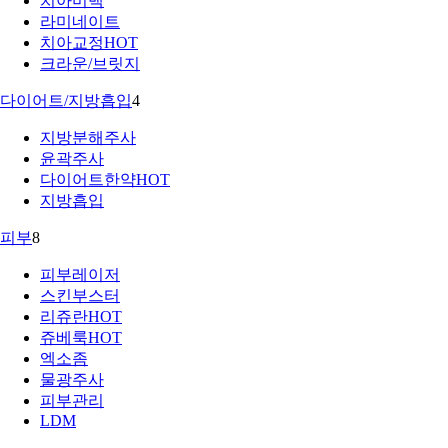
치아미백
라미네이트
치아교정
HOT
크라운/브릿지
다이어트/지방흡입
4
지방분해주사
윤곽주사
다이어트한약
HOT
지방흡입
피부
8
피부레이저
스킨부스터
리쥬란
HOT
쥬베룩
HOT
엑소좀
물광주사
피부관리
LDM