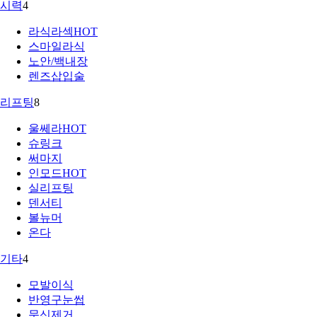
시력
4
라식라섹
HOT
스마일라식
노안/백내장
렌즈삽입술
리프팅
8
울쎄라
HOT
슈링크
써마지
인모드
HOT
실리프팅
덴서티
볼뉴머
온다
기타
4
모발이식
반영구눈썹
문신제거