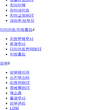
치아미백
라미네이트
치아교정
HOT
크라운/브릿지
다이어트/지방흡입
4
지방분해주사
윤곽주사
다이어트한약
HOT
지방흡입
피부
8
피부레이저
스킨부스터
리쥬란
HOT
쥬베룩
HOT
엑소좀
물광주사
피부관리
LDM