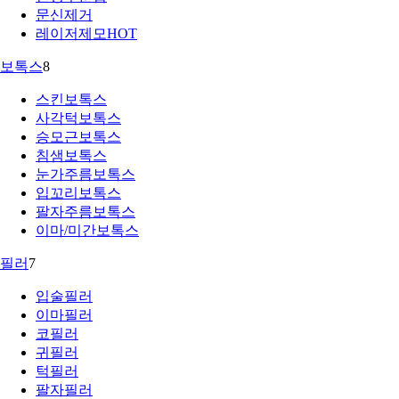
문신제거
레이저제모
HOT
보톡스
8
스킨보톡스
사각턱보톡스
승모근보톡스
침샘보톡스
눈가주름보톡스
입꼬리보톡스
팔자주름보톡스
이마/미간보톡스
필러
7
입술필러
이마필러
코필러
귀필러
턱필러
팔자필러