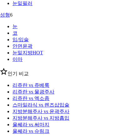
눈밑필러
성형
6
눈
코
입/입술
안면윤곽
눈밑지방
HOT
이마
인기 비교
리쥬란 vs 쥬베룩
리쥬란 vs 물광주사
리쥬란 vs 엑소좀
스마일라식 vs 렌즈삽입술
지방분해주사 vs 윤곽주사
지방분해주사 vs 지방흡입
울쎄라 vs 써마지
울쎄라 vs 슈링크