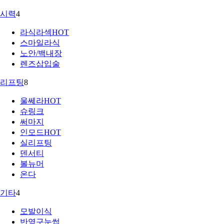
시력
4
라식라섹
HOT
스마일라식
노안/백내장
렌즈삽입술
리프팅
8
울쎄라
HOT
슈링크
써마지
인모드
HOT
실리프팅
덴서티
볼뉴머
온다
기타
4
모발이식
반영구눈썹