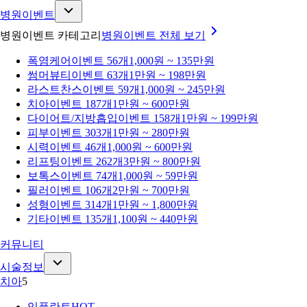
병원이벤트
병원이벤트 카테고리
병원이벤트
전체 보기
폭염케어
이벤트 56개
1,000원 ~ 135만원
썸머뷰티
이벤트 63개
1만원 ~ 198만원
라스트찬스
이벤트 59개
1,000원 ~ 245만원
치아
이벤트 187개
1만원 ~ 600만원
다이어트/지방흡입
이벤트 158개
1만원 ~ 199만원
피부
이벤트 303개
1만원 ~ 280만원
시력
이벤트 46개
1,000원 ~ 600만원
리프팅
이벤트 262개
3만원 ~ 800만원
보톡스
이벤트 74개
1,000원 ~ 59만원
필러
이벤트 106개
2만원 ~ 700만원
성형
이벤트 314개
1만원 ~ 1,800만원
기타
이벤트 135개
1,100원 ~ 440만원
커뮤니티
시술정보
치아
5
임플란트
HOT