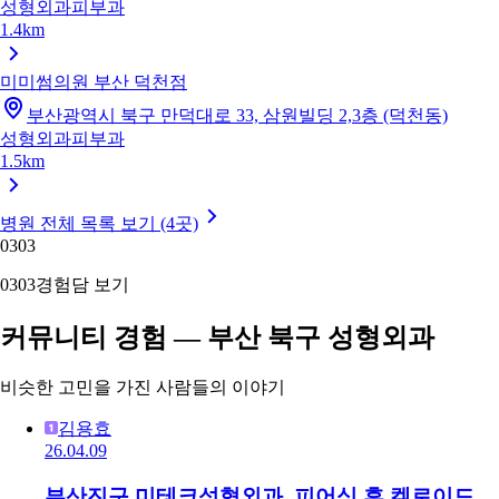
성형외과
피부과
1.4km
미미썸의원 부산 덕천점
부산광역시 북구 만덕대로 33, 삼원빌딩 2,3층 (덕천동)
성형외과
피부과
1.5km
병원 전체 목록 보기 (4곳)
03
03
03
03
경험담 보기
커뮤니티 경험 — 부산 북구 성형외과
비슷한 고민을 가진 사람들의 이야기
김용효
26.04.09
부산진구 미테크성형외과, 피어싱 후 켈로이드