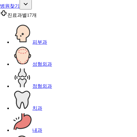
병원찾기
진료과별
17개
피부과
성형외과
정형외과
치과
내과