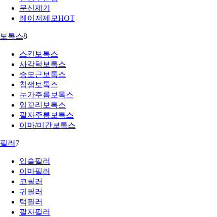
문신제거
레이저제모
HOT
보톡스
8
스킨보톡스
사각턱보톡스
승모근보톡스
침샘보톡스
눈가주름보톡스
입꼬리보톡스
팔자주름보톡스
이마/미간보톡스
필러
7
입술필러
이마필러
코필러
귀필러
턱필러
팔자필러