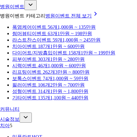
병원이벤트
병원이벤트 카테고리
병원이벤트
전체 보기
폭염케어
이벤트 56개
1,000원 ~ 135만원
썸머뷰티
이벤트 63개
1만원 ~ 198만원
라스트찬스
이벤트 59개
1,000원 ~ 245만원
치아
이벤트 187개
1만원 ~ 600만원
다이어트/지방흡입
이벤트 158개
1만원 ~ 199만원
피부
이벤트 303개
1만원 ~ 280만원
시력
이벤트 46개
1,000원 ~ 600만원
리프팅
이벤트 262개
3만원 ~ 800만원
보톡스
이벤트 74개
1,000원 ~ 59만원
필러
이벤트 106개
2만원 ~ 700만원
성형
이벤트 314개
1만원 ~ 1,800만원
기타
이벤트 135개
1,100원 ~ 440만원
커뮤니티
시술정보
치아
5
임플란트
HOT