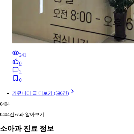
241
0
2
0
커뮤니티 글 더보기 (596건)
04
04
04
04
진료과 알아보기
소아과 진료 정보