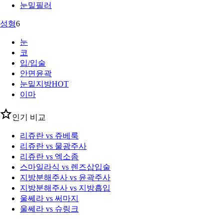
눈밑필러
성형
6
눈
코
입/입술
안면윤곽
눈밑지방
HOT
이마
인기 비교
리쥬란 vs 쥬베룩
리쥬란 vs 물광주사
리쥬란 vs 엑소좀
스마일라식 vs 렌즈삽입술
지방분해주사 vs 윤곽주사
지방분해주사 vs 지방흡입
울쎄라 vs 써마지
울쎄라 vs 슈링크