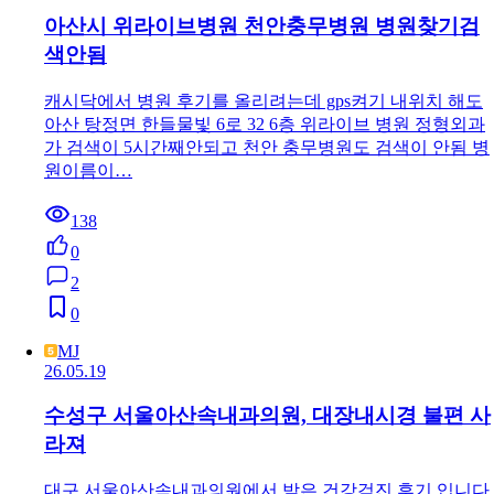
아산시 위라이브병원 천안충무병원 병원찾기검
색안됨
캐시닥에서 병원 후기를 올리려는데 gps켜기 내위치 해도
아산 탕정면 한들물빛 6로 32 6층 위라이브 병원 정형외과
가 검색이 5시간째안되고 천안 충무병원도 검색이 안됨 병
원이름이…
138
0
2
0
MJ
26.05.19
수성구 서울아산속내과의원, 대장내시경 불편 사
라져
대구 서울아산속내과의원에서 받은 건강검진 후기 입니다.