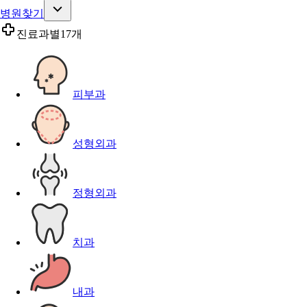
병원찾기
진료과별
17개
피부과
성형외과
정형외과
치과
내과