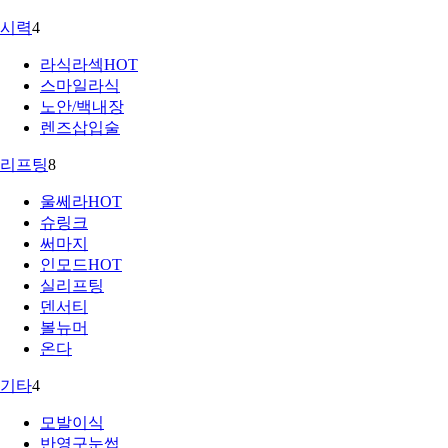
시력
4
라식라섹
HOT
스마일라식
노안/백내장
렌즈삽입술
리프팅
8
울쎄라
HOT
슈링크
써마지
인모드
HOT
실리프팅
덴서티
볼뉴머
온다
기타
4
모발이식
반영구눈썹