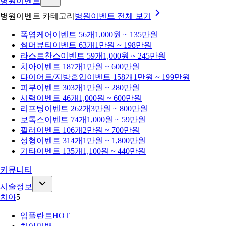
병원이벤트
병원이벤트 카테고리
병원이벤트
전체 보기
폭염케어
이벤트 56개
1,000원 ~ 135만원
썸머뷰티
이벤트 63개
1만원 ~ 198만원
라스트찬스
이벤트 59개
1,000원 ~ 245만원
치아
이벤트 187개
1만원 ~ 600만원
다이어트/지방흡입
이벤트 158개
1만원 ~ 199만원
피부
이벤트 303개
1만원 ~ 280만원
시력
이벤트 46개
1,000원 ~ 600만원
리프팅
이벤트 262개
3만원 ~ 800만원
보톡스
이벤트 74개
1,000원 ~ 59만원
필러
이벤트 106개
2만원 ~ 700만원
성형
이벤트 314개
1만원 ~ 1,800만원
기타
이벤트 135개
1,100원 ~ 440만원
커뮤니티
시술정보
치아
5
임플란트
HOT