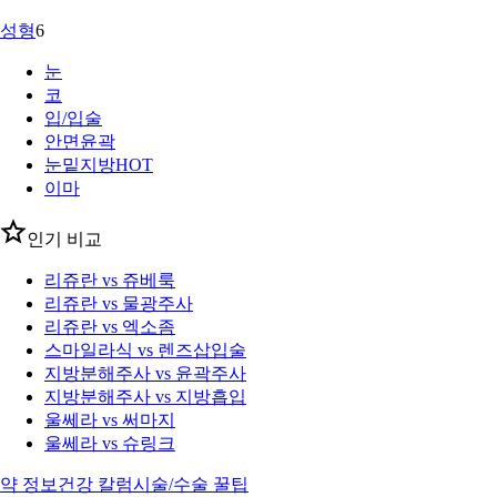
성형
6
눈
코
입/입술
안면윤곽
눈밑지방
HOT
이마
인기 비교
리쥬란 vs 쥬베룩
리쥬란 vs 물광주사
리쥬란 vs 엑소좀
스마일라식 vs 렌즈삽입술
지방분해주사 vs 윤곽주사
지방분해주사 vs 지방흡입
울쎄라 vs 써마지
울쎄라 vs 슈링크
약 정보
건강 칼럼
시술/수술 꿀팁