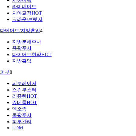
치아미백
라미네이트
치아교정
HOT
크라운/브릿지
다이어트/지방흡입
4
지방분해주사
윤곽주사
다이어트한약
HOT
지방흡입
피부
8
피부레이저
스킨부스터
리쥬란
HOT
쥬베룩
HOT
엑소좀
물광주사
피부관리
LDM