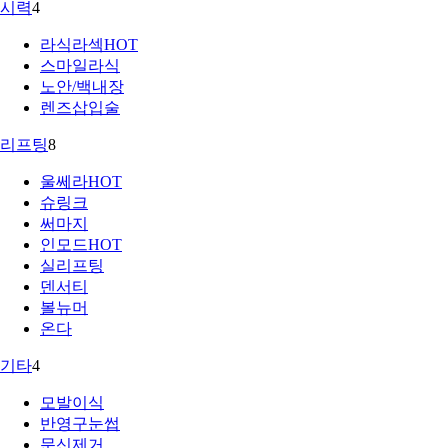
시력
4
라식라섹
HOT
스마일라식
노안/백내장
렌즈삽입술
리프팅
8
울쎄라
HOT
슈링크
써마지
인모드
HOT
실리프팅
덴서티
볼뉴머
온다
기타
4
모발이식
반영구눈썹
문신제거