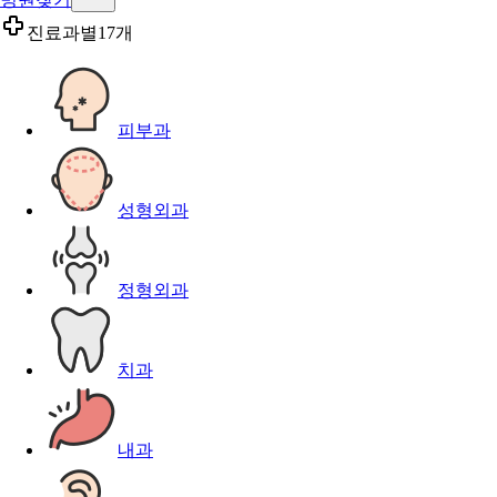
진료과별
17개
피부과
성형외과
정형외과
치과
내과