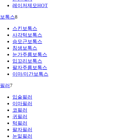
레이저제모
HOT
보톡스
8
스킨보톡스
사각턱보톡스
승모근보톡스
침샘보톡스
눈가주름보톡스
입꼬리보톡스
팔자주름보톡스
이마/미간보톡스
필러
7
입술필러
이마필러
코필러
귀필러
턱필러
팔자필러
눈밑필러