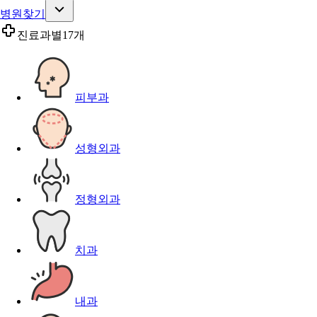
병원찾기
진료과별
17개
피부과
성형외과
정형외과
치과
내과