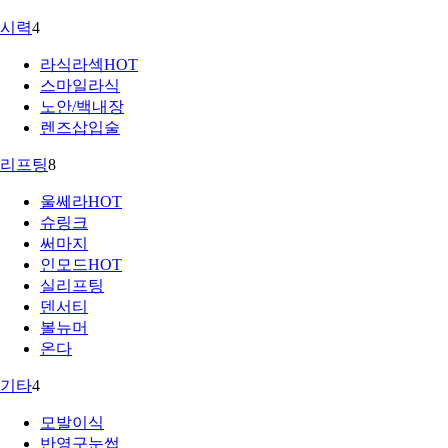
시력
4
라식라섹
HOT
스마일라식
노안/백내장
렌즈삽입술
리프팅
8
울쎄라
HOT
슈링크
써마지
인모드
HOT
실리프팅
덴서티
볼뉴머
온다
기타
4
모발이식
반영구눈썹