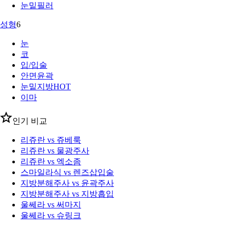
눈밑필러
성형
6
눈
코
입/입술
안면윤곽
눈밑지방
HOT
이마
인기 비교
리쥬란 vs 쥬베룩
리쥬란 vs 물광주사
리쥬란 vs 엑소좀
스마일라식 vs 렌즈삽입술
지방분해주사 vs 윤곽주사
지방분해주사 vs 지방흡입
울쎄라 vs 써마지
울쎄라 vs 슈링크