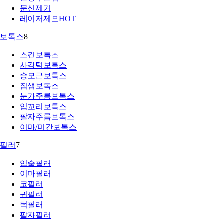
문신제거
레이저제모
HOT
보톡스
8
스킨보톡스
사각턱보톡스
승모근보톡스
침샘보톡스
눈가주름보톡스
입꼬리보톡스
팔자주름보톡스
이마/미간보톡스
필러
7
입술필러
이마필러
코필러
귀필러
턱필러
팔자필러