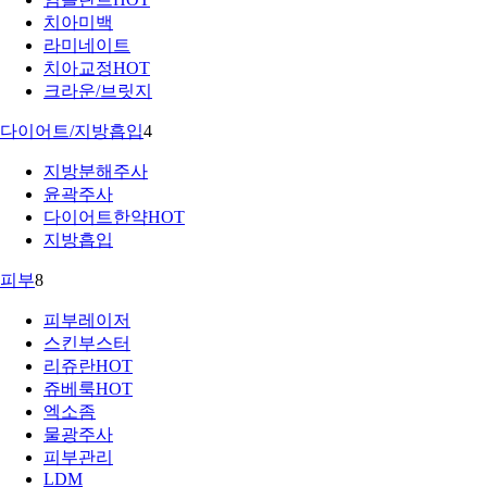
치아미백
라미네이트
치아교정
HOT
크라운/브릿지
다이어트/지방흡입
4
지방분해주사
윤곽주사
다이어트한약
HOT
지방흡입
피부
8
피부레이저
스킨부스터
리쥬란
HOT
쥬베룩
HOT
엑소좀
물광주사
피부관리
LDM