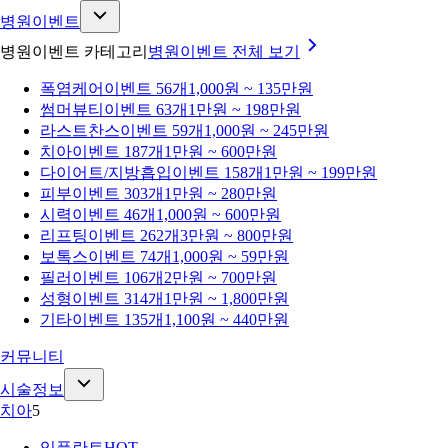
병원이벤트
병원이벤트 카테고리
병원이벤트
전체 보기
폭염케어
이벤트 56개
1,000원 ~ 135만원
썸머뷰티
이벤트 63개
1만원 ~ 198만원
라스트찬스
이벤트 59개
1,000원 ~ 245만원
치아
이벤트 187개
1만원 ~ 600만원
다이어트/지방흡입
이벤트 158개
1만원 ~ 199만원
피부
이벤트 303개
1만원 ~ 280만원
시력
이벤트 46개
1,000원 ~ 600만원
리프팅
이벤트 262개
3만원 ~ 800만원
보톡스
이벤트 74개
1,000원 ~ 59만원
필러
이벤트 106개
2만원 ~ 700만원
성형
이벤트 314개
1만원 ~ 1,800만원
기타
이벤트 135개
1,100원 ~ 440만원
커뮤니티
시술정보
치아
5
임플란트
HOT