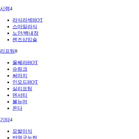
시력
4
라식라섹
HOT
스마일라식
노안/백내장
렌즈삽입술
리프팅
8
울쎄라
HOT
슈링크
써마지
인모드
HOT
실리프팅
덴서티
볼뉴머
온다
기타
4
모발이식
반영구눈썹