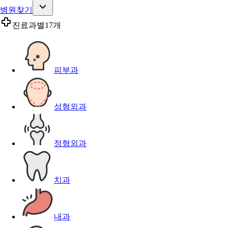
병원찾기
진료과별
17개
피부과
성형외과
정형외과
치과
내과