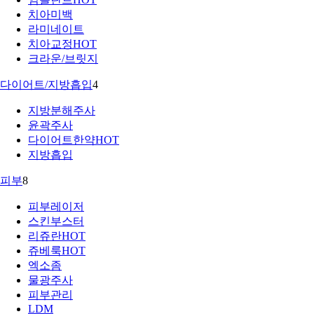
치아미백
라미네이트
치아교정
HOT
크라운/브릿지
다이어트/지방흡입
4
지방분해주사
윤곽주사
다이어트한약
HOT
지방흡입
피부
8
피부레이저
스킨부스터
리쥬란
HOT
쥬베룩
HOT
엑소좀
물광주사
피부관리
LDM