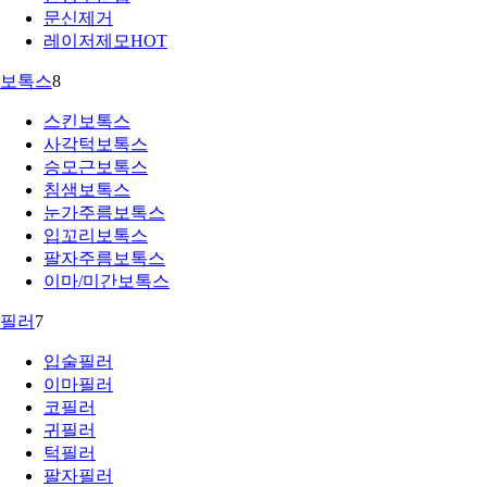
문신제거
레이저제모
HOT
보톡스
8
스킨보톡스
사각턱보톡스
승모근보톡스
침샘보톡스
눈가주름보톡스
입꼬리보톡스
팔자주름보톡스
이마/미간보톡스
필러
7
입술필러
이마필러
코필러
귀필러
턱필러
팔자필러