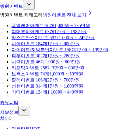
병원이벤트
병원이벤트 카테고리
병원이벤트
전체 보기
폭염케어
이벤트 56개
1,000원 ~ 135만원
썸머뷰티
이벤트 63개
1만원 ~ 198만원
라스트찬스
이벤트 59개
1,000원 ~ 245만원
치아
이벤트 184개
1만원 ~ 600만원
다이어트/지방흡입
이벤트 158개
1만원 ~ 199만원
피부
이벤트 302개
1만원 ~ 280만원
시력
이벤트 46개
1,000원 ~ 600만원
리프팅
이벤트 258개
3만원 ~ 800만원
보톡스
이벤트 74개
1,000원 ~ 59만원
필러
이벤트 106개
2만원 ~ 700만원
성형
이벤트 314개
1만원 ~ 1,800만원
기타
이벤트 134개
1,100원 ~ 440만원
커뮤니티
시술정보
치아
5
임플란트
HOT