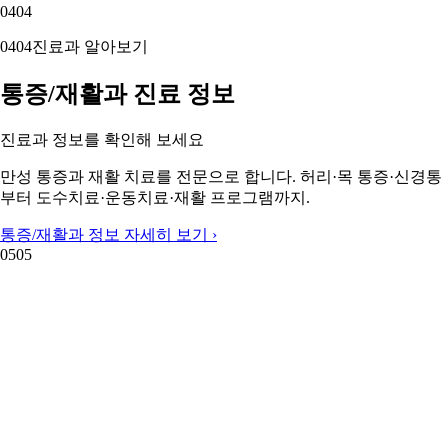
04
04
04
04
진료과 알아보기
통증/재활과 진료 정보
진료과 정보를 확인해 보세요
만성 통증과 재활 치료를 전문으로 합니다. 허리·목 통증·신경통
부터 도수치료·운동치료·재활 프로그램까지.
통증/재활과 정보 자세히 보기 ›
05
05
05
05
주변 지역 보기
근처 지역 통증/재활과
주변 지역도 둘러보세요
강서구 통증/재활과
금정구 통증/재활과
부산 남구 통증/재활과
부
산 동구 통증/재활과
동래구 통증/재활과
부산진구 통증/재활과
부