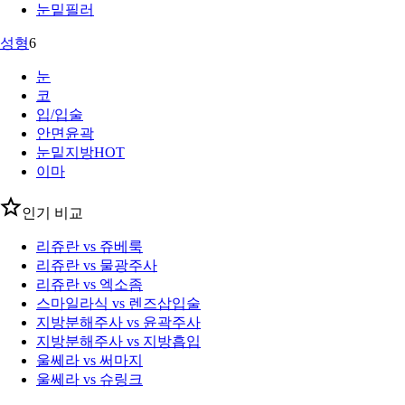
눈밑필러
성형
6
눈
코
입/입술
안면윤곽
눈밑지방
HOT
이마
인기 비교
리쥬란 vs 쥬베룩
리쥬란 vs 물광주사
리쥬란 vs 엑소좀
스마일라식 vs 렌즈삽입술
지방분해주사 vs 윤곽주사
지방분해주사 vs 지방흡입
울쎄라 vs 써마지
울쎄라 vs 슈링크