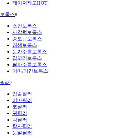
레이저제모
HOT
보톡스
8
스킨보톡스
사각턱보톡스
승모근보톡스
침샘보톡스
눈가주름보톡스
입꼬리보톡스
팔자주름보톡스
이마/미간보톡스
필러
7
입술필러
이마필러
코필러
귀필러
턱필러
팔자필러
눈밑필러