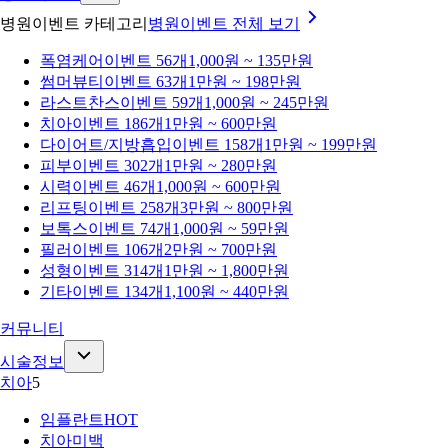
병원이벤트 카테고리
병원이벤트
전체 보기
폭염케어
이벤트 56개
1,000원 ~ 135만원
썸머뷰티
이벤트 63개
1만원 ~ 198만원
라스트찬스
이벤트 59개
1,000원 ~ 245만원
치아
이벤트 186개
1만원 ~ 600만원
다이어트/지방흡입
이벤트 158개
1만원 ~ 199만원
피부
이벤트 302개
1만원 ~ 280만원
시력
이벤트 46개
1,000원 ~ 600만원
리프팅
이벤트 258개
3만원 ~ 800만원
보톡스
이벤트 74개
1,000원 ~ 59만원
필러
이벤트 106개
2만원 ~ 700만원
성형
이벤트 314개
1만원 ~ 1,800만원
기타
이벤트 134개
1,100원 ~ 440만원
커뮤니티
시술정보
치아
5
임플란트
HOT
치아미백