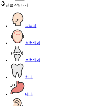
진료과별
17개
피부과
성형외과
정형외과
치과
내과