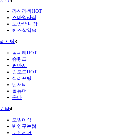
라식라섹
HOT
스마일라식
노안/백내장
렌즈삽입술
리프팅
8
울쎄라
HOT
슈링크
써마지
인모드
HOT
실리프팅
덴서티
볼뉴머
온다
기타
4
모발이식
반영구눈썹
문신제거