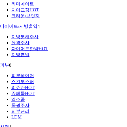
라미네이트
치아교정
HOT
크라운/브릿지
다이어트/지방흡입
4
지방분해주사
윤곽주사
다이어트한약
HOT
지방흡입
피부
8
피부레이저
스킨부스터
리쥬란
HOT
쥬베룩
HOT
엑소좀
물광주사
피부관리
LDM
시력
4