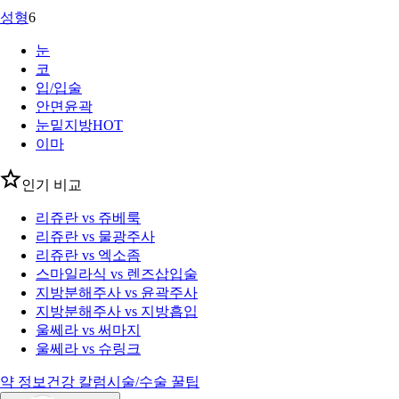
성형
6
눈
코
입/입술
안면윤곽
눈밑지방
HOT
이마
인기 비교
리쥬란 vs 쥬베룩
리쥬란 vs 물광주사
리쥬란 vs 엑소좀
스마일라식 vs 렌즈삽입술
지방분해주사 vs 윤곽주사
지방분해주사 vs 지방흡입
울쎄라 vs 써마지
울쎄라 vs 슈링크
약 정보
건강 칼럼
시술/수술 꿀팁