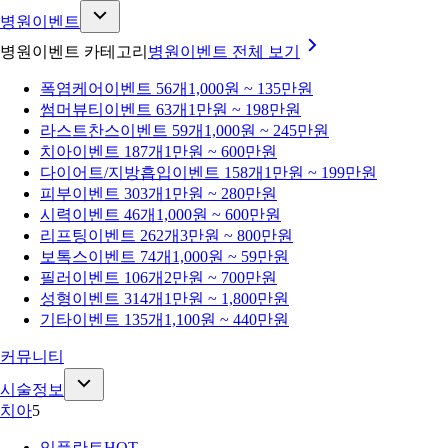
병원이벤트
병원이벤트 카테고리
병원이벤트
전체 보기
폭염케어
이벤트 56개
1,000원 ~ 135만원
썸머뷰티
이벤트 63개
1만원 ~ 198만원
라스트찬스
이벤트 59개
1,000원 ~ 245만원
치아
이벤트 187개
1만원 ~ 600만원
다이어트/지방흡입
이벤트 158개
1만원 ~ 199만원
피부
이벤트 303개
1만원 ~ 280만원
시력
이벤트 46개
1,000원 ~ 600만원
리프팅
이벤트 262개
3만원 ~ 800만원
보톡스
이벤트 74개
1,000원 ~ 59만원
필러
이벤트 106개
2만원 ~ 700만원
성형
이벤트 314개
1만원 ~ 1,800만원
기타
이벤트 135개
1,100원 ~ 440만원
커뮤니티
시술정보
치아
5
임플란트
HOT