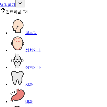
병원찾기
진료과별
17개
피부과
성형외과
정형외과
치과
내과