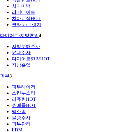
치아미백
라미네이트
치아교정
HOT
크라운/브릿지
다이어트/지방흡입
4
지방분해주사
윤곽주사
다이어트한약
HOT
지방흡입
피부
8
피부레이저
스킨부스터
리쥬란
HOT
쥬베룩
HOT
엑소좀
물광주사
피부관리
LDM