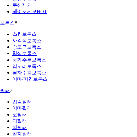
문신제거
레이저제모
HOT
보톡스
8
스킨보톡스
사각턱보톡스
승모근보톡스
침샘보톡스
눈가주름보톡스
입꼬리보톡스
팔자주름보톡스
이마/미간보톡스
필러
7
입술필러
이마필러
코필러
귀필러
턱필러
팔자필러