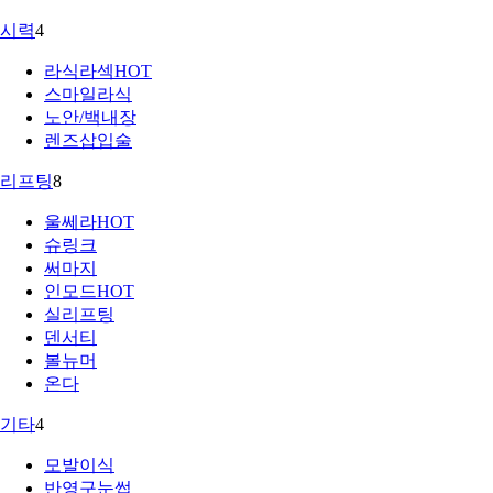
시력
4
라식라섹
HOT
스마일라식
노안/백내장
렌즈삽입술
리프팅
8
울쎄라
HOT
슈링크
써마지
인모드
HOT
실리프팅
덴서티
볼뉴머
온다
기타
4
모발이식
반영구눈썹