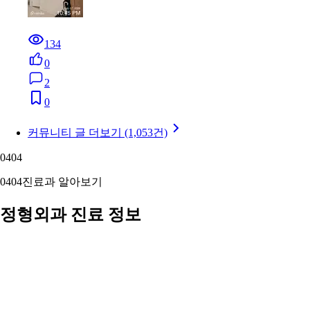
134
0
2
0
커뮤니티 글 더보기 (1,053건)
04
04
04
04
진료과 알아보기
정형외과 진료 정보
진료과 정보를 확인해 보세요
뼈·관절·근육·인대 등 근골격계 질환과 외상을 진단·치료합니다.
디스크·관절염·골절부터 인공관절·관절경 수술까지.