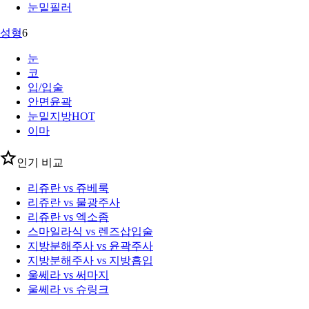
눈밑필러
성형
6
눈
코
입/입술
안면윤곽
눈밑지방
HOT
이마
인기 비교
리쥬란 vs 쥬베룩
리쥬란 vs 물광주사
리쥬란 vs 엑소좀
스마일라식 vs 렌즈삽입술
지방분해주사 vs 윤곽주사
지방분해주사 vs 지방흡입
울쎄라 vs 써마지
울쎄라 vs 슈링크