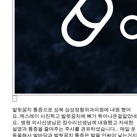
발뒷꿈치 통증으로 성북 삼성정형외과의원에 내원 했어
요..엑스레이 사진찍고 발뒷꿈치에 뼈가 튀어나온걸알았네
요.. 병원 의사선생님은 정수리선생님께 내원했고 자세한
설명과 통증을 줄여주는 주사를 권유하셨습니다... 매일 운
동을해서 발바닥과 발뒷꿈치 통증은 발을 안써야 낳는거지