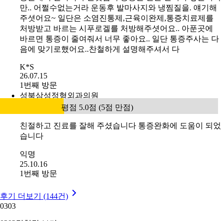
만.. 어쩔수없는거라 운동후 발마사지와 냉찜질을. 얘기해
주셧어요~ 일단은 소염진통제,근육이완제,통증치료제를
처방받고 바르는 시푸로겔를 처방해주셧어요.. 아푼곳에
바르면 통증이 줄여줘서 너무 좋아요.. 일단 통증주사는 다
음에 맞기로했어요..찬철하게 설명해주셔서 다
K*S
26.07.15
1번째 방문
성북삼성정형외과의원
평점 5.0점 (5점 만점)
친절하고 진료를 잘해 주셨습니다 통증완화에 도움이 되었
습니다
익명
25.10.16
1번째 방문
후기 더보기 (144건)
03
03