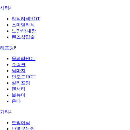
시력
4
라식라섹
HOT
스마일라식
노안/백내장
렌즈삽입술
리프팅
8
울쎄라
HOT
슈링크
써마지
인모드
HOT
실리프팅
덴서티
볼뉴머
온다
기타
4
모발이식
반영구눈썹