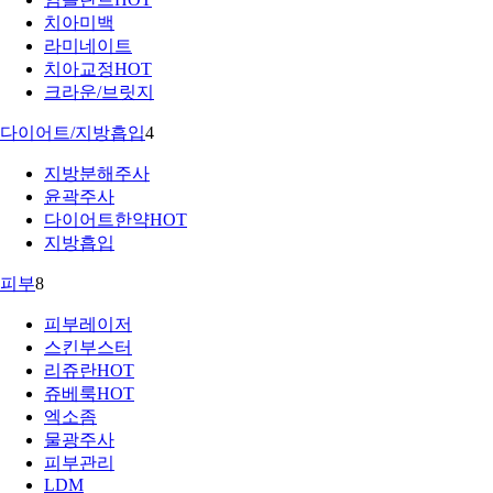
치아미백
라미네이트
치아교정
HOT
크라운/브릿지
다이어트/지방흡입
4
지방분해주사
윤곽주사
다이어트한약
HOT
지방흡입
피부
8
피부레이저
스킨부스터
리쥬란
HOT
쥬베룩
HOT
엑소좀
물광주사
피부관리
LDM