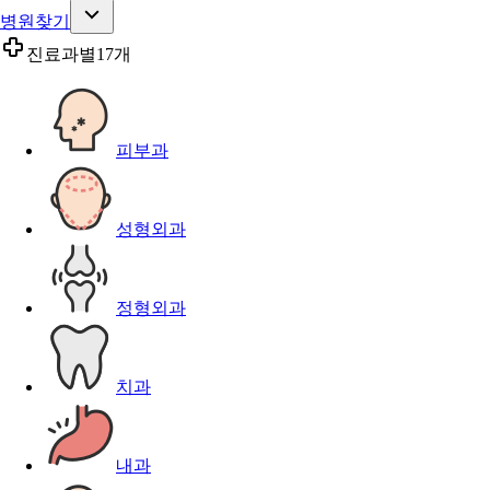
병원찾기
진료과별
17개
피부과
성형외과
정형외과
치과
내과