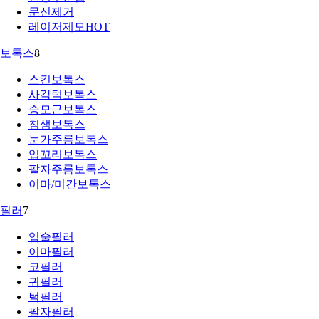
문신제거
레이저제모
HOT
보톡스
8
스킨보톡스
사각턱보톡스
승모근보톡스
침샘보톡스
눈가주름보톡스
입꼬리보톡스
팔자주름보톡스
이마/미간보톡스
필러
7
입술필러
이마필러
코필러
귀필러
턱필러
팔자필러