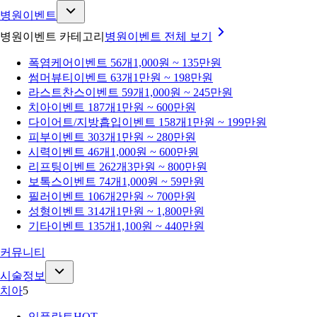
병원이벤트
병원이벤트 카테고리
병원이벤트
전체 보기
폭염케어
이벤트 56개
1,000원 ~ 135만원
썸머뷰티
이벤트 63개
1만원 ~ 198만원
라스트찬스
이벤트 59개
1,000원 ~ 245만원
치아
이벤트 187개
1만원 ~ 600만원
다이어트/지방흡입
이벤트 158개
1만원 ~ 199만원
피부
이벤트 303개
1만원 ~ 280만원
시력
이벤트 46개
1,000원 ~ 600만원
리프팅
이벤트 262개
3만원 ~ 800만원
보톡스
이벤트 74개
1,000원 ~ 59만원
필러
이벤트 106개
2만원 ~ 700만원
성형
이벤트 314개
1만원 ~ 1,800만원
기타
이벤트 135개
1,100원 ~ 440만원
커뮤니티
시술정보
치아
5
임플란트
HOT