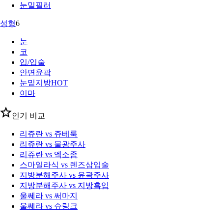
눈밑필러
성형
6
눈
코
입/입술
안면윤곽
눈밑지방
HOT
이마
인기 비교
리쥬란 vs 쥬베룩
리쥬란 vs 물광주사
리쥬란 vs 엑소좀
스마일라식 vs 렌즈삽입술
지방분해주사 vs 윤곽주사
지방분해주사 vs 지방흡입
울쎄라 vs 써마지
울쎄라 vs 슈링크