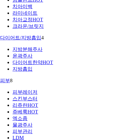
치아미백
라미네이트
치아교정
HOT
크라운/브릿지
다이어트/지방흡입
4
지방분해주사
윤곽주사
다이어트한약
HOT
지방흡입
피부
8
피부레이저
스킨부스터
리쥬란
HOT
쥬베룩
HOT
엑소좀
물광주사
피부관리
LDM