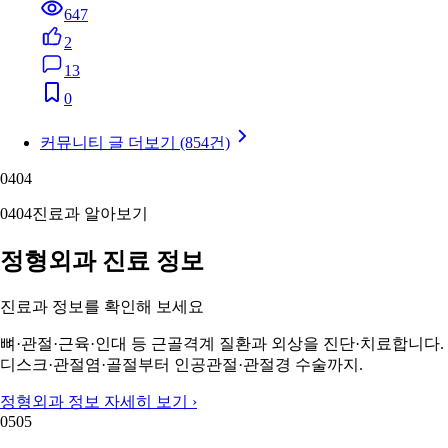
647
2
13
0
커뮤니티 글 더보기 (854건)
04
04
04
04
진료과 알아보기
정형외과 진료 정보
진료과 정보를 확인해 보세요
뼈·관절·근육·인대 등 근골격계 질환과 외상을 진단·치료합니다.
디스크·관절염·골절부터 인공관절·관절경 수술까지.
정형외과 정보 자세히 보기 ›
05
05