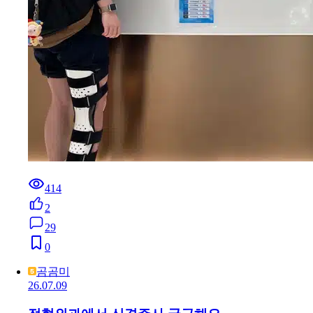
414
2
29
0
곰곰미
26.07.09