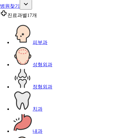
병원찾기
진료과별
17개
피부과
성형외과
정형외과
치과
내과