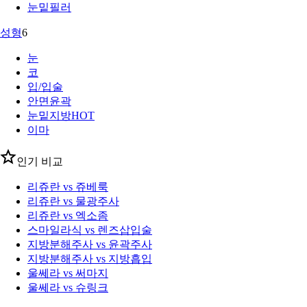
눈밑필러
성형
6
눈
코
입/입술
안면윤곽
눈밑지방
HOT
이마
인기 비교
리쥬란 vs 쥬베룩
리쥬란 vs 물광주사
리쥬란 vs 엑소좀
스마일라식 vs 렌즈삽입술
지방분해주사 vs 윤곽주사
지방분해주사 vs 지방흡입
울쎄라 vs 써마지
울쎄라 vs 슈링크