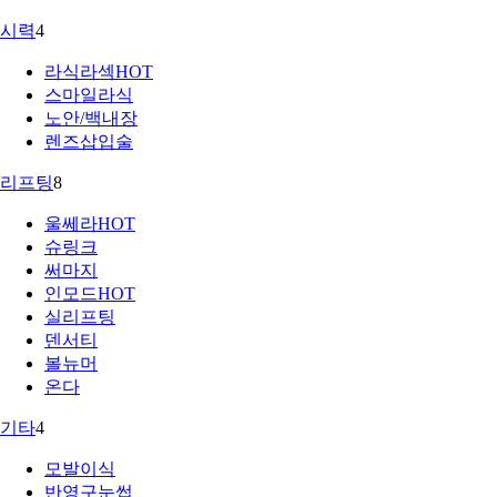
시력
4
라식라섹
HOT
스마일라식
노안/백내장
렌즈삽입술
리프팅
8
울쎄라
HOT
슈링크
써마지
인모드
HOT
실리프팅
덴서티
볼뉴머
온다
기타
4
모발이식
반영구눈썹