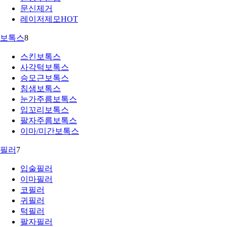
문신제거
레이저제모
HOT
보톡스
8
스킨보톡스
사각턱보톡스
승모근보톡스
침샘보톡스
눈가주름보톡스
입꼬리보톡스
팔자주름보톡스
이마/미간보톡스
필러
7
입술필러
이마필러
코필러
귀필러
턱필러
팔자필러