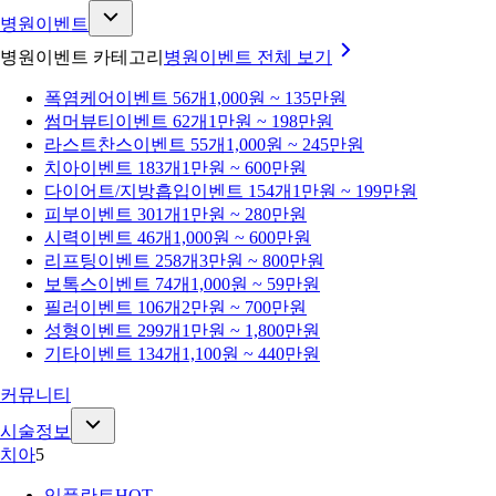
병원이벤트
병원이벤트 카테고리
병원이벤트
전체 보기
폭염케어
이벤트 56개
1,000원 ~ 135만원
썸머뷰티
이벤트 62개
1만원 ~ 198만원
라스트찬스
이벤트 55개
1,000원 ~ 245만원
치아
이벤트 183개
1만원 ~ 600만원
다이어트/지방흡입
이벤트 154개
1만원 ~ 199만원
피부
이벤트 301개
1만원 ~ 280만원
시력
이벤트 46개
1,000원 ~ 600만원
리프팅
이벤트 258개
3만원 ~ 800만원
보톡스
이벤트 74개
1,000원 ~ 59만원
필러
이벤트 106개
2만원 ~ 700만원
성형
이벤트 299개
1만원 ~ 1,800만원
기타
이벤트 134개
1,100원 ~ 440만원
커뮤니티
시술정보
치아
5
임플란트
HOT