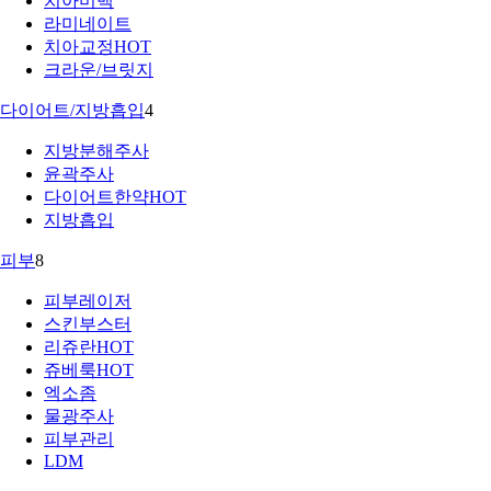
치아미백
라미네이트
치아교정
HOT
크라운/브릿지
다이어트/지방흡입
4
지방분해주사
윤곽주사
다이어트한약
HOT
지방흡입
피부
8
피부레이저
스킨부스터
리쥬란
HOT
쥬베룩
HOT
엑소좀
물광주사
피부관리
LDM