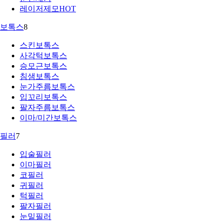
레이저제모
HOT
보톡스
8
스킨보톡스
사각턱보톡스
승모근보톡스
침샘보톡스
눈가주름보톡스
입꼬리보톡스
팔자주름보톡스
이마/미간보톡스
필러
7
입술필러
이마필러
코필러
귀필러
턱필러
팔자필러
눈밑필러