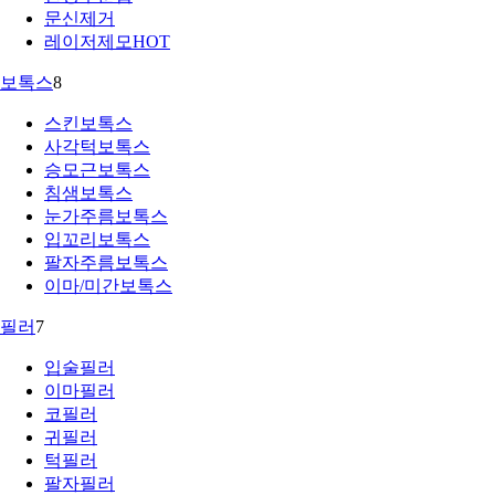
문신제거
레이저제모
HOT
보톡스
8
스킨보톡스
사각턱보톡스
승모근보톡스
침샘보톡스
눈가주름보톡스
입꼬리보톡스
팔자주름보톡스
이마/미간보톡스
필러
7
입술필러
이마필러
코필러
귀필러
턱필러
팔자필러