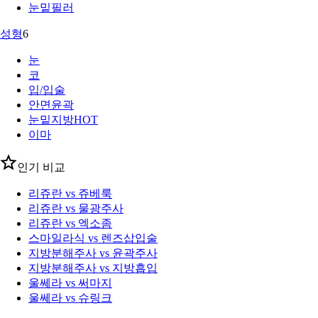
눈밑필러
성형
6
눈
코
입/입술
안면윤곽
눈밑지방
HOT
이마
인기 비교
리쥬란 vs 쥬베룩
리쥬란 vs 물광주사
리쥬란 vs 엑소좀
스마일라식 vs 렌즈삽입술
지방분해주사 vs 윤곽주사
지방분해주사 vs 지방흡입
울쎄라 vs 써마지
울쎄라 vs 슈링크