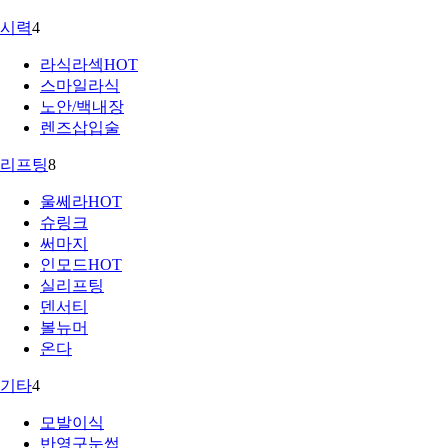
시력
4
라식라섹
HOT
스마일라식
노안/백내장
렌즈삽입술
리프팅
8
울쎄라
HOT
슈링크
써마지
인모드
HOT
실리프팅
덴서티
볼뉴머
온다
기타
4
모발이식
반영구눈썹