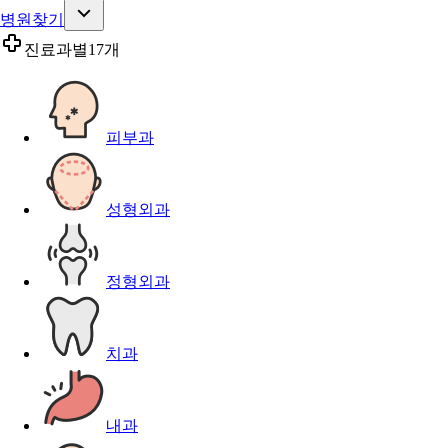
병원찾기
진료과별
17개
피부과
성형외과
정형외과
치과
내과