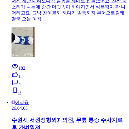
어제 계단 내려오다가 발목을 제대로 접질렸어요. 진짜 뚝
소리가 나는데 순간 머릿속이 하얘지면서 식은땀이 확 나
더라고요. 그냥 참아볼까 하다가 발등까지 부어오르길래
결국 오늘 아침…
182
1
4
0
이상용
26.04.08
수원시 서원정형외과의원, 무릎 통증 주사치료
후 가벼워져