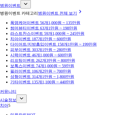
병원이벤트
병원이벤트 카테고리
병원이벤트
전체 보기
폭염케어
이벤트 56개
1,000원 ~ 135만원
썸머뷰티
이벤트 63개
1만원 ~ 198만원
라스트찬스
이벤트 59개
1,000원 ~ 245만원
치아
이벤트 187개
1만원 ~ 600만원
다이어트/지방흡입
이벤트 158개
1만원 ~ 199만원
피부
이벤트 303개
1만원 ~ 280만원
시력
이벤트 46개
1,000원 ~ 600만원
리프팅
이벤트 262개
3만원 ~ 800만원
보톡스
이벤트 74개
1,000원 ~ 59만원
필러
이벤트 106개
2만원 ~ 700만원
성형
이벤트 314개
1만원 ~ 1,800만원
기타
이벤트 135개
1,100원 ~ 440만원
커뮤니티
시술정보
치아
5
임플란트
HOT