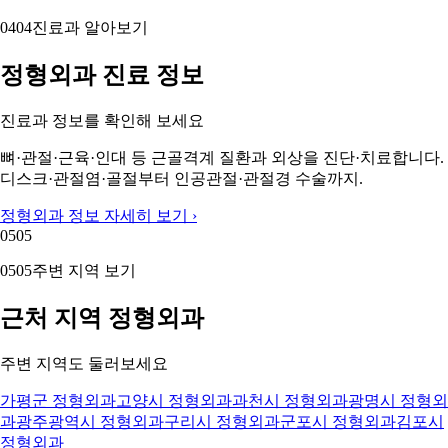
04
04
진료과 알아보기
정형외과 진료 정보
진료과 정보를 확인해 보세요
뼈·관절·근육·인대 등 근골격계 질환과 외상을 진단·치료합니다.
디스크·관절염·골절부터 인공관절·관절경 수술까지.
정형외과 정보 자세히 보기 ›
05
05
05
05
주변 지역 보기
근처 지역 정형외과
주변 지역도 둘러보세요
가평군 정형외과
고양시 정형외과
과천시 정형외과
광명시 정형외
과
광주광역시 정형외과
구리시 정형외과
군포시 정형외과
김포시
정형외과