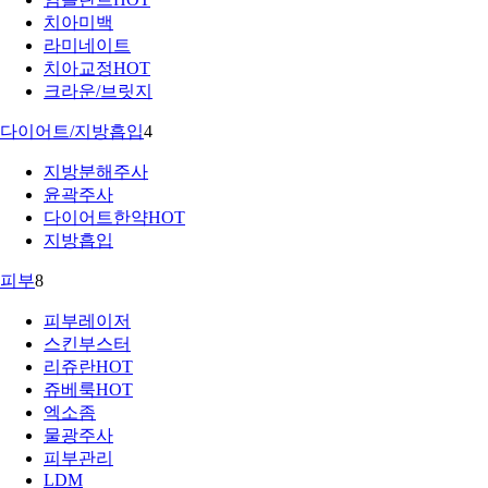
치아미백
라미네이트
치아교정
HOT
크라운/브릿지
다이어트/지방흡입
4
지방분해주사
윤곽주사
다이어트한약
HOT
지방흡입
피부
8
피부레이저
스킨부스터
리쥬란
HOT
쥬베룩
HOT
엑소좀
물광주사
피부관리
LDM