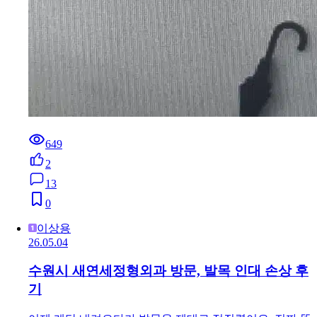
649
2
13
0
이상용
26.05.04
수원시 새연세정형외과 방문, 발목 인대 손상 후
기