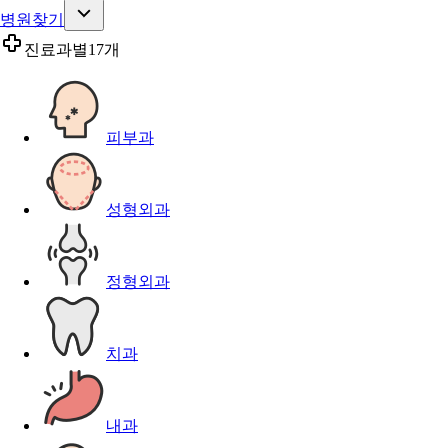
병원찾기
진료과별
17개
피부과
성형외과
정형외과
치과
내과