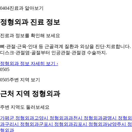
04
04
진료과 알아보기
정형외과 진료 정보
진료과 정보를 확인해 보세요
뼈·관절·근육·인대 등 근골격계 질환과 외상을 진단·치료합니다.
디스크·관절염·골절부터 인공관절·관절경 수술까지.
정형외과 정보 자세히 보기 ›
05
05
05
05
주변 지역 보기
근처 지역 정형외과
주변 지역도 둘러보세요
가평군 정형외과
고양시 정형외과
과천시 정형외과
광명시 정형외
과
구리시 정형외과
군포시 정형외과
김포시 정형외과
남양주시 정
형외과