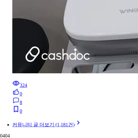
324
0
8
0
커뮤니티 글 더보기 (1,181건)
04
04