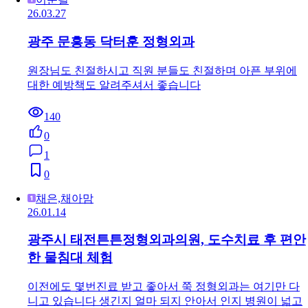
26.03.27
광주 문흥동 닥터훈 정형외과
원장님도 친절하시고 직원 분들도 친절하며 아픈 부위에
대한 예방책도 알려주셔서 좋습니다
140
0
1
0
채은,채아맘
26.01.14
광주시 태전튼튼정형외과의원, 도수치료 후 편안
한 물침대 체험
이전에도 몇번진료 받고 좋아서 쭉 정형외과는 여기만 다
니고 있습니다 생긴지 얼마 되지 안아서 인지 병원이 넓고