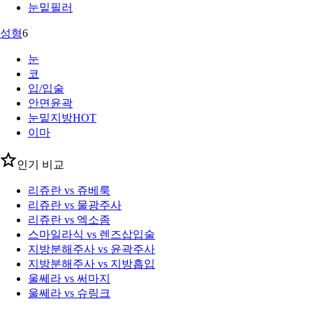
눈밑필러
성형
6
눈
코
입/입술
안면윤곽
눈밑지방
HOT
이마
인기 비교
리쥬란 vs 쥬베룩
리쥬란 vs 물광주사
리쥬란 vs 엑소좀
스마일라식 vs 렌즈삽입술
지방분해주사 vs 윤곽주사
지방분해주사 vs 지방흡입
울쎄라 vs 써마지
울쎄라 vs 슈링크