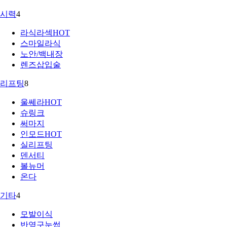
시력
4
라식라섹
HOT
스마일라식
노안/백내장
렌즈삽입술
리프팅
8
울쎄라
HOT
슈링크
써마지
인모드
HOT
실리프팅
덴서티
볼뉴머
온다
기타
4
모발이식
반영구눈썹