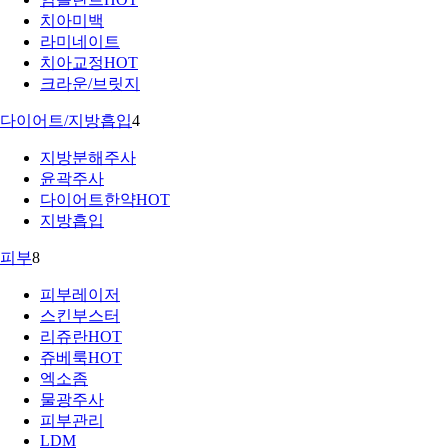
치아미백
라미네이트
치아교정
HOT
크라운/브릿지
다이어트/지방흡입
4
지방분해주사
윤곽주사
다이어트한약
HOT
지방흡입
피부
8
피부레이저
스킨부스터
리쥬란
HOT
쥬베룩
HOT
엑소좀
물광주사
피부관리
LDM