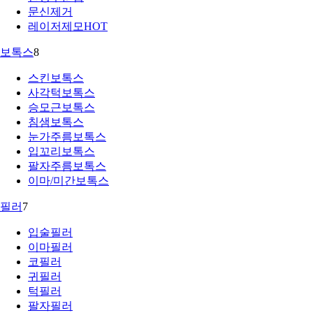
문신제거
레이저제모
HOT
보톡스
8
스킨보톡스
사각턱보톡스
승모근보톡스
침샘보톡스
눈가주름보톡스
입꼬리보톡스
팔자주름보톡스
이마/미간보톡스
필러
7
입술필러
이마필러
코필러
귀필러
턱필러
팔자필러