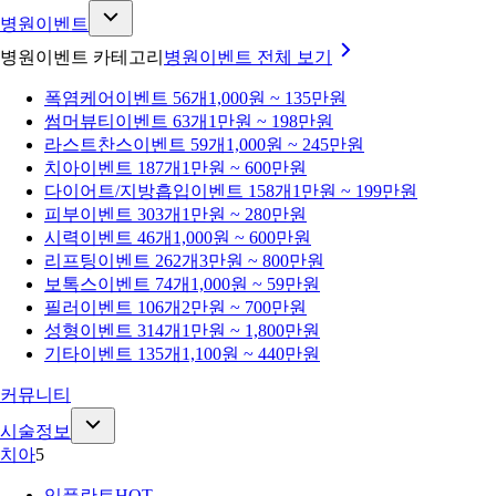
병원이벤트
병원이벤트 카테고리
병원이벤트
전체 보기
폭염케어
이벤트 56개
1,000원 ~ 135만원
썸머뷰티
이벤트 63개
1만원 ~ 198만원
라스트찬스
이벤트 59개
1,000원 ~ 245만원
치아
이벤트 187개
1만원 ~ 600만원
다이어트/지방흡입
이벤트 158개
1만원 ~ 199만원
피부
이벤트 303개
1만원 ~ 280만원
시력
이벤트 46개
1,000원 ~ 600만원
리프팅
이벤트 262개
3만원 ~ 800만원
보톡스
이벤트 74개
1,000원 ~ 59만원
필러
이벤트 106개
2만원 ~ 700만원
성형
이벤트 314개
1만원 ~ 1,800만원
기타
이벤트 135개
1,100원 ~ 440만원
커뮤니티
시술정보
치아
5
임플란트
HOT