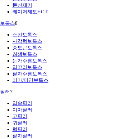
문신제거
레이저제모
HOT
보톡스
8
스킨보톡스
사각턱보톡스
승모근보톡스
침샘보톡스
눈가주름보톡스
입꼬리보톡스
팔자주름보톡스
이마/미간보톡스
필러
7
입술필러
이마필러
코필러
귀필러
턱필러
팔자필러