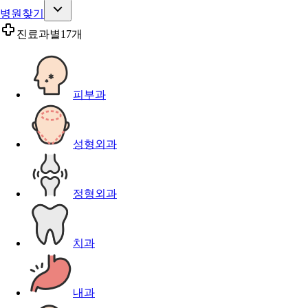
병원찾기
진료과별
17개
피부과
성형외과
정형외과
치과
내과