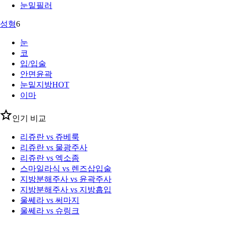
눈밑필러
성형
6
눈
코
입/입술
안면윤곽
눈밑지방
HOT
이마
인기 비교
리쥬란 vs 쥬베룩
리쥬란 vs 물광주사
리쥬란 vs 엑소좀
스마일라식 vs 렌즈삽입술
지방분해주사 vs 윤곽주사
지방분해주사 vs 지방흡입
울쎄라 vs 써마지
울쎄라 vs 슈링크