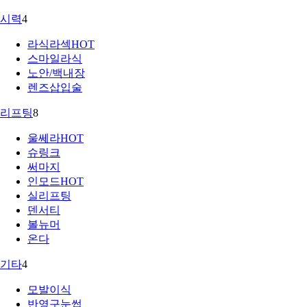
시력
4
라식라섹
HOT
스마일라식
노안/백내장
렌즈삽입술
리프팅
8
울쎄라
HOT
슈링크
써마지
인모드
HOT
실리프팅
덴서티
볼뉴머
온다
기타
4
모발이식
반영구눈썹