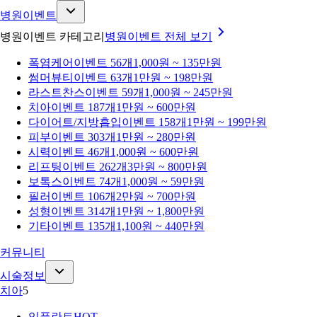
병원이벤트
병원이벤트 카테고리
병원이벤트
전체 보기
폭염케어
이벤트 56개
1,000원 ~ 135만원
썸머뷰티
이벤트 63개
1만원 ~ 198만원
라스트찬스
이벤트 59개
1,000원 ~ 245만원
치아
이벤트 187개
1만원 ~ 600만원
다이어트/지방흡입
이벤트 158개
1만원 ~ 199만원
피부
이벤트 303개
1만원 ~ 280만원
시력
이벤트 46개
1,000원 ~ 600만원
리프팅
이벤트 262개
3만원 ~ 800만원
보톡스
이벤트 74개
1,000원 ~ 59만원
필러
이벤트 106개
2만원 ~ 700만원
성형
이벤트 314개
1만원 ~ 1,800만원
기타
이벤트 135개
1,100원 ~ 440만원
커뮤니티
시술정보
치아
5
임플란트
HOT