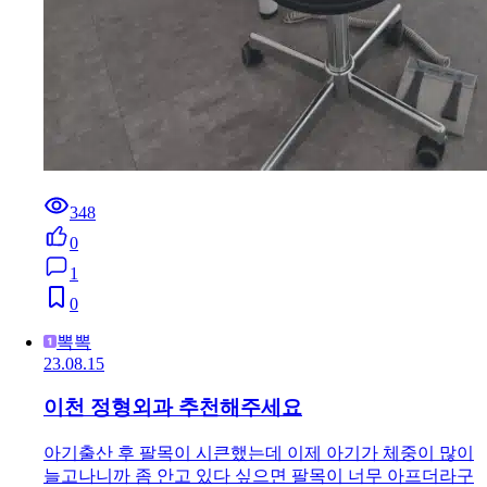
348
0
1
0
뽁뽁
23.08.15
이천 정형외과 추천해주세요
아기출산 후 팔목이 시큰했는데 이제 아기가 체중이 많이
늘고나니까 좀 안고 있다 싶으면 팔목이 너무 아프더라구