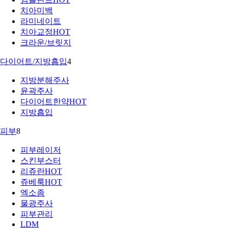
치아미백
라미네이트
치아교정
HOT
크라운/브릿지
다이어트/지방흡입
4
지방분해주사
윤곽주사
다이어트한약
HOT
지방흡입
피부
8
피부레이저
스킨부스터
리쥬란
HOT
쥬베룩
HOT
엑소좀
물광주사
피부관리
LDM