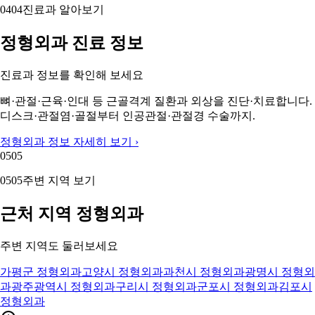
04
04
진료과 알아보기
정형외과 진료 정보
진료과 정보를 확인해 보세요
뼈·관절·근육·인대 등 근골격계 질환과 외상을 진단·치료합니다.
디스크·관절염·골절부터 인공관절·관절경 수술까지.
정형외과 정보 자세히 보기 ›
05
05
05
05
주변 지역 보기
근처 지역 정형외과
주변 지역도 둘러보세요
가평군 정형외과
고양시 정형외과
과천시 정형외과
광명시 정형외
과
광주광역시 정형외과
구리시 정형외과
군포시 정형외과
김포시
정형외과