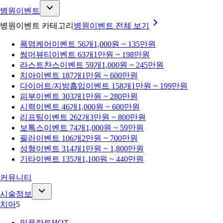
병원이벤트
병원이벤트 카테고리
병원이벤트
전체 보기
폭염케어
이벤트 56개
1,000원 ~ 135만원
썸머뷰티
이벤트 63개
1만원 ~ 198만원
라스트찬스
이벤트 59개
1,000원 ~ 245만원
치아
이벤트 187개
1만원 ~ 600만원
다이어트/지방흡입
이벤트 158개
1만원 ~ 199만원
피부
이벤트 303개
1만원 ~ 280만원
시력
이벤트 46개
1,000원 ~ 600만원
리프팅
이벤트 262개
3만원 ~ 800만원
보톡스
이벤트 74개
1,000원 ~ 59만원
필러
이벤트 106개
2만원 ~ 700만원
성형
이벤트 314개
1만원 ~ 1,800만원
기타
이벤트 135개
1,100원 ~ 440만원
커뮤니티
시술정보
치아
5
임플란트
HOT