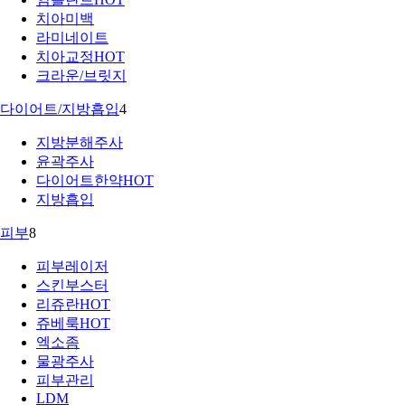
치아미백
라미네이트
치아교정
HOT
크라운/브릿지
다이어트/지방흡입
4
지방분해주사
윤곽주사
다이어트한약
HOT
지방흡입
피부
8
피부레이저
스킨부스터
리쥬란
HOT
쥬베룩
HOT
엑소좀
물광주사
피부관리
LDM