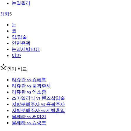
눈밑필러
성형
6
눈
코
입/입술
안면윤곽
눈밑지방
HOT
이마
인기 비교
리쥬란 vs 쥬베룩
리쥬란 vs 물광주사
리쥬란 vs 엑소좀
스마일라식 vs 렌즈삽입술
지방분해주사 vs 윤곽주사
지방분해주사 vs 지방흡입
울쎄라 vs 써마지
울쎄라 vs 슈링크