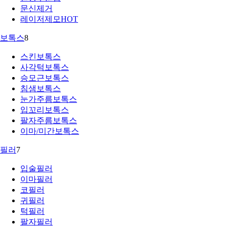
문신제거
레이저제모
HOT
보톡스
8
스킨보톡스
사각턱보톡스
승모근보톡스
침샘보톡스
눈가주름보톡스
입꼬리보톡스
팔자주름보톡스
이마/미간보톡스
필러
7
입술필러
이마필러
코필러
귀필러
턱필러
팔자필러