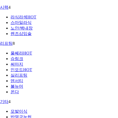
시력
4
라식라섹
HOT
스마일라식
노안/백내장
렌즈삽입술
리프팅
8
울쎄라
HOT
슈링크
써마지
인모드
HOT
실리프팅
덴서티
볼뉴머
온다
기타
4
모발이식
반영구눈썹