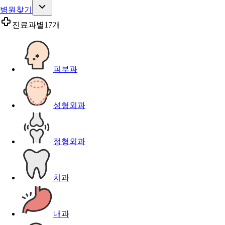
병원찾기
진료과별
17개
피부과
성형외과
정형외과
치과
내과