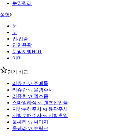
눈밑필러
성형
6
눈
코
입/입술
안면윤곽
눈밑지방
HOT
이마
인기 비교
리쥬란 vs 쥬베룩
리쥬란 vs 물광주사
리쥬란 vs 엑소좀
스마일라식 vs 렌즈삽입술
지방분해주사 vs 윤곽주사
지방분해주사 vs 지방흡입
울쎄라 vs 써마지
울쎄라 vs 슈링크