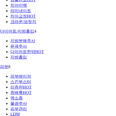
치아미백
라미네이트
치아교정
HOT
크라운/브릿지
다이어트/지방흡입
4
지방분해주사
윤곽주사
다이어트한약
HOT
지방흡입
피부
8
피부레이저
스킨부스터
리쥬란
HOT
쥬베룩
HOT
엑소좀
물광주사
피부관리
LDM