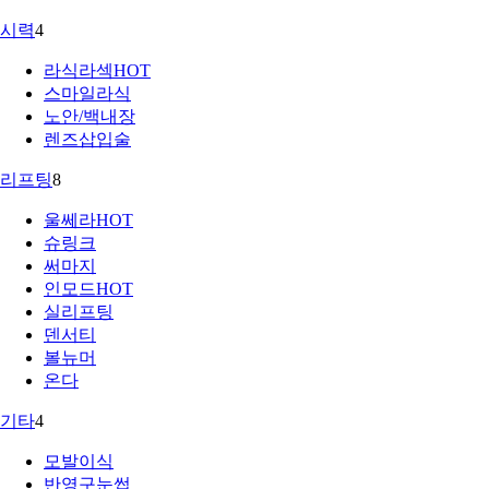
시력
4
라식라섹
HOT
스마일라식
노안/백내장
렌즈삽입술
리프팅
8
울쎄라
HOT
슈링크
써마지
인모드
HOT
실리프팅
덴서티
볼뉴머
온다
기타
4
모발이식
반영구눈썹