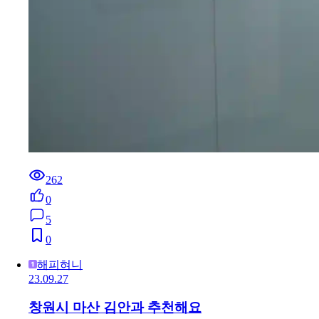
262
0
5
0
해피혀니
23.09.27
창원시 마산 김안과 추천해요