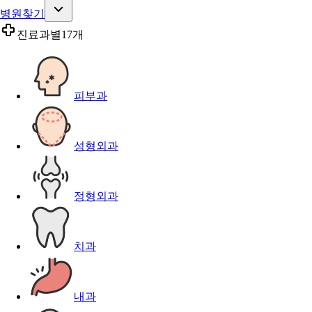
병원찾기
진료과별
17개
피부과
성형외과
정형외과
치과
내과