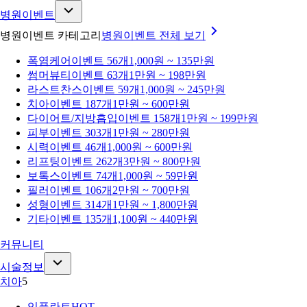
병원이벤트
병원이벤트 카테고리
병원이벤트
전체 보기
폭염케어
이벤트 56개
1,000원 ~ 135만원
썸머뷰티
이벤트 63개
1만원 ~ 198만원
라스트찬스
이벤트 59개
1,000원 ~ 245만원
치아
이벤트 187개
1만원 ~ 600만원
다이어트/지방흡입
이벤트 158개
1만원 ~ 199만원
피부
이벤트 303개
1만원 ~ 280만원
시력
이벤트 46개
1,000원 ~ 600만원
리프팅
이벤트 262개
3만원 ~ 800만원
보톡스
이벤트 74개
1,000원 ~ 59만원
필러
이벤트 106개
2만원 ~ 700만원
성형
이벤트 314개
1만원 ~ 1,800만원
기타
이벤트 135개
1,100원 ~ 440만원
커뮤니티
시술정보
치아
5
임플란트
HOT