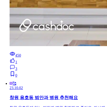
450
1
3
0
🥰
23.10.02
창원 용호동 범안과 병원 추천해요