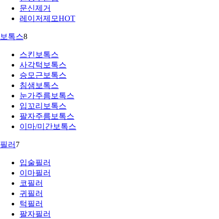
문신제거
레이저제모
HOT
보톡스
8
스킨보톡스
사각턱보톡스
승모근보톡스
침샘보톡스
눈가주름보톡스
입꼬리보톡스
팔자주름보톡스
이마/미간보톡스
필러
7
입술필러
이마필러
코필러
귀필러
턱필러
팔자필러