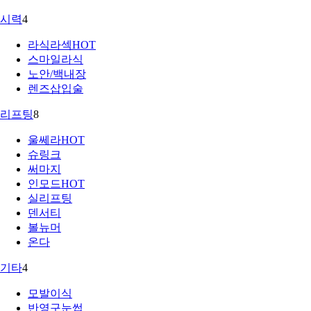
시력
4
라식라섹
HOT
스마일라식
노안/백내장
렌즈삽입술
리프팅
8
울쎄라
HOT
슈링크
써마지
인모드
HOT
실리프팅
덴서티
볼뉴머
온다
기타
4
모발이식
반영구눈썹