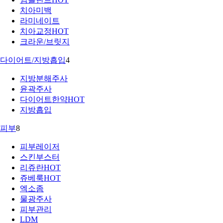
치아미백
라미네이트
치아교정
HOT
크라운/브릿지
다이어트/지방흡입
4
지방분해주사
윤곽주사
다이어트한약
HOT
지방흡입
피부
8
피부레이저
스킨부스터
리쥬란
HOT
쥬베룩
HOT
엑소좀
물광주사
피부관리
LDM