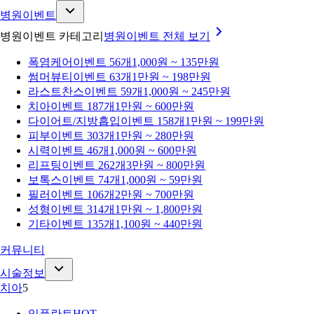
병원이벤트
병원이벤트 카테고리
병원이벤트
전체 보기
폭염케어
이벤트 56개
1,000원 ~ 135만원
썸머뷰티
이벤트 63개
1만원 ~ 198만원
라스트찬스
이벤트 59개
1,000원 ~ 245만원
치아
이벤트 187개
1만원 ~ 600만원
다이어트/지방흡입
이벤트 158개
1만원 ~ 199만원
피부
이벤트 303개
1만원 ~ 280만원
시력
이벤트 46개
1,000원 ~ 600만원
리프팅
이벤트 262개
3만원 ~ 800만원
보톡스
이벤트 74개
1,000원 ~ 59만원
필러
이벤트 106개
2만원 ~ 700만원
성형
이벤트 314개
1만원 ~ 1,800만원
기타
이벤트 135개
1,100원 ~ 440만원
커뮤니티
시술정보
치아
5
임플란트
HOT