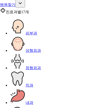
병원찾기
진료과별
17개
피부과
성형외과
정형외과
치과
내과