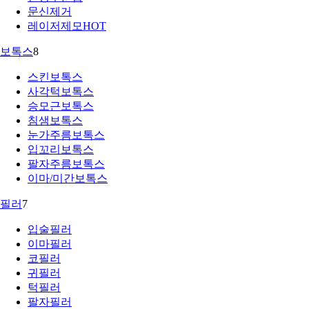
문신제거
레이저제모
HOT
보톡스
8
스킨보톡스
사각턱보톡스
승모근보톡스
침샘보톡스
눈가주름보톡스
입꼬리보톡스
팔자주름보톡스
이마/미간보톡스
필러
7
입술필러
이마필러
코필러
귀필러
턱필러
팔자필러