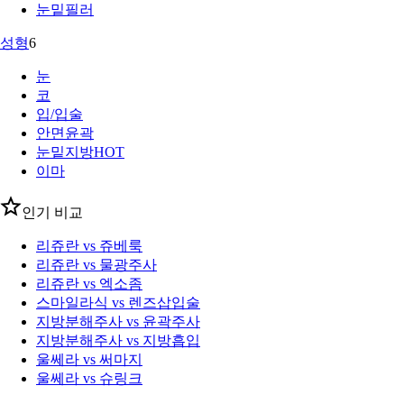
눈밑필러
성형
6
눈
코
입/입술
안면윤곽
눈밑지방
HOT
이마
인기 비교
리쥬란 vs 쥬베룩
리쥬란 vs 물광주사
리쥬란 vs 엑소좀
스마일라식 vs 렌즈삽입술
지방분해주사 vs 윤곽주사
지방분해주사 vs 지방흡입
울쎄라 vs 써마지
울쎄라 vs 슈링크