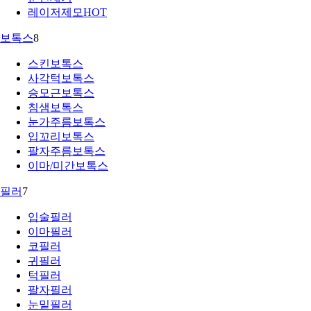
레이저제모
HOT
보톡스
8
스킨보톡스
사각턱보톡스
승모근보톡스
침샘보톡스
눈가주름보톡스
입꼬리보톡스
팔자주름보톡스
이마/미간보톡스
필러
7
입술필러
이마필러
코필러
귀필러
턱필러
팔자필러
눈밑필러