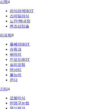
시력
4
라식라섹
HOT
스마일라식
노안/백내장
렌즈삽입술
리프팅
8
울쎄라
HOT
슈링크
써마지
인모드
HOT
실리프팅
덴서티
볼뉴머
온다
기타
4
모발이식
반영구눈썹
문신제거