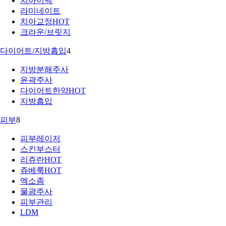
치아미백
라미네이트
치아교정
HOT
크라운/브릿지
다이어트/지방흡입
4
지방분해주사
윤곽주사
다이어트한약
HOT
지방흡입
피부
8
피부레이저
스킨부스터
리쥬란
HOT
쥬베룩
HOT
엑소좀
물광주사
피부관리
LDM