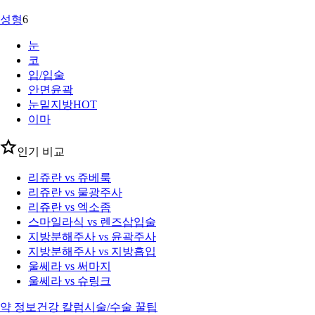
성형
6
눈
코
입/입술
안면윤곽
눈밑지방
HOT
이마
인기 비교
리쥬란 vs 쥬베룩
리쥬란 vs 물광주사
리쥬란 vs 엑소좀
스마일라식 vs 렌즈삽입술
지방분해주사 vs 윤곽주사
지방분해주사 vs 지방흡입
울쎄라 vs 써마지
울쎄라 vs 슈링크
약 정보
건강 칼럼
시술/수술 꿀팁