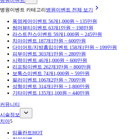
병원이벤트
병원이벤트 카테고리
병원이벤트
전체 보기
폭염케어
이벤트 56개
1,000원 ~ 135만원
썸머뷰티
이벤트 63개
1만원 ~ 198만원
라스트찬스
이벤트 59개
1,000원 ~ 245만원
치아
이벤트 187개
1만원 ~ 600만원
다이어트/지방흡입
이벤트 158개
1만원 ~ 199만원
피부
이벤트 303개
1만원 ~ 280만원
시력
이벤트 46개
1,000원 ~ 600만원
리프팅
이벤트 262개
3만원 ~ 800만원
보톡스
이벤트 74개
1,000원 ~ 59만원
필러
이벤트 106개
2만원 ~ 700만원
성형
이벤트 314개
1만원 ~ 1,800만원
기타
이벤트 135개
1,100원 ~ 440만원
커뮤니티
시술정보
치아
5
임플란트
HOT