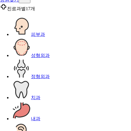
진료과별
17개
피부과
성형외과
정형외과
치과
내과