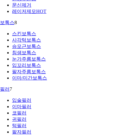
문신제거
레이저제모
HOT
보톡스
8
스킨보톡스
사각턱보톡스
승모근보톡스
침샘보톡스
눈가주름보톡스
입꼬리보톡스
팔자주름보톡스
이마/미간보톡스
필러
7
입술필러
이마필러
코필러
귀필러
턱필러
팔자필러