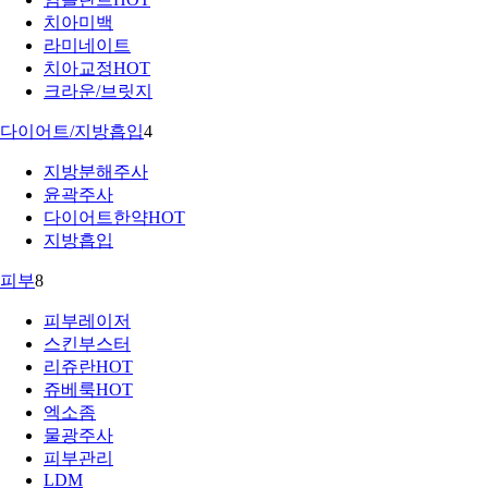
치아미백
라미네이트
치아교정
HOT
크라운/브릿지
다이어트/지방흡입
4
지방분해주사
윤곽주사
다이어트한약
HOT
지방흡입
피부
8
피부레이저
스킨부스터
리쥬란
HOT
쥬베룩
HOT
엑소좀
물광주사
피부관리
LDM