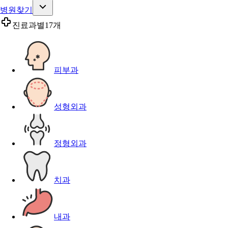
병원찾기
진료과별
17개
피부과
성형외과
정형외과
치과
내과