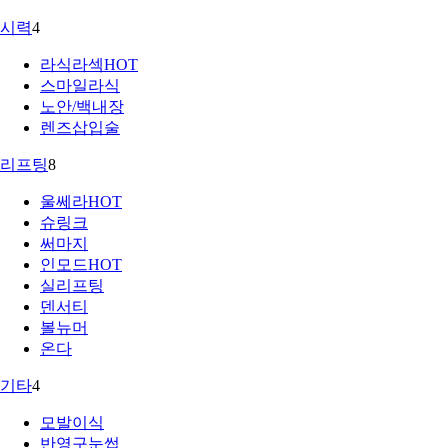
시력
4
라식라섹
HOT
스마일라식
노안/백내장
렌즈삽입술
리프팅
8
울쎄라
HOT
슈링크
써마지
인모드
HOT
실리프팅
덴서티
볼뉴머
온다
기타
4
모발이식
반영구눈썹