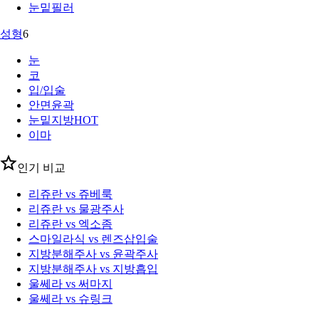
눈밑필러
성형
6
눈
코
입/입술
안면윤곽
눈밑지방
HOT
이마
인기 비교
리쥬란 vs 쥬베룩
리쥬란 vs 물광주사
리쥬란 vs 엑소좀
스마일라식 vs 렌즈삽입술
지방분해주사 vs 윤곽주사
지방분해주사 vs 지방흡입
울쎄라 vs 써마지
울쎄라 vs 슈링크