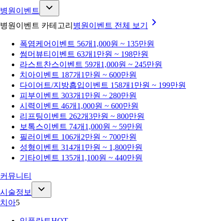
병원이벤트
병원이벤트 카테고리
병원이벤트
전체 보기
폭염케어
이벤트 56개
1,000원 ~ 135만원
썸머뷰티
이벤트 63개
1만원 ~ 198만원
라스트찬스
이벤트 59개
1,000원 ~ 245만원
치아
이벤트 187개
1만원 ~ 600만원
다이어트/지방흡입
이벤트 158개
1만원 ~ 199만원
피부
이벤트 303개
1만원 ~ 280만원
시력
이벤트 46개
1,000원 ~ 600만원
리프팅
이벤트 262개
3만원 ~ 800만원
보톡스
이벤트 74개
1,000원 ~ 59만원
필러
이벤트 106개
2만원 ~ 700만원
성형
이벤트 314개
1만원 ~ 1,800만원
기타
이벤트 135개
1,100원 ~ 440만원
커뮤니티
시술정보
치아
5
임플란트
HOT