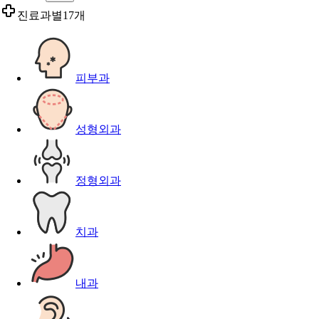
진료과별
17개
피부과
성형외과
정형외과
치과
내과