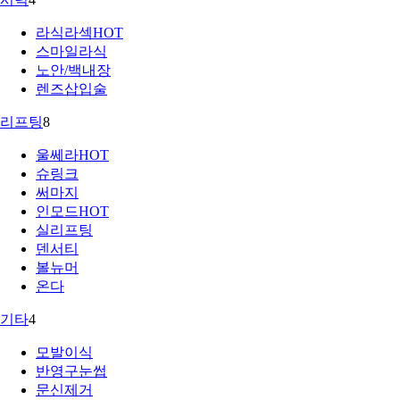
라식라섹
HOT
스마일라식
노안/백내장
렌즈삽입술
리프팅
8
울쎄라
HOT
슈링크
써마지
인모드
HOT
실리프팅
덴서티
볼뉴머
온다
기타
4
모발이식
반영구눈썹
문신제거