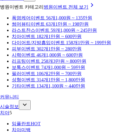
병원이벤트 카테고리
병원이벤트
전체 보기
폭염케어
이벤트 56개
1,000원 ~ 135만원
썸머뷰티
이벤트 63개
1만원 ~ 198만원
라스트찬스
이벤트 59개
1,000원 ~ 245만원
치아
이벤트 182개
1만원 ~ 600만원
다이어트/지방흡입
이벤트 158개
1만원 ~ 199만원
피부
이벤트 302개
1만원 ~ 280만원
시력
이벤트 46개
1,000원 ~ 600만원
리프팅
이벤트 258개
3만원 ~ 800만원
보톡스
이벤트 74개
1,000원 ~ 59만원
필러
이벤트 106개
2만원 ~ 700만원
성형
이벤트 314개
1만원 ~ 1,800만원
기타
이벤트 134개
1,100원 ~ 440만원
커뮤니티
시술정보
치아
5
임플란트
HOT
치아미백