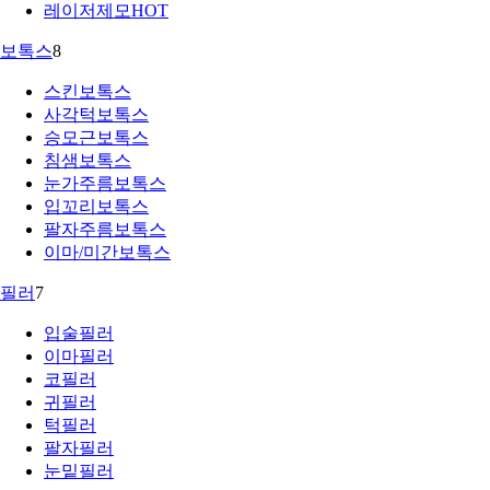
레이저제모
HOT
보톡스
8
스킨보톡스
사각턱보톡스
승모근보톡스
침샘보톡스
눈가주름보톡스
입꼬리보톡스
팔자주름보톡스
이마/미간보톡스
필러
7
입술필러
이마필러
코필러
귀필러
턱필러
팔자필러
눈밑필러