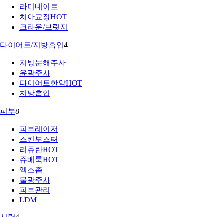
라미네이트
치아교정
HOT
크라운/브릿지
다이어트/지방흡입
4
지방분해주사
윤곽주사
다이어트한약
HOT
지방흡입
피부
8
피부레이저
스킨부스터
리쥬란
HOT
쥬베룩
HOT
엑소좀
물광주사
피부관리
LDM
시력
4