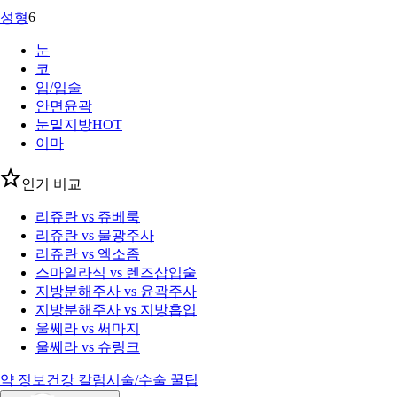
성형
6
눈
코
입/입술
안면윤곽
눈밑지방
HOT
이마
인기 비교
리쥬란 vs 쥬베룩
리쥬란 vs 물광주사
리쥬란 vs 엑소좀
스마일라식 vs 렌즈삽입술
지방분해주사 vs 윤곽주사
지방분해주사 vs 지방흡입
울쎄라 vs 써마지
울쎄라 vs 슈링크
약 정보
건강 칼럼
시술/수술 꿀팁