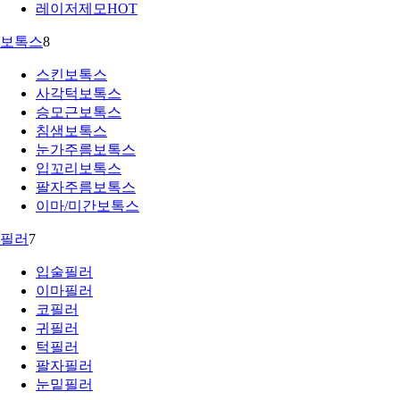
레이저제모
HOT
보톡스
8
스킨보톡스
사각턱보톡스
승모근보톡스
침샘보톡스
눈가주름보톡스
입꼬리보톡스
팔자주름보톡스
이마/미간보톡스
필러
7
입술필러
이마필러
코필러
귀필러
턱필러
팔자필러
눈밑필러