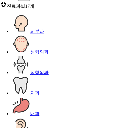
진료과별
17개
피부과
성형외과
정형외과
치과
내과