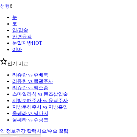
성형
6
눈
코
입/입술
안면윤곽
눈밑지방
HOT
이마
인기 비교
리쥬란 vs 쥬베룩
리쥬란 vs 물광주사
리쥬란 vs 엑소좀
스마일라식 vs 렌즈삽입술
지방분해주사 vs 윤곽주사
지방분해주사 vs 지방흡입
울쎄라 vs 써마지
울쎄라 vs 슈링크
약 정보
건강 칼럼
시술/수술 꿀팁