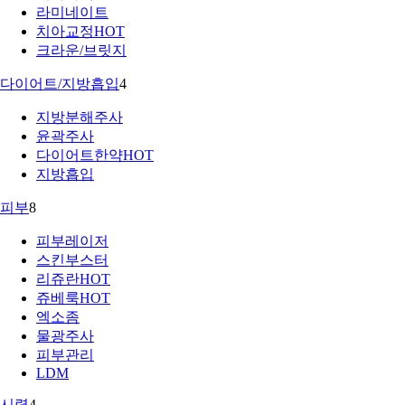
라미네이트
치아교정
HOT
크라운/브릿지
다이어트/지방흡입
4
지방분해주사
윤곽주사
다이어트한약
HOT
지방흡입
피부
8
피부레이저
스킨부스터
리쥬란
HOT
쥬베룩
HOT
엑소좀
물광주사
피부관리
LDM
시력
4