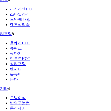
라식라섹
HOT
스마일라식
노안/백내장
렌즈삽입술
리프팅
8
울쎄라
HOT
슈링크
써마지
인모드
HOT
실리프팅
덴서티
볼뉴머
온다
기타
4
모발이식
반영구눈썹
문신제거