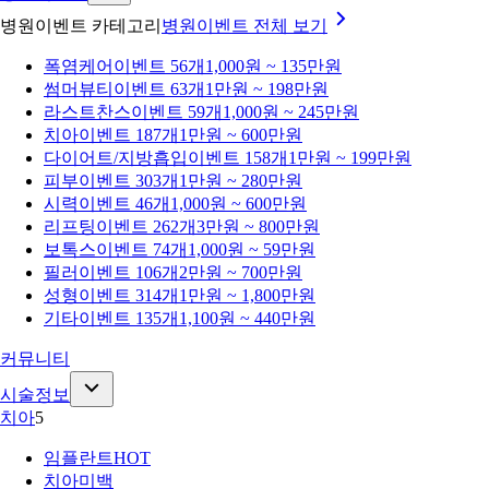
병원이벤트 카테고리
병원이벤트
전체 보기
폭염케어
이벤트 56개
1,000원 ~ 135만원
썸머뷰티
이벤트 63개
1만원 ~ 198만원
라스트찬스
이벤트 59개
1,000원 ~ 245만원
치아
이벤트 187개
1만원 ~ 600만원
다이어트/지방흡입
이벤트 158개
1만원 ~ 199만원
피부
이벤트 303개
1만원 ~ 280만원
시력
이벤트 46개
1,000원 ~ 600만원
리프팅
이벤트 262개
3만원 ~ 800만원
보톡스
이벤트 74개
1,000원 ~ 59만원
필러
이벤트 106개
2만원 ~ 700만원
성형
이벤트 314개
1만원 ~ 1,800만원
기타
이벤트 135개
1,100원 ~ 440만원
커뮤니티
시술정보
치아
5
임플란트
HOT
치아미백