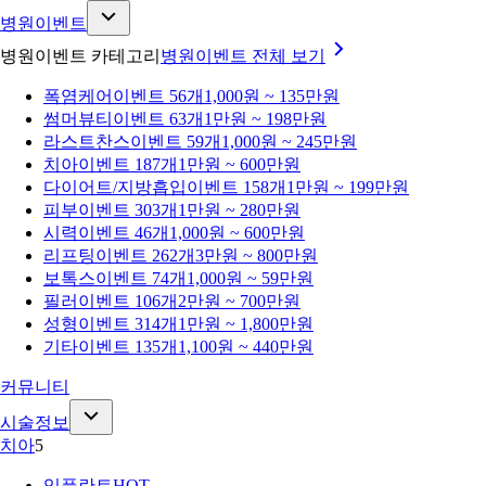
병원이벤트
병원이벤트 카테고리
병원이벤트
전체 보기
폭염케어
이벤트 56개
1,000원 ~ 135만원
썸머뷰티
이벤트 63개
1만원 ~ 198만원
라스트찬스
이벤트 59개
1,000원 ~ 245만원
치아
이벤트 187개
1만원 ~ 600만원
다이어트/지방흡입
이벤트 158개
1만원 ~ 199만원
피부
이벤트 303개
1만원 ~ 280만원
시력
이벤트 46개
1,000원 ~ 600만원
리프팅
이벤트 262개
3만원 ~ 800만원
보톡스
이벤트 74개
1,000원 ~ 59만원
필러
이벤트 106개
2만원 ~ 700만원
성형
이벤트 314개
1만원 ~ 1,800만원
기타
이벤트 135개
1,100원 ~ 440만원
커뮤니티
시술정보
치아
5
임플란트
HOT