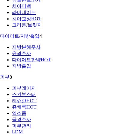
치아미백
라미네이트
치아교정
HOT
크라운/브릿지
다이어트/지방흡입
4
지방분해주사
윤곽주사
다이어트한약
HOT
지방흡입
피부
8
피부레이저
스킨부스터
리쥬란
HOT
쥬베룩
HOT
엑소좀
물광주사
피부관리
LDM