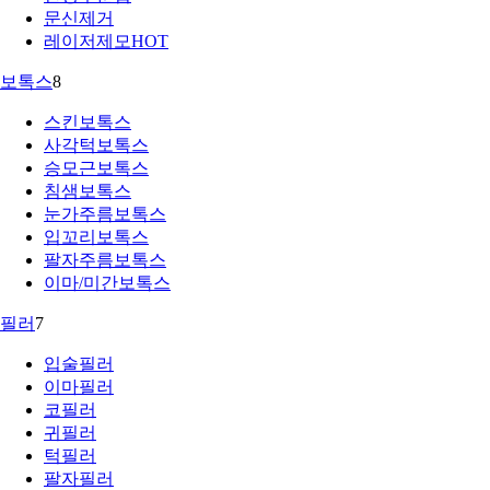
문신제거
레이저제모
HOT
보톡스
8
스킨보톡스
사각턱보톡스
승모근보톡스
침샘보톡스
눈가주름보톡스
입꼬리보톡스
팔자주름보톡스
이마/미간보톡스
필러
7
입술필러
이마필러
코필러
귀필러
턱필러
팔자필러