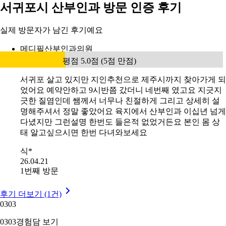
서귀포시 산부인과 방문 인증 후기
실제 방문자가 남긴 후기예요
메디필산부인과의원
평점 5.0점 (5점 만점)
서귀포 살고 있지만 지인추천으로 제주시까지 찾아가게 되
었어요 예약안하고 9시반쯤 갔더니 네번째 였고요 지긋지
긋한 질염인데 쌤께서 너무나 친절하게 그리고 상세히 설
명해주셔서 정말 좋았어요 육지에서 산부인과 이십년 넘게
다녔지만 그런설명 한번도 들은적 없었거든요 본인 몸 상
태 알고싶으시면 한번 다녀와보세요
식*
26.04.21
1번째 방문
후기 더보기 (1건)
03
03
03
03
경험담 보기