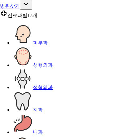
병원찾기
진료과별
17개
피부과
성형외과
정형외과
치과
내과