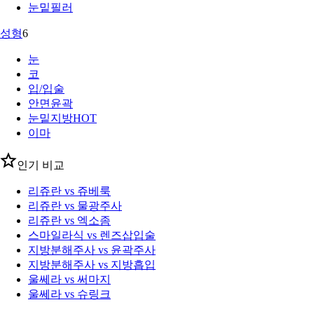
눈밑필러
성형
6
눈
코
입/입술
안면윤곽
눈밑지방
HOT
이마
인기 비교
리쥬란 vs 쥬베룩
리쥬란 vs 물광주사
리쥬란 vs 엑소좀
스마일라식 vs 렌즈삽입술
지방분해주사 vs 윤곽주사
지방분해주사 vs 지방흡입
울쎄라 vs 써마지
울쎄라 vs 슈링크