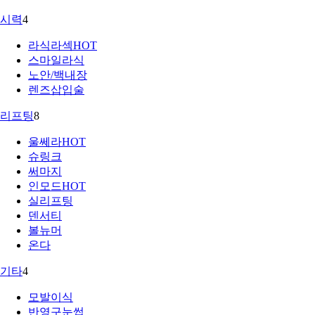
시력
4
라식라섹
HOT
스마일라식
노안/백내장
렌즈삽입술
리프팅
8
울쎄라
HOT
슈링크
써마지
인모드
HOT
실리프팅
덴서티
볼뉴머
온다
기타
4
모발이식
반영구눈썹