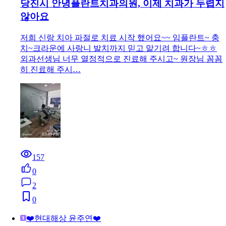
당진시 안녕플란트치과의원, 이제 치과가 두렵지
않아요
저희 신랑 치아 파절로 치료 시작 했어요~~ 임플란트~ 충
치~크라운에 사랑니 발치까지 믿고 맡기려 합니다~ㅎㅎ
외과선생님 너무 열정적으로 진료해 주시고~ 원장님 꼼꼼
히 진료해 주시…
157
0
2
0
❤️현대해상 윤주연❤️