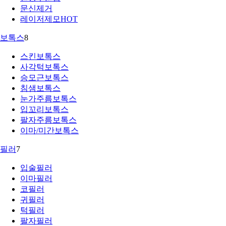
문신제거
레이저제모
HOT
보톡스
8
스킨보톡스
사각턱보톡스
승모근보톡스
침샘보톡스
눈가주름보톡스
입꼬리보톡스
팔자주름보톡스
이마/미간보톡스
필러
7
입술필러
이마필러
코필러
귀필러
턱필러
팔자필러