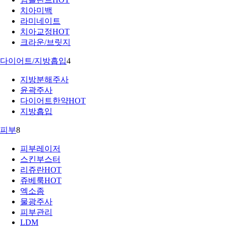
치아미백
라미네이트
치아교정
HOT
크라운/브릿지
다이어트/지방흡입
4
지방분해주사
윤곽주사
다이어트한약
HOT
지방흡입
피부
8
피부레이저
스킨부스터
리쥬란
HOT
쥬베룩
HOT
엑소좀
물광주사
피부관리
LDM