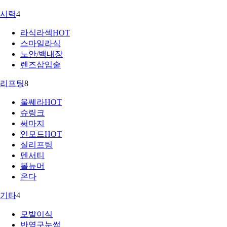
시력
4
라식라섹
HOT
스마일라식
노안/백내장
렌즈삽입술
리프팅
8
울쎄라
HOT
슈링크
써마지
인모드
HOT
실리프팅
덴서티
볼뉴머
온다
기타
4
모발이식
반영구눈썹