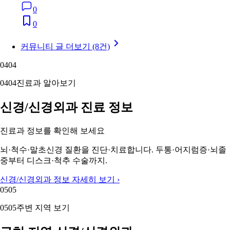
0
0
커뮤니티 글 더보기 (8건)
04
04
04
04
진료과 알아보기
신경/신경외과 진료 정보
진료과 정보를 확인해 보세요
뇌·척수·말초신경 질환을 진단·치료합니다. 두통·어지럼증·뇌졸
중부터 디스크·척추 수술까지.
신경/신경외과 정보 자세히 보기 ›
05
05
05
05
주변 지역 보기