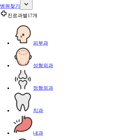
병원찾기
진료과별
17개
피부과
성형외과
정형외과
치과
내과