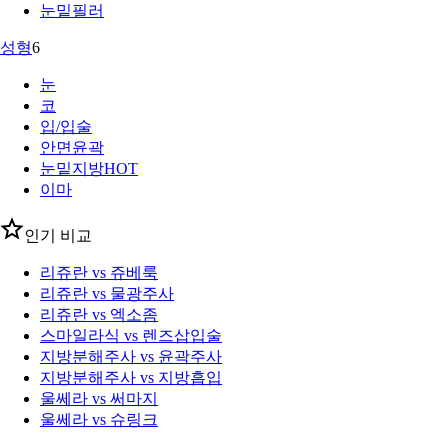
눈밑필러
성형
6
눈
코
입/입술
안면윤곽
눈밑지방
HOT
이마
인기 비교
리쥬란 vs 쥬베룩
리쥬란 vs 물광주사
리쥬란 vs 엑소좀
스마일라식 vs 렌즈삽입술
지방분해주사 vs 윤곽주사
지방분해주사 vs 지방흡입
울쎄라 vs 써마지
울쎄라 vs 슈링크