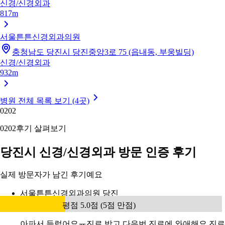
신경/신경외과
817m
서울튼튼신경외과의원
충청남도 당진시 당진중앙3로 75 (읍내동, 부웅빌딩)
신경/신경외과
932m
병원 전체 목록 보기 (4곳)
02
02
02
02
후기 살펴보기
당진시 신경/신경외과 방문 인증 후기
실제 방문자가 남긴 후기예요
서울튼튼신경외과의원 당진
평점 5.0점 (5점 만점)
아파서 들렀어요ㅠ진료 받고 다음번 진료에 와애해요 진료