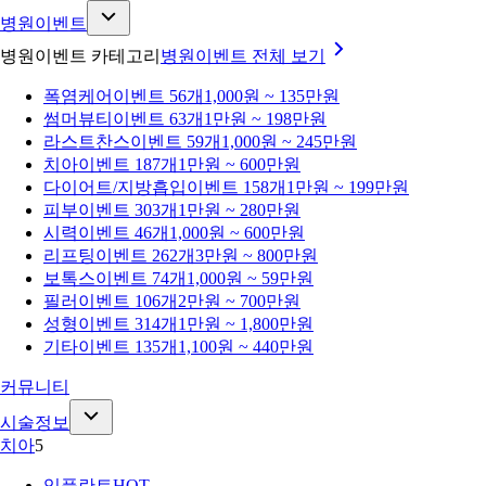
병원이벤트
병원이벤트 카테고리
병원이벤트
전체 보기
폭염케어
이벤트 56개
1,000원 ~ 135만원
썸머뷰티
이벤트 63개
1만원 ~ 198만원
라스트찬스
이벤트 59개
1,000원 ~ 245만원
치아
이벤트 187개
1만원 ~ 600만원
다이어트/지방흡입
이벤트 158개
1만원 ~ 199만원
피부
이벤트 303개
1만원 ~ 280만원
시력
이벤트 46개
1,000원 ~ 600만원
리프팅
이벤트 262개
3만원 ~ 800만원
보톡스
이벤트 74개
1,000원 ~ 59만원
필러
이벤트 106개
2만원 ~ 700만원
성형
이벤트 314개
1만원 ~ 1,800만원
기타
이벤트 135개
1,100원 ~ 440만원
커뮤니티
시술정보
치아
5
임플란트
HOT