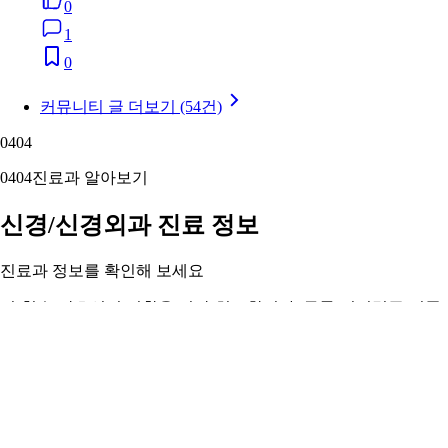
0
1
0
커뮤니티 글 더보기 (54건)
04
04
04
04
진료과 알아보기
신경/신경외과 진료 정보
진료과 정보를 확인해 보세요
뇌·척수·말초신경 질환을 진단·치료합니다. 두통·어지럼증·뇌졸
중부터 디스크·척추 수술까지.
신경/신경외과 정보 자세히 보기 ›
05
05
05
05
주변 지역 보기