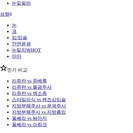
눈밑필러
성형
6
눈
코
입/입술
안면윤곽
눈밑지방
HOT
이마
인기 비교
리쥬란 vs 쥬베룩
리쥬란 vs 물광주사
리쥬란 vs 엑소좀
스마일라식 vs 렌즈삽입술
지방분해주사 vs 윤곽주사
지방분해주사 vs 지방흡입
울쎄라 vs 써마지
울쎄라 vs 슈링크