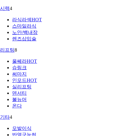
시력
4
라식라섹
HOT
스마일라식
노안/백내장
렌즈삽입술
리프팅
8
울쎄라
HOT
슈링크
써마지
인모드
HOT
실리프팅
덴서티
볼뉴머
온다
기타
4
모발이식
반영구눈썹