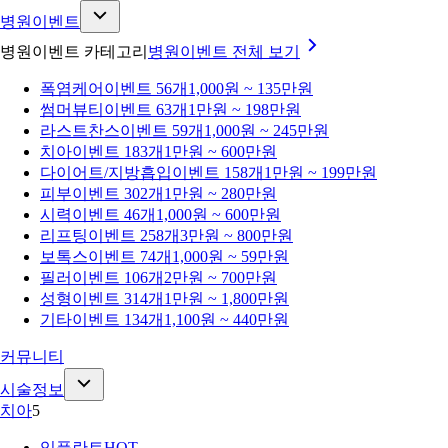
병원이벤트
병원이벤트 카테고리
병원이벤트
전체 보기
폭염케어
이벤트 56개
1,000원 ~ 135만원
썸머뷰티
이벤트 63개
1만원 ~ 198만원
라스트찬스
이벤트 59개
1,000원 ~ 245만원
치아
이벤트 183개
1만원 ~ 600만원
다이어트/지방흡입
이벤트 158개
1만원 ~ 199만원
피부
이벤트 302개
1만원 ~ 280만원
시력
이벤트 46개
1,000원 ~ 600만원
리프팅
이벤트 258개
3만원 ~ 800만원
보톡스
이벤트 74개
1,000원 ~ 59만원
필러
이벤트 106개
2만원 ~ 700만원
성형
이벤트 314개
1만원 ~ 1,800만원
기타
이벤트 134개
1,100원 ~ 440만원
커뮤니티
시술정보
치아
5
임플란트
HOT