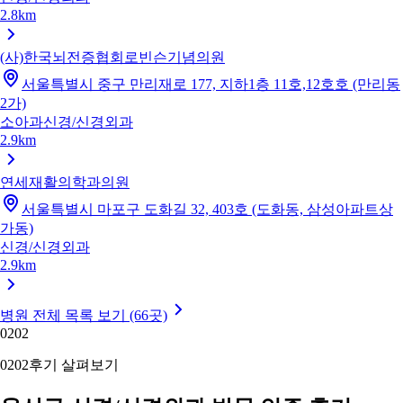
2.8km
(사)한국뇌전증협회로빈슨기념의원
서울특별시 중구 만리재로 177, 지하1층 11호,12호호 (만리동
2가)
소아과
신경/신경외과
2.9km
연세재활의학과의원
서울특별시 마포구 도화길 32, 403호 (도화동, 삼성아파트상
가동)
신경/신경외과
2.9km
병원 전체 목록 보기 (66곳)
02
02
02
02
후기 살펴보기