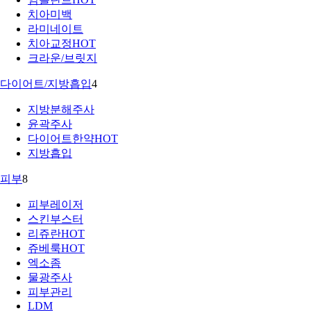
치아미백
라미네이트
치아교정
HOT
크라운/브릿지
다이어트/지방흡입
4
지방분해주사
윤곽주사
다이어트한약
HOT
지방흡입
피부
8
피부레이저
스킨부스터
리쥬란
HOT
쥬베룩
HOT
엑소좀
물광주사
피부관리
LDM