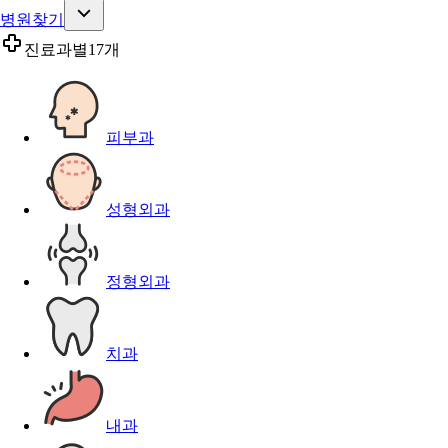
병원찾기
진료과별
17개
피부과
성형외과
정형외과
치과
내과