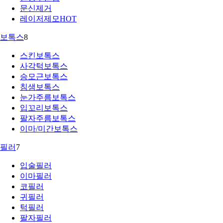
문신제거
레이저제모
HOT
보톡스
8
스킨보톡스
사각턱보톡스
승모근보톡스
침샘보톡스
눈가주름보톡스
입꼬리보톡스
팔자주름보톡스
이마/미간보톡스
필러
7
입술필러
이마필러
코필러
귀필러
턱필러
팔자필러