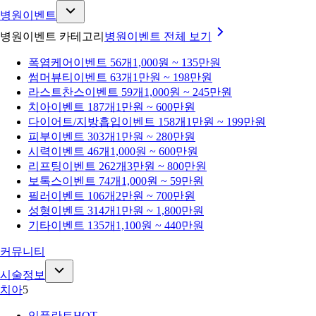
병원이벤트
병원이벤트 카테고리
병원이벤트
전체 보기
폭염케어
이벤트 56개
1,000원 ~ 135만원
썸머뷰티
이벤트 63개
1만원 ~ 198만원
라스트찬스
이벤트 59개
1,000원 ~ 245만원
치아
이벤트 187개
1만원 ~ 600만원
다이어트/지방흡입
이벤트 158개
1만원 ~ 199만원
피부
이벤트 303개
1만원 ~ 280만원
시력
이벤트 46개
1,000원 ~ 600만원
리프팅
이벤트 262개
3만원 ~ 800만원
보톡스
이벤트 74개
1,000원 ~ 59만원
필러
이벤트 106개
2만원 ~ 700만원
성형
이벤트 314개
1만원 ~ 1,800만원
기타
이벤트 135개
1,100원 ~ 440만원
커뮤니티
시술정보
치아
5
임플란트
HOT