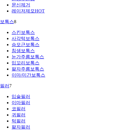
문신제거
레이저제모
HOT
보톡스
8
스킨보톡스
사각턱보톡스
승모근보톡스
침샘보톡스
눈가주름보톡스
입꼬리보톡스
팔자주름보톡스
이마/미간보톡스
필러
7
입술필러
이마필러
코필러
귀필러
턱필러
팔자필러