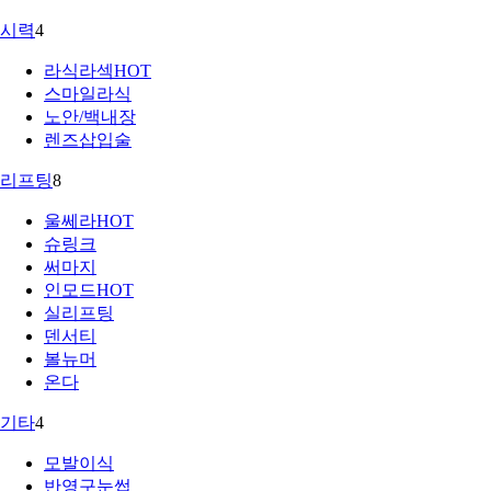
시력
4
라식라섹
HOT
스마일라식
노안/백내장
렌즈삽입술
리프팅
8
울쎄라
HOT
슈링크
써마지
인모드
HOT
실리프팅
덴서티
볼뉴머
온다
기타
4
모발이식
반영구눈썹