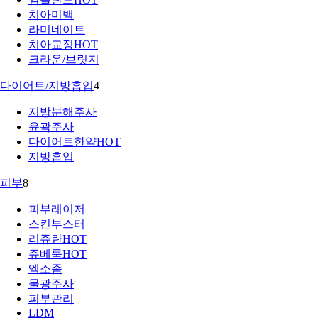
치아미백
라미네이트
치아교정
HOT
크라운/브릿지
다이어트/지방흡입
4
지방분해주사
윤곽주사
다이어트한약
HOT
지방흡입
피부
8
피부레이저
스킨부스터
리쥬란
HOT
쥬베룩
HOT
엑소좀
물광주사
피부관리
LDM