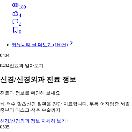
189
4
7
0
커뮤니티 글 더보기 (160건)
04
04
04
04
진료과 알아보기
신경/신경외과 진료 정보
진료과 정보를 확인해 보세요
뇌·척수·말초신경 질환을 진단·치료합니다. 두통·어지럼증·뇌졸
중부터 디스크·척추 수술까지.
신경/신경외과 정보 자세히 보기 ›
05
05