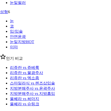
눈밑필러
성형
6
눈
코
입/입술
안면윤곽
눈밑지방
HOT
이마
인기 비교
리쥬란 vs 쥬베룩
리쥬란 vs 물광주사
리쥬란 vs 엑소좀
스마일라식 vs 렌즈삽입술
지방분해주사 vs 윤곽주사
지방분해주사 vs 지방흡입
울쎄라 vs 써마지
울쎄라 vs 슈링크