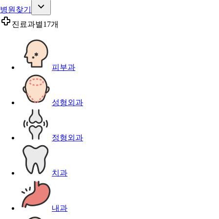
병원찾기
진료과별
17개
피부과
성형외과
정형외과
치과
내과