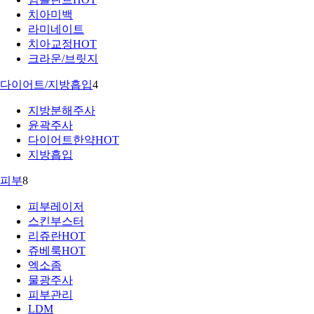
치아미백
라미네이트
치아교정
HOT
크라운/브릿지
다이어트/지방흡입
4
지방분해주사
윤곽주사
다이어트한약
HOT
지방흡입
피부
8
피부레이저
스킨부스터
리쥬란
HOT
쥬베룩
HOT
엑소좀
물광주사
피부관리
LDM