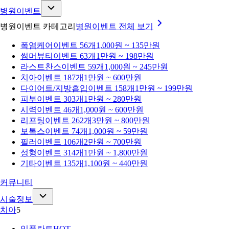
병원이벤트
병원이벤트 카테고리
병원이벤트
전체 보기
폭염케어
이벤트 56개
1,000원 ~ 135만원
썸머뷰티
이벤트 63개
1만원 ~ 198만원
라스트찬스
이벤트 59개
1,000원 ~ 245만원
치아
이벤트 187개
1만원 ~ 600만원
다이어트/지방흡입
이벤트 158개
1만원 ~ 199만원
피부
이벤트 303개
1만원 ~ 280만원
시력
이벤트 46개
1,000원 ~ 600만원
리프팅
이벤트 262개
3만원 ~ 800만원
보톡스
이벤트 74개
1,000원 ~ 59만원
필러
이벤트 106개
2만원 ~ 700만원
성형
이벤트 314개
1만원 ~ 1,800만원
기타
이벤트 135개
1,100원 ~ 440만원
커뮤니티
시술정보
치아
5
임플란트
HOT