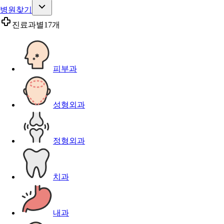
병원찾기
진료과별
17개
피부과
성형외과
정형외과
치과
내과