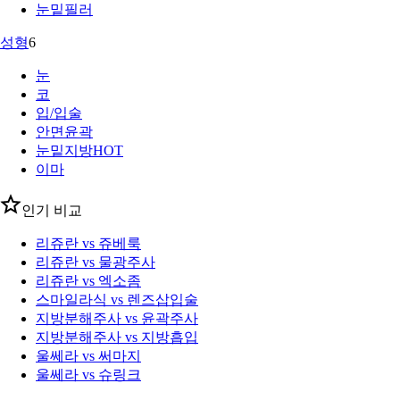
눈밑필러
성형
6
눈
코
입/입술
안면윤곽
눈밑지방
HOT
이마
인기 비교
리쥬란 vs 쥬베룩
리쥬란 vs 물광주사
리쥬란 vs 엑소좀
스마일라식 vs 렌즈삽입술
지방분해주사 vs 윤곽주사
지방분해주사 vs 지방흡입
울쎄라 vs 써마지
울쎄라 vs 슈링크