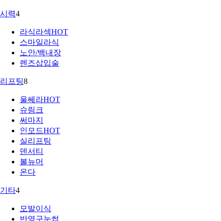
시력
4
라식라섹
HOT
스마일라식
노안/백내장
렌즈삽입술
리프팅
8
울쎄라
HOT
슈링크
써마지
인모드
HOT
실리프팅
덴서티
볼뉴머
온다
기타
4
모발이식
반영구눈썹