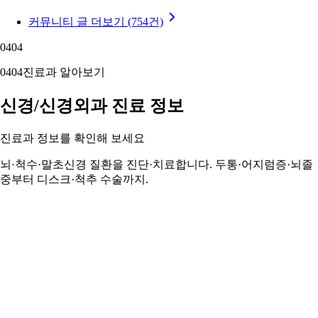
커뮤니티 글 더보기 (754건)
04
04
04
04
진료과 알아보기
신경/신경외과 진료 정보
진료과 정보를 확인해 보세요
뇌·척수·말초신경 질환을 진단·치료합니다. 두통·어지럼증·뇌졸
중부터 디스크·척추 수술까지.
신경/신경외과 정보 자세히 보기 ›
05
05
05
05
주변 지역 보기
근처 지역 신경/신경외과
주변 지역도 둘러보세요