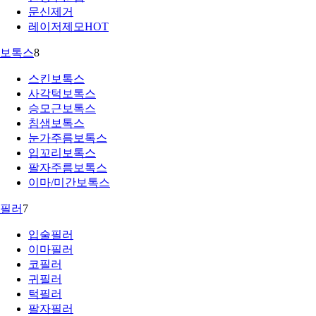
문신제거
레이저제모
HOT
보톡스
8
스킨보톡스
사각턱보톡스
승모근보톡스
침샘보톡스
눈가주름보톡스
입꼬리보톡스
팔자주름보톡스
이마/미간보톡스
필러
7
입술필러
이마필러
코필러
귀필러
턱필러
팔자필러