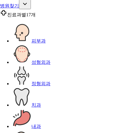
병원찾기
진료과별
17개
피부과
성형외과
정형외과
치과
내과