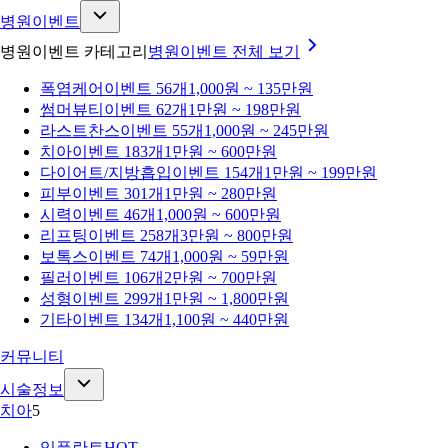
병원이벤트
병원이벤트 카테고리
병원이벤트
전체 보기
폭염케어
이벤트 56개
1,000원 ~ 135만원
썸머뷰티
이벤트 62개
1만원 ~ 198만원
라스트찬스
이벤트 55개
1,000원 ~ 245만원
치아
이벤트 183개
1만원 ~ 600만원
다이어트/지방흡입
이벤트 154개
1만원 ~ 199만원
피부
이벤트 301개
1만원 ~ 280만원
시력
이벤트 46개
1,000원 ~ 600만원
리프팅
이벤트 258개
3만원 ~ 800만원
보톡스
이벤트 74개
1,000원 ~ 59만원
필러
이벤트 106개
2만원 ~ 700만원
성형
이벤트 299개
1만원 ~ 1,800만원
기타
이벤트 134개
1,100원 ~ 440만원
커뮤니티
시술정보
치아
5
임플란트
HOT