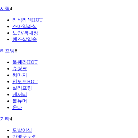
시력
4
라식라섹
HOT
스마일라식
노안/백내장
렌즈삽입술
리프팅
8
울쎄라
HOT
슈링크
써마지
인모드
HOT
실리프팅
덴서티
볼뉴머
온다
기타
4
모발이식
반영구눈썹