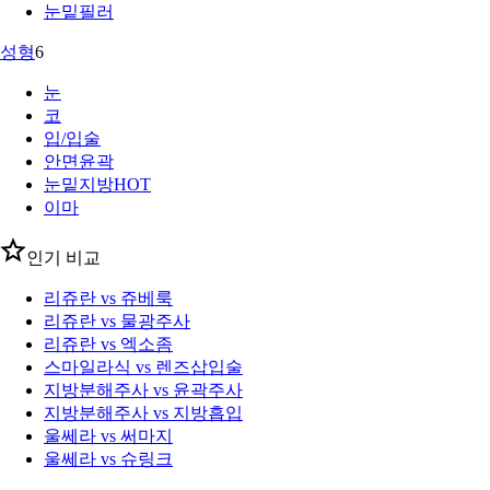
눈밑필러
성형
6
눈
코
입/입술
안면윤곽
눈밑지방
HOT
이마
인기 비교
리쥬란 vs 쥬베룩
리쥬란 vs 물광주사
리쥬란 vs 엑소좀
스마일라식 vs 렌즈삽입술
지방분해주사 vs 윤곽주사
지방분해주사 vs 지방흡입
울쎄라 vs 써마지
울쎄라 vs 슈링크