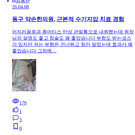
최용준
26.04.08
동구 약손한의원, 근본적 수기지압 치료 경험
어지러움증과 류머티스 만성 관절통으로 내원했는데 원장
님의 설명도 좋고 침술도 꽤 좋았습니다 부항도 받는코스
가 있지만 저는 부항은 건너뛰고 침만 맞었는데 효과가 꽤
좋았습니다 그외에…
179
1
3
0