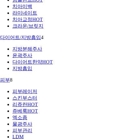
치아미백
라미네이트
치아교정
HOT
크라운/브릿지
다이어트/지방흡입
4
지방분해주사
윤곽주사
다이어트한약
HOT
지방흡입
피부
8
피부레이저
스킨부스터
리쥬란
HOT
쥬베룩
HOT
엑소좀
물광주사
피부관리
LDM