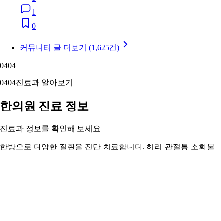
1
0
커뮤니티 글 더보기 (1,625건)
04
04
04
04
진료과 알아보기
한의원 진료 정보
진료과 정보를 확인해 보세요
한방으로 다양한 질환을 진단·치료합니다. 허리·관절통·소화불
량부터 침·뜸·한약·추나요법까지.
한의원 정보 자세히 보기 ›
05
05
05
05
주변 지역 보기