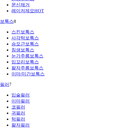
문신제거
레이저제모
HOT
보톡스
8
스킨보톡스
사각턱보톡스
승모근보톡스
침샘보톡스
눈가주름보톡스
입꼬리보톡스
팔자주름보톡스
이마/미간보톡스
필러
7
입술필러
이마필러
코필러
귀필러
턱필러
팔자필러