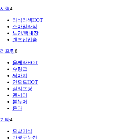
시력
4
라식라섹
HOT
스마일라식
노안/백내장
렌즈삽입술
리프팅
8
울쎄라
HOT
슈링크
써마지
인모드
HOT
실리프팅
덴서티
볼뉴머
온다
기타
4
모발이식
반영구눈썹