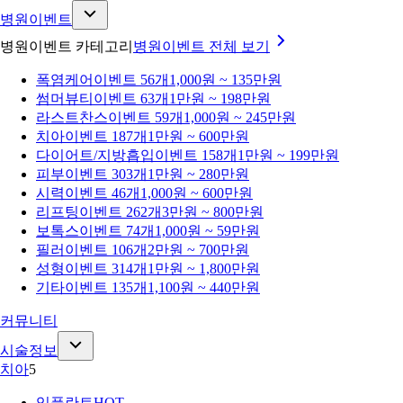
병원이벤트
병원이벤트 카테고리
병원이벤트
전체 보기
폭염케어
이벤트 56개
1,000원 ~ 135만원
썸머뷰티
이벤트 63개
1만원 ~ 198만원
라스트찬스
이벤트 59개
1,000원 ~ 245만원
치아
이벤트 187개
1만원 ~ 600만원
다이어트/지방흡입
이벤트 158개
1만원 ~ 199만원
피부
이벤트 303개
1만원 ~ 280만원
시력
이벤트 46개
1,000원 ~ 600만원
리프팅
이벤트 262개
3만원 ~ 800만원
보톡스
이벤트 74개
1,000원 ~ 59만원
필러
이벤트 106개
2만원 ~ 700만원
성형
이벤트 314개
1만원 ~ 1,800만원
기타
이벤트 135개
1,100원 ~ 440만원
커뮤니티
시술정보
치아
5
임플란트
HOT