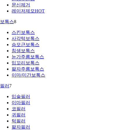
문신제거
레이저제모
HOT
보톡스
8
스킨보톡스
사각턱보톡스
승모근보톡스
침샘보톡스
눈가주름보톡스
입꼬리보톡스
팔자주름보톡스
이마/미간보톡스
필러
7
입술필러
이마필러
코필러
귀필러
턱필러
팔자필러