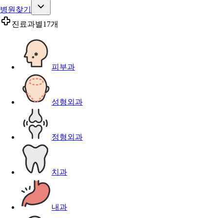
병원찾기
진료과별
17개
피부과
성형외과
정형외과
치과
내과