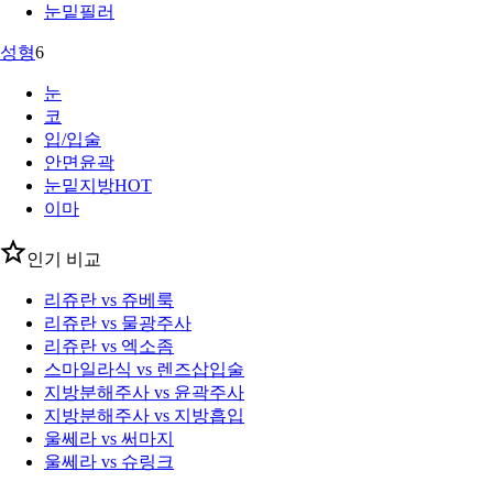
눈밑필러
성형
6
눈
코
입/입술
안면윤곽
눈밑지방
HOT
이마
인기 비교
리쥬란 vs 쥬베룩
리쥬란 vs 물광주사
리쥬란 vs 엑소좀
스마일라식 vs 렌즈삽입술
지방분해주사 vs 윤곽주사
지방분해주사 vs 지방흡입
울쎄라 vs 써마지
울쎄라 vs 슈링크