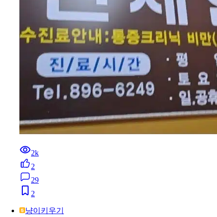
2k
2
29
2
냥이키우기