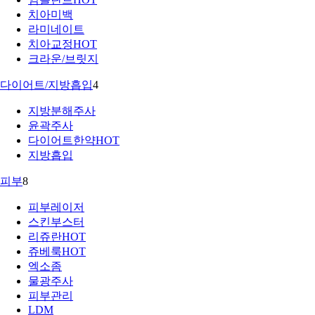
치아미백
라미네이트
치아교정
HOT
크라운/브릿지
다이어트/지방흡입
4
지방분해주사
윤곽주사
다이어트한약
HOT
지방흡입
피부
8
피부레이저
스킨부스터
리쥬란
HOT
쥬베룩
HOT
엑소좀
물광주사
피부관리
LDM