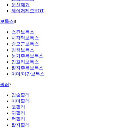
문신제거
레이저제모
HOT
보톡스
8
스킨보톡스
사각턱보톡스
승모근보톡스
침샘보톡스
눈가주름보톡스
입꼬리보톡스
팔자주름보톡스
이마/미간보톡스
필러
7
입술필러
이마필러
코필러
귀필러
턱필러
팔자필러