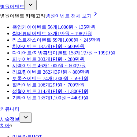
병원이벤트
병원이벤트 카테고리
병원이벤트
전체 보기
폭염케어
이벤트 56개
1,000원 ~ 135만원
썸머뷰티
이벤트 63개
1만원 ~ 198만원
라스트찬스
이벤트 59개
1,000원 ~ 245만원
치아
이벤트 187개
1만원 ~ 600만원
다이어트/지방흡입
이벤트 158개
1만원 ~ 199만원
피부
이벤트 303개
1만원 ~ 280만원
시력
이벤트 46개
1,000원 ~ 600만원
리프팅
이벤트 262개
3만원 ~ 800만원
보톡스
이벤트 74개
1,000원 ~ 59만원
필러
이벤트 106개
2만원 ~ 700만원
성형
이벤트 314개
1만원 ~ 1,800만원
기타
이벤트 135개
1,100원 ~ 440만원
커뮤니티
시술정보
치아
5
임플란트
HOT