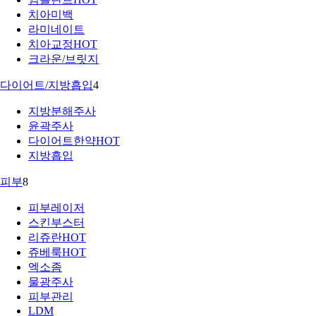
치아미백
라미네이트
치아교정
HOT
크라운/브릿지
다이어트/지방흡입
4
지방분해주사
윤곽주사
다이어트한약
HOT
지방흡입
피부
8
피부레이저
스킨부스터
리쥬란
HOT
쥬베룩
HOT
엑소좀
물광주사
피부관리
LDM