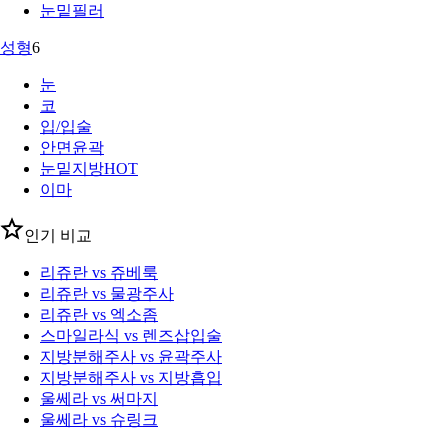
눈밑필러
성형
6
눈
코
입/입술
안면윤곽
눈밑지방
HOT
이마
인기 비교
리쥬란 vs 쥬베룩
리쥬란 vs 물광주사
리쥬란 vs 엑소좀
스마일라식 vs 렌즈삽입술
지방분해주사 vs 윤곽주사
지방분해주사 vs 지방흡입
울쎄라 vs 써마지
울쎄라 vs 슈링크