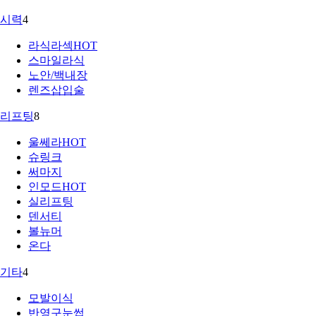
시력
4
라식라섹
HOT
스마일라식
노안/백내장
렌즈삽입술
리프팅
8
울쎄라
HOT
슈링크
써마지
인모드
HOT
실리프팅
덴서티
볼뉴머
온다
기타
4
모발이식
반영구눈썹