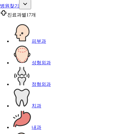
병원찾기
진료과별
17개
피부과
성형외과
정형외과
치과
내과