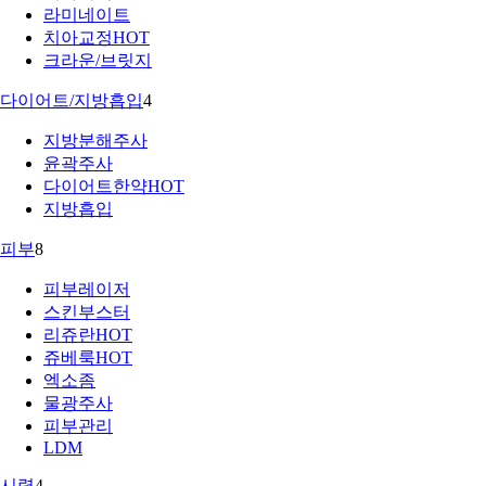
라미네이트
치아교정
HOT
크라운/브릿지
다이어트/지방흡입
4
지방분해주사
윤곽주사
다이어트한약
HOT
지방흡입
피부
8
피부레이저
스킨부스터
리쥬란
HOT
쥬베룩
HOT
엑소좀
물광주사
피부관리
LDM
시력
4