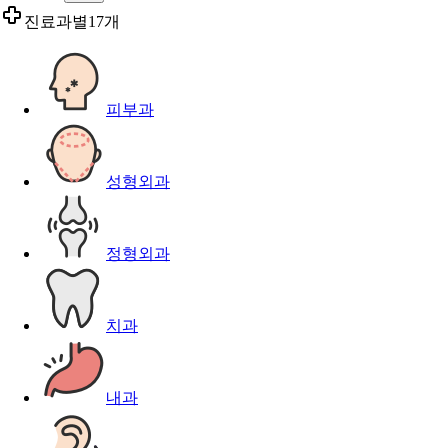
진료과별
17개
피부과
성형외과
정형외과
치과
내과