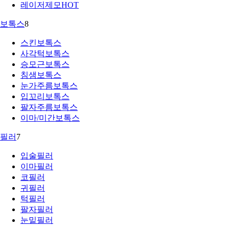
레이저제모
HOT
보톡스
8
스킨보톡스
사각턱보톡스
승모근보톡스
침샘보톡스
눈가주름보톡스
입꼬리보톡스
팔자주름보톡스
이마/미간보톡스
필러
7
입술필러
이마필러
코필러
귀필러
턱필러
팔자필러
눈밑필러