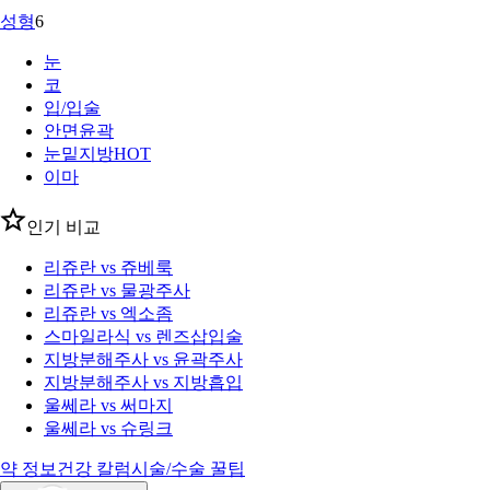
성형
6
눈
코
입/입술
안면윤곽
눈밑지방
HOT
이마
인기 비교
리쥬란 vs 쥬베룩
리쥬란 vs 물광주사
리쥬란 vs 엑소좀
스마일라식 vs 렌즈삽입술
지방분해주사 vs 윤곽주사
지방분해주사 vs 지방흡입
울쎄라 vs 써마지
울쎄라 vs 슈링크
약 정보
건강 칼럼
시술/수술 꿀팁