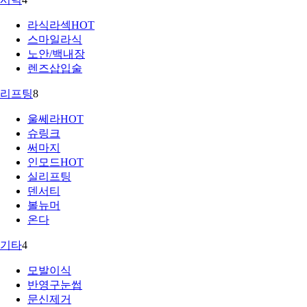
라식라섹
HOT
스마일라식
노안/백내장
렌즈삽입술
리프팅
8
울쎄라
HOT
슈링크
써마지
인모드
HOT
실리프팅
덴서티
볼뉴머
온다
기타
4
모발이식
반영구눈썹
문신제거