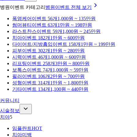
병원이벤트 카테고리
병원이벤트
전체 보기
폭염케어
이벤트 56개
1,000원 ~ 135만원
썸머뷰티
이벤트 63개
1만원 ~ 198만원
라스트찬스
이벤트 59개
1,000원 ~ 245만원
치아
이벤트 182개
1만원 ~ 600만원
다이어트/지방흡입
이벤트 158개
1만원 ~ 199만원
피부
이벤트 302개
1만원 ~ 280만원
시력
이벤트 46개
1,000원 ~ 600만원
리프팅
이벤트 258개
3만원 ~ 800만원
보톡스
이벤트 74개
1,000원 ~ 59만원
필러
이벤트 106개
2만원 ~ 700만원
성형
이벤트 314개
1만원 ~ 1,800만원
기타
이벤트 134개
1,100원 ~ 440만원
커뮤니티
시술정보
치아
5
임플란트
HOT
치아미백