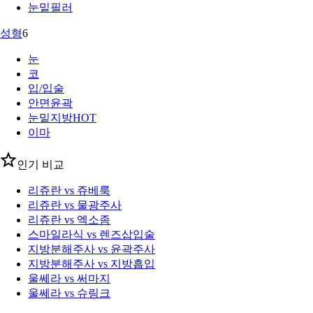
눈밑필러
성형
6
눈
코
입/입술
안면윤곽
눈밑지방
HOT
이마
인기 비교
리쥬란 vs 쥬베룩
리쥬란 vs 물광주사
리쥬란 vs 엑소좀
스마일라식 vs 렌즈삽입술
지방분해주사 vs 윤곽주사
지방분해주사 vs 지방흡입
울쎄라 vs 써마지
울쎄라 vs 슈링크