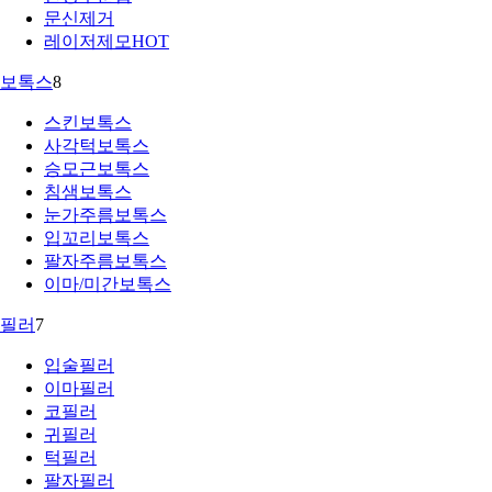
문신제거
레이저제모
HOT
보톡스
8
스킨보톡스
사각턱보톡스
승모근보톡스
침샘보톡스
눈가주름보톡스
입꼬리보톡스
팔자주름보톡스
이마/미간보톡스
필러
7
입술필러
이마필러
코필러
귀필러
턱필러
팔자필러