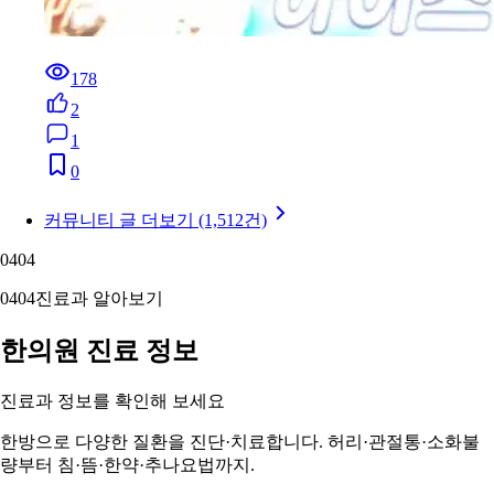
178
2
1
0
커뮤니티 글 더보기 (1,512건)
04
04
04
04
진료과 알아보기
한의원 진료 정보
진료과 정보를 확인해 보세요
한방으로 다양한 질환을 진단·치료합니다. 허리·관절통·소화불
량부터 침·뜸·한약·추나요법까지.