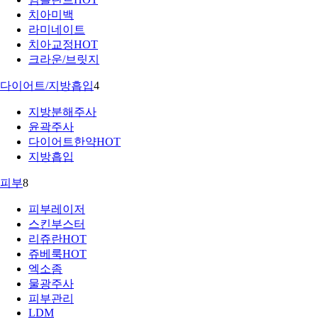
치아미백
라미네이트
치아교정
HOT
크라운/브릿지
다이어트/지방흡입
4
지방분해주사
윤곽주사
다이어트한약
HOT
지방흡입
피부
8
피부레이저
스킨부스터
리쥬란
HOT
쥬베룩
HOT
엑소좀
물광주사
피부관리
LDM