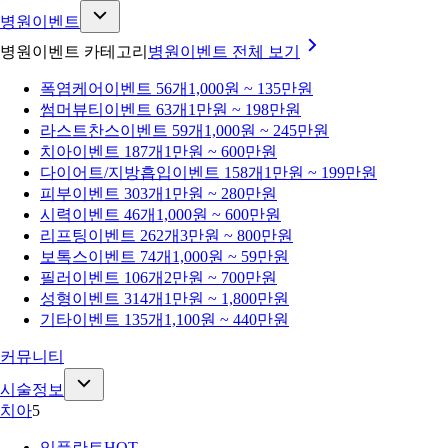
병원이벤트
병원이벤트 카테고리
병원이벤트
전체 보기
폭염케어
이벤트 56개
1,000원 ~ 135만원
썸머뷰티
이벤트 63개
1만원 ~ 198만원
라스트찬스
이벤트 59개
1,000원 ~ 245만원
치아
이벤트 187개
1만원 ~ 600만원
다이어트/지방흡입
이벤트 158개
1만원 ~ 199만원
피부
이벤트 303개
1만원 ~ 280만원
시력
이벤트 46개
1,000원 ~ 600만원
리프팅
이벤트 262개
3만원 ~ 800만원
보톡스
이벤트 74개
1,000원 ~ 59만원
필러
이벤트 106개
2만원 ~ 700만원
성형
이벤트 314개
1만원 ~ 1,800만원
기타
이벤트 135개
1,100원 ~ 440만원
커뮤니티
시술정보
치아
5
임플란트
HOT