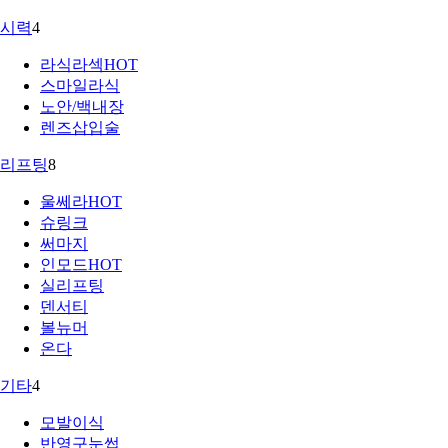
시력
4
라식라섹
HOT
스마일라식
노안/백내장
렌즈삽입술
리프팅
8
울쎄라
HOT
슈링크
써마지
인모드
HOT
실리프팅
덴서티
볼뉴머
온다
기타
4
모발이식
반영구눈썹