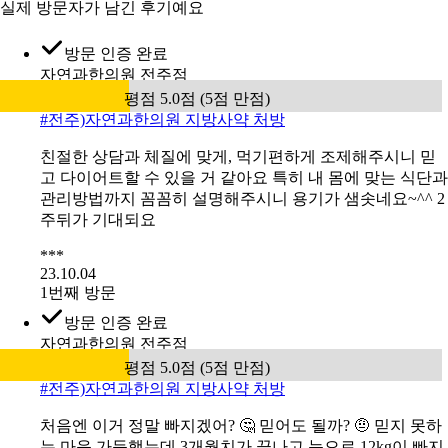
실제 방문자가 남긴 후기예요
방문 인증 완료
자연과한의원 전주점
평점 5.0점 (5점 만점)
#
전주)자연과한의원 지방사약 처방
친절한 상담과 체질에 맞게, 먹기편하게 조제해주시니 믿
고 다이어트할 수 있을 거 같아요 특히 내 몸에 맞는 식단과
관리방법까지 꼼꼼히 설명해주시니 용기가 샘솟네요~^^ 2
주뒤가 기대되요
***
23.10.04
1번째 방문
방문 인증 완료
자연과한의원 전주점
평점 5.0점 (5점 만점)
#
전주)자연과한의원 지방사약 처방
처음엔 이거 정말 빠지겠어? 🤔 믿어도 될까? 🤨 믿지 못하
는 마음 가득했는데 3개월치가 끝나고 눈으로 12kg이 빠지