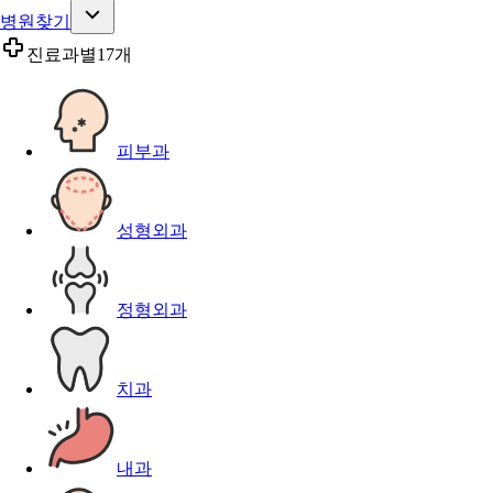
병원찾기
진료과별
17개
피부과
성형외과
정형외과
치과
내과