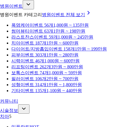
병원이벤트
병원이벤트 카테고리
병원이벤트
전체 보기
폭염케어
이벤트 56개
1,000원 ~ 135만원
썸머뷰티
이벤트 63개
1만원 ~ 198만원
라스트찬스
이벤트 59개
1,000원 ~ 245만원
치아
이벤트 187개
1만원 ~ 600만원
다이어트/지방흡입
이벤트 158개
1만원 ~ 199만원
피부
이벤트 303개
1만원 ~ 280만원
시력
이벤트 46개
1,000원 ~ 600만원
리프팅
이벤트 262개
3만원 ~ 800만원
보톡스
이벤트 74개
1,000원 ~ 59만원
필러
이벤트 106개
2만원 ~ 700만원
성형
이벤트 314개
1만원 ~ 1,800만원
기타
이벤트 135개
1,100원 ~ 440만원
커뮤니티
시술정보
치아
5
임플란트
HOT