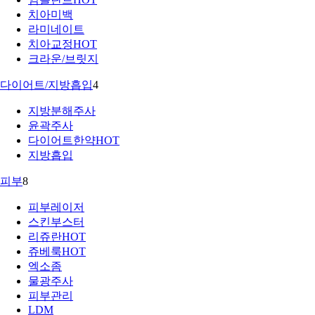
치아미백
라미네이트
치아교정
HOT
크라운/브릿지
다이어트/지방흡입
4
지방분해주사
윤곽주사
다이어트한약
HOT
지방흡입
피부
8
피부레이저
스킨부스터
리쥬란
HOT
쥬베룩
HOT
엑소좀
물광주사
피부관리
LDM