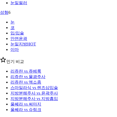
눈밑필러
성형
6
눈
코
입/입술
안면윤곽
눈밑지방
HOT
이마
인기 비교
리쥬란 vs 쥬베룩
리쥬란 vs 물광주사
리쥬란 vs 엑소좀
스마일라식 vs 렌즈삽입술
지방분해주사 vs 윤곽주사
지방분해주사 vs 지방흡입
울쎄라 vs 써마지
울쎄라 vs 슈링크