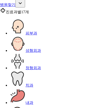
병원찾기
진료과별
17개
피부과
성형외과
정형외과
치과
내과