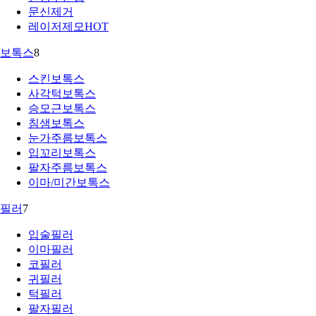
문신제거
레이저제모
HOT
보톡스
8
스킨보톡스
사각턱보톡스
승모근보톡스
침샘보톡스
눈가주름보톡스
입꼬리보톡스
팔자주름보톡스
이마/미간보톡스
필러
7
입술필러
이마필러
코필러
귀필러
턱필러
팔자필러