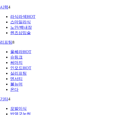
시력
4
라식라섹
HOT
스마일라식
노안/백내장
렌즈삽입술
리프팅
8
울쎄라
HOT
슈링크
써마지
인모드
HOT
실리프팅
덴서티
볼뉴머
온다
기타
4
모발이식
반영구눈썹