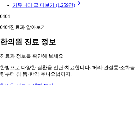
커뮤니티 글 더보기 (1,259건)
04
04
04
04
진료과 알아보기
한의원 진료 정보
진료과 정보를 확인해 보세요
한방으로 다양한 질환을 진단·치료합니다. 허리·관절통·소화불
량부터 침·뜸·한약·추나요법까지.
한의원 정보 자세히 보기 ›
05
05
05
05
주변 지역 보기
근처 지역 한의원
주변 지역도 둘러보세요