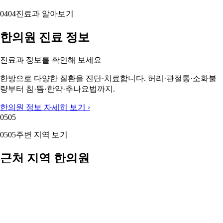
04
04
진료과 알아보기
한의원 진료 정보
진료과 정보를 확인해 보세요
한방으로 다양한 질환을 진단·치료합니다. 허리·관절통·소화불
량부터 침·뜸·한약·추나요법까지.
한의원 정보 자세히 보기 ›
05
05
05
05
주변 지역 보기
근처 지역 한의원
주변 지역도 둘러보세요
강서구 한의원
금정구 한의원
기장군 한의원
부산 남구 한의원
부
산 동구 한의원
동래구 한의원
부산진구 한의원
사상구 한의원