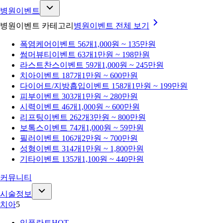
병원이벤트
병원이벤트 카테고리
병원이벤트
전체 보기
폭염케어
이벤트 56개
1,000원 ~ 135만원
썸머뷰티
이벤트 63개
1만원 ~ 198만원
라스트찬스
이벤트 59개
1,000원 ~ 245만원
치아
이벤트 187개
1만원 ~ 600만원
다이어트/지방흡입
이벤트 158개
1만원 ~ 199만원
피부
이벤트 303개
1만원 ~ 280만원
시력
이벤트 46개
1,000원 ~ 600만원
리프팅
이벤트 262개
3만원 ~ 800만원
보톡스
이벤트 74개
1,000원 ~ 59만원
필러
이벤트 106개
2만원 ~ 700만원
성형
이벤트 314개
1만원 ~ 1,800만원
기타
이벤트 135개
1,100원 ~ 440만원
커뮤니티
시술정보
치아
5
임플란트
HOT