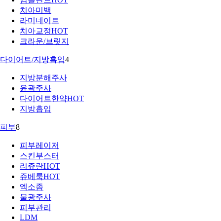
치아미백
라미네이트
치아교정
HOT
크라운/브릿지
다이어트/지방흡입
4
지방분해주사
윤곽주사
다이어트한약
HOT
지방흡입
피부
8
피부레이저
스킨부스터
리쥬란
HOT
쥬베룩
HOT
엑소좀
물광주사
피부관리
LDM