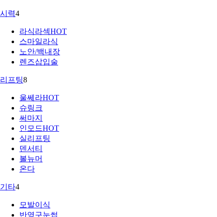
시력
4
라식라섹
HOT
스마일라식
노안/백내장
렌즈삽입술
리프팅
8
울쎄라
HOT
슈링크
써마지
인모드
HOT
실리프팅
덴서티
볼뉴머
온다
기타
4
모발이식
반영구눈썹