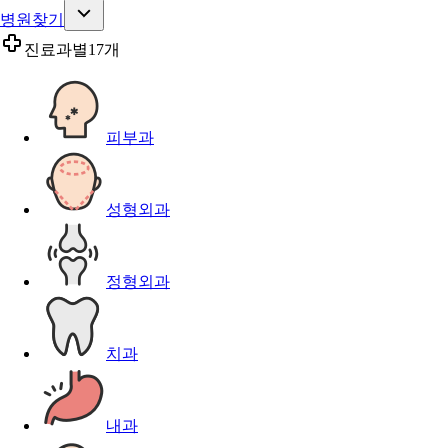
병원찾기
진료과별
17개
피부과
성형외과
정형외과
치과
내과