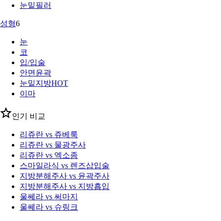
눈밑필러
성형
6
눈
코
입/입술
안면윤곽
눈밑지방
HOT
이마
인기 비교
리쥬란 vs 쥬베룩
리쥬란 vs 물광주사
리쥬란 vs 엑소좀
스마일라식 vs 렌즈삽입술
지방분해주사 vs 윤곽주사
지방분해주사 vs 지방흡입
울쎄라 vs 써마지
울쎄라 vs 슈링크