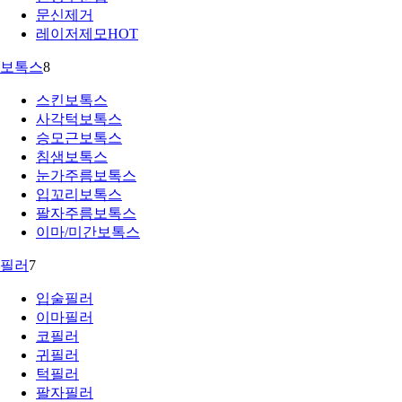
문신제거
레이저제모
HOT
보톡스
8
스킨보톡스
사각턱보톡스
승모근보톡스
침샘보톡스
눈가주름보톡스
입꼬리보톡스
팔자주름보톡스
이마/미간보톡스
필러
7
입술필러
이마필러
코필러
귀필러
턱필러
팔자필러