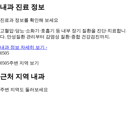
내과 진료 정보
진료과 정보를 확인해 보세요
고혈압·당뇨·소화기·호흡기 등 내부 장기 질환을 진단·치료합니
다. 만성질환 관리부터 감염성 질환·종합 건강검진까지.
내과 정보 자세히 보기 ›
05
05
05
05
주변 지역 보기
근처 지역 내과
주변 지역도 둘러보세요
강남구 내과
서초구 내과
강동구 내과
강북구 내과
강서구 내과
관
악구 내과
광진구 내과
구로구 내과
이 페이지의 의료 정보는 참고용입니다. 정확한 진단과 치료
는 반드시 전문의와 상담하시기 바랍니다.
© 2025 캐시닥. 의료 정보는 참고용이며 전문의 상담을 권장합니