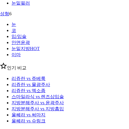
눈밑필러
성형
6
눈
코
입/입술
안면윤곽
눈밑지방
HOT
이마
인기 비교
리쥬란 vs 쥬베룩
리쥬란 vs 물광주사
리쥬란 vs 엑소좀
스마일라식 vs 렌즈삽입술
지방분해주사 vs 윤곽주사
지방분해주사 vs 지방흡입
울쎄라 vs 써마지
울쎄라 vs 슈링크