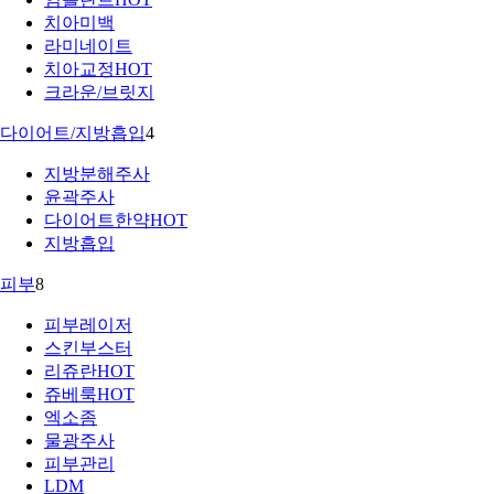
치아미백
라미네이트
치아교정
HOT
크라운/브릿지
다이어트/지방흡입
4
지방분해주사
윤곽주사
다이어트한약
HOT
지방흡입
피부
8
피부레이저
스킨부스터
리쥬란
HOT
쥬베룩
HOT
엑소좀
물광주사
피부관리
LDM