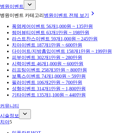
병원이벤트
병원이벤트 카테고리
병원이벤트
전체 보기
폭염케어
이벤트 56개
1,000원 ~ 135만원
썸머뷰티
이벤트 63개
1만원 ~ 198만원
라스트찬스
이벤트 59개
1,000원 ~ 245만원
치아
이벤트 187개
1만원 ~ 600만원
다이어트/지방흡입
이벤트 158개
1만원 ~ 199만원
피부
이벤트 302개
1만원 ~ 280만원
시력
이벤트 46개
1,000원 ~ 600만원
리프팅
이벤트 258개
3만원 ~ 800만원
보톡스
이벤트 74개
1,000원 ~ 59만원
필러
이벤트 106개
2만원 ~ 700만원
성형
이벤트 314개
1만원 ~ 1,800만원
기타
이벤트 135개
1,100원 ~ 440만원
커뮤니티
시술정보
치아
5
임플란트
HOT