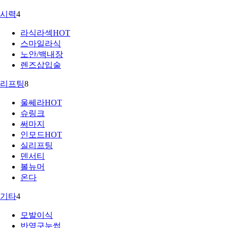
시력
4
라식라섹
HOT
스마일라식
노안/백내장
렌즈삽입술
리프팅
8
울쎄라
HOT
슈링크
써마지
인모드
HOT
실리프팅
덴서티
볼뉴머
온다
기타
4
모발이식
반영구눈썹