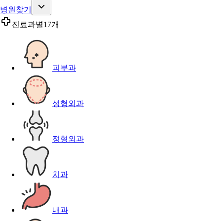
병원찾기
진료과별
17개
피부과
성형외과
정형외과
치과
내과