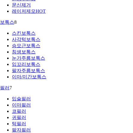
문신제거
레이저제모
HOT
보톡스
8
스킨보톡스
사각턱보톡스
승모근보톡스
침샘보톡스
눈가주름보톡스
입꼬리보톡스
팔자주름보톡스
이마/미간보톡스
필러
7
입술필러
이마필러
코필러
귀필러
턱필러
팔자필러