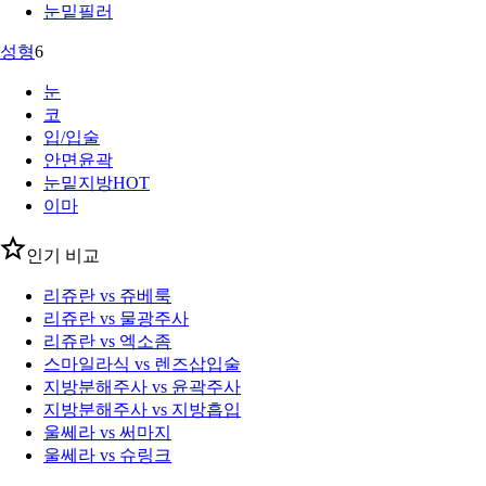
눈밑필러
성형
6
눈
코
입/입술
안면윤곽
눈밑지방
HOT
이마
인기 비교
리쥬란 vs 쥬베룩
리쥬란 vs 물광주사
리쥬란 vs 엑소좀
스마일라식 vs 렌즈삽입술
지방분해주사 vs 윤곽주사
지방분해주사 vs 지방흡입
울쎄라 vs 써마지
울쎄라 vs 슈링크