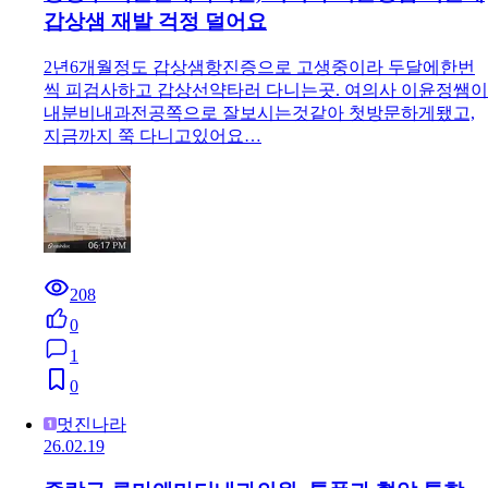
갑상샘 재발 걱정 덜어요
2년6개월정도 갑상샘항진증으로 고생중이라 두달에한번
씩 피검사하고 갑상선약타러 다니는곳. 여의사 이윤정쌤이
내분비내과전공쪽으로 잘보시는것같아 첫방문하게됐고,
지금까지 쭉 다니고있어요…
208
0
1
0
멋진나라
26.02.19