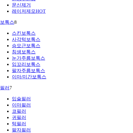
문신제거
레이저제모
HOT
보톡스
8
스킨보톡스
사각턱보톡스
승모근보톡스
침샘보톡스
눈가주름보톡스
입꼬리보톡스
팔자주름보톡스
이마/미간보톡스
필러
7
입술필러
이마필러
코필러
귀필러
턱필러
팔자필러