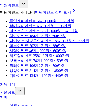
병원이벤트
병원이벤트 카테고리
병원이벤트
전체 보기
폭염케어
이벤트 56개
1,000원 ~ 135만원
썸머뷰티
이벤트 63개
1만원 ~ 198만원
라스트찬스
이벤트 59개
1,000원 ~ 245만원
치아
이벤트 184개
1만원 ~ 600만원
다이어트/지방흡입
이벤트 158개
1만원 ~ 199만원
피부
이벤트 302개
1만원 ~ 280만원
시력
이벤트 46개
1,000원 ~ 600만원
리프팅
이벤트 258개
3만원 ~ 800만원
보톡스
이벤트 74개
1,000원 ~ 59만원
필러
이벤트 106개
2만원 ~ 700만원
성형
이벤트 314개
1만원 ~ 1,800만원
기타
이벤트 134개
1,100원 ~ 440만원
커뮤니티
시술정보
치아
5
임플란트
HOT