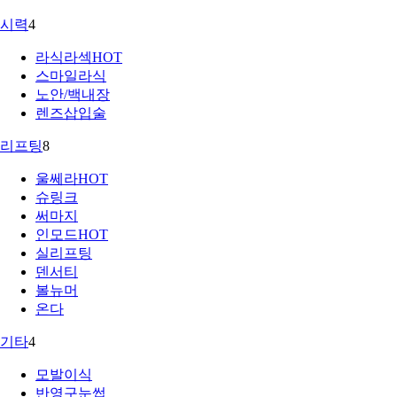
시력
4
라식라섹
HOT
스마일라식
노안/백내장
렌즈삽입술
리프팅
8
울쎄라
HOT
슈링크
써마지
인모드
HOT
실리프팅
덴서티
볼뉴머
온다
기타
4
모발이식
반영구눈썹