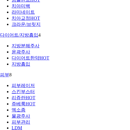
치아미백
라미네이트
치아교정
HOT
크라운/브릿지
다이어트/지방흡입
4
지방분해주사
윤곽주사
다이어트한약
HOT
지방흡입
피부
8
피부레이저
스킨부스터
리쥬란
HOT
쥬베룩
HOT
엑소좀
물광주사
피부관리
LDM