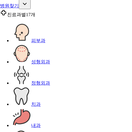
병원찾기
진료과별
17개
피부과
성형외과
정형외과
치과
내과