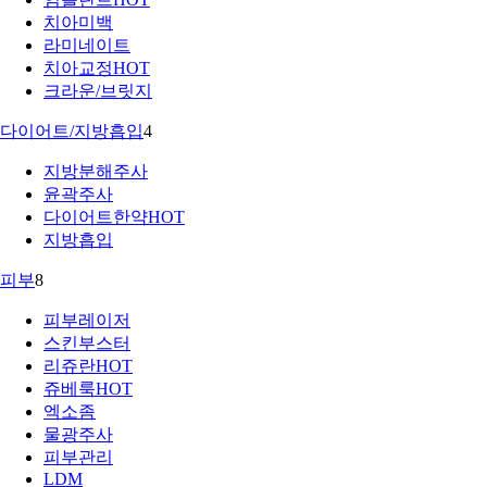
치아미백
라미네이트
치아교정
HOT
크라운/브릿지
다이어트/지방흡입
4
지방분해주사
윤곽주사
다이어트한약
HOT
지방흡입
피부
8
피부레이저
스킨부스터
리쥬란
HOT
쥬베룩
HOT
엑소좀
물광주사
피부관리
LDM