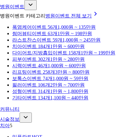
병원이벤트
병원이벤트 카테고리
병원이벤트
전체 보기
폭염케어
이벤트 56개
1,000원 ~ 135만원
썸머뷰티
이벤트 63개
1만원 ~ 198만원
라스트찬스
이벤트 59개
1,000원 ~ 245만원
치아
이벤트 184개
1만원 ~ 600만원
다이어트/지방흡입
이벤트 158개
1만원 ~ 199만원
피부
이벤트 302개
1만원 ~ 280만원
시력
이벤트 46개
1,000원 ~ 600만원
리프팅
이벤트 258개
3만원 ~ 800만원
보톡스
이벤트 74개
1,000원 ~ 59만원
필러
이벤트 106개
2만원 ~ 700만원
성형
이벤트 314개
1만원 ~ 1,800만원
기타
이벤트 134개
1,100원 ~ 440만원
커뮤니티
시술정보
치아
5
임플란트
HOT