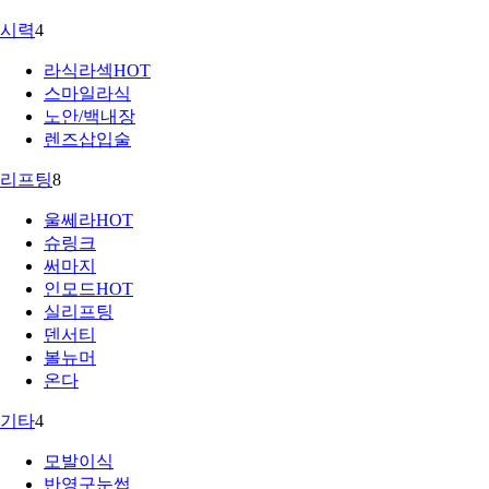
시력
4
라식라섹
HOT
스마일라식
노안/백내장
렌즈삽입술
리프팅
8
울쎄라
HOT
슈링크
써마지
인모드
HOT
실리프팅
덴서티
볼뉴머
온다
기타
4
모발이식
반영구눈썹