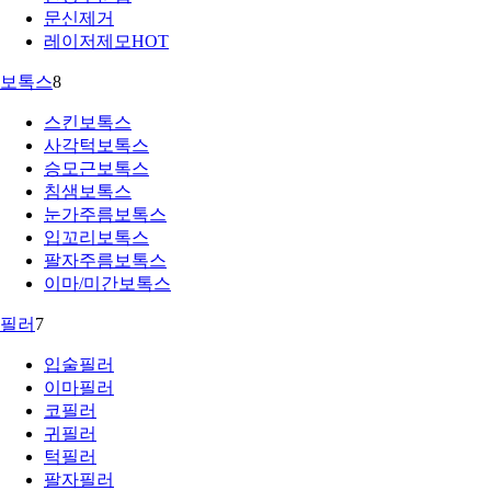
문신제거
레이저제모
HOT
보톡스
8
스킨보톡스
사각턱보톡스
승모근보톡스
침샘보톡스
눈가주름보톡스
입꼬리보톡스
팔자주름보톡스
이마/미간보톡스
필러
7
입술필러
이마필러
코필러
귀필러
턱필러
팔자필러