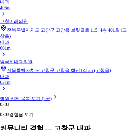
내과
405m
고창미래의원
전북특별자치도 고창군 고창읍 보릿골로 115, 4층 401호 (고
창읍)
내과
601m
임국희내과의원
전북특별자치도 고창군 고창읍 화신1길 25 (고창읍)
내과
621m
병원 전체 목록 보기 (5곳)
03
03
03
03
경험담 보기
커뮤니티 경험 — 고창군 내과