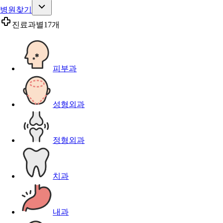
병원찾기
진료과별
17개
피부과
성형외과
정형외과
치과
내과