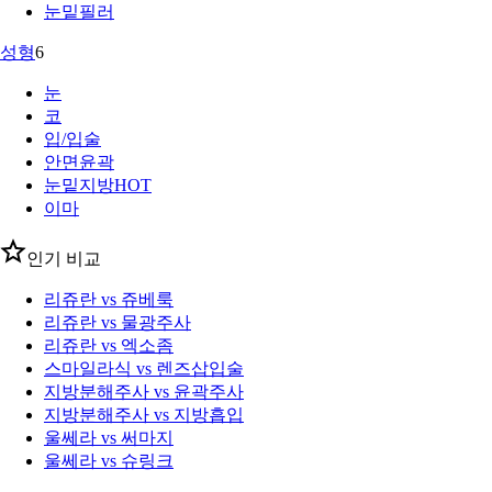
눈밑필러
성형
6
눈
코
입/입술
안면윤곽
눈밑지방
HOT
이마
인기 비교
리쥬란 vs 쥬베룩
리쥬란 vs 물광주사
리쥬란 vs 엑소좀
스마일라식 vs 렌즈삽입술
지방분해주사 vs 윤곽주사
지방분해주사 vs 지방흡입
울쎄라 vs 써마지
울쎄라 vs 슈링크