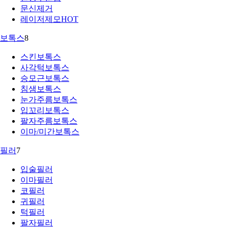
문신제거
레이저제모
HOT
보톡스
8
스킨보톡스
사각턱보톡스
승모근보톡스
침샘보톡스
눈가주름보톡스
입꼬리보톡스
팔자주름보톡스
이마/미간보톡스
필러
7
입술필러
이마필러
코필러
귀필러
턱필러
팔자필러