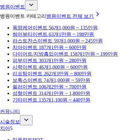
병원이벤트
병원이벤트 카테고리
병원이벤트
전체 보기
폭염케어
이벤트 56개
1,000원 ~ 135만원
썸머뷰티
이벤트 63개
1만원 ~ 198만원
라스트찬스
이벤트 59개
1,000원 ~ 245만원
치아
이벤트 187개
1만원 ~ 600만원
다이어트/지방흡입
이벤트 158개
1만원 ~ 199만원
피부
이벤트 303개
1만원 ~ 280만원
시력
이벤트 46개
1,000원 ~ 600만원
리프팅
이벤트 262개
3만원 ~ 800만원
보톡스
이벤트 74개
1,000원 ~ 59만원
필러
이벤트 106개
2만원 ~ 700만원
성형
이벤트 314개
1만원 ~ 1,800만원
기타
이벤트 135개
1,100원 ~ 440만원
커뮤니티
시술정보
치아
5
임플란트
HOT