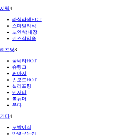
시력
4
라식라섹
HOT
스마일라식
노안/백내장
렌즈삽입술
리프팅
8
울쎄라
HOT
슈링크
써마지
인모드
HOT
실리프팅
덴서티
볼뉴머
온다
기타
4
모발이식
반영구눈썹