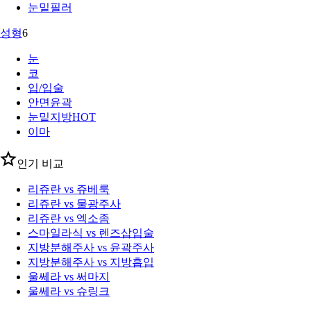
눈밑필러
성형
6
눈
코
입/입술
안면윤곽
눈밑지방
HOT
이마
인기 비교
리쥬란 vs 쥬베룩
리쥬란 vs 물광주사
리쥬란 vs 엑소좀
스마일라식 vs 렌즈삽입술
지방분해주사 vs 윤곽주사
지방분해주사 vs 지방흡입
울쎄라 vs 써마지
울쎄라 vs 슈링크