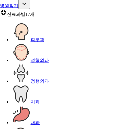
병원찾기
진료과별
17개
피부과
성형외과
정형외과
치과
내과