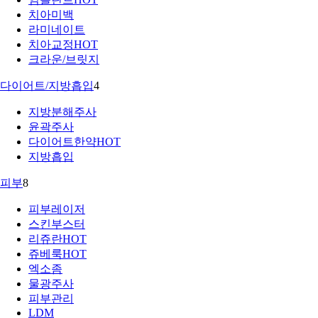
치아미백
라미네이트
치아교정
HOT
크라운/브릿지
다이어트/지방흡입
4
지방분해주사
윤곽주사
다이어트한약
HOT
지방흡입
피부
8
피부레이저
스킨부스터
리쥬란
HOT
쥬베룩
HOT
엑소좀
물광주사
피부관리
LDM