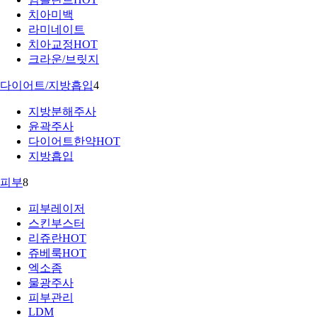
치아미백
라미네이트
치아교정
HOT
크라운/브릿지
다이어트/지방흡입
4
지방분해주사
윤곽주사
다이어트한약
HOT
지방흡입
피부
8
피부레이저
스킨부스터
리쥬란
HOT
쥬베룩
HOT
엑소좀
물광주사
피부관리
LDM