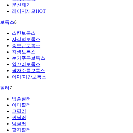
문신제거
레이저제모
HOT
보톡스
8
스킨보톡스
사각턱보톡스
승모근보톡스
침샘보톡스
눈가주름보톡스
입꼬리보톡스
팔자주름보톡스
이마/미간보톡스
필러
7
입술필러
이마필러
코필러
귀필러
턱필러
팔자필러