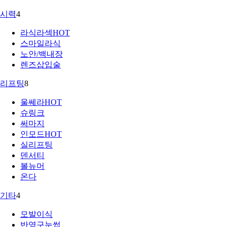
시력
4
라식라섹
HOT
스마일라식
노안/백내장
렌즈삽입술
리프팅
8
울쎄라
HOT
슈링크
써마지
인모드
HOT
실리프팅
덴서티
볼뉴머
온다
기타
4
모발이식
반영구눈썹