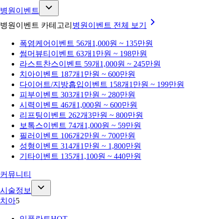
병원이벤트
병원이벤트 카테고리
병원이벤트
전체 보기
폭염케어
이벤트 56개
1,000원 ~ 135만원
썸머뷰티
이벤트 63개
1만원 ~ 198만원
라스트찬스
이벤트 59개
1,000원 ~ 245만원
치아
이벤트 187개
1만원 ~ 600만원
다이어트/지방흡입
이벤트 158개
1만원 ~ 199만원
피부
이벤트 303개
1만원 ~ 280만원
시력
이벤트 46개
1,000원 ~ 600만원
리프팅
이벤트 262개
3만원 ~ 800만원
보톡스
이벤트 74개
1,000원 ~ 59만원
필러
이벤트 106개
2만원 ~ 700만원
성형
이벤트 314개
1만원 ~ 1,800만원
기타
이벤트 135개
1,100원 ~ 440만원
커뮤니티
시술정보
치아
5
임플란트
HOT