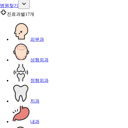
병원찾기
진료과별
17개
피부과
성형외과
정형외과
치과
내과