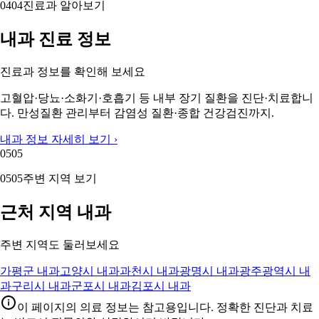
04
04
진료과 알아보기
내과 진료 정보
진료과 정보를 확인해 보세요
고혈압·당뇨·소화기·호흡기 등 내부 장기 질환을 진단·치료합니
다. 만성질환 관리부터 감염성 질환·종합 건강검진까지.
내과 정보 자세히 보기 ›
05
05
05
05
주변 지역 보기
근처 지역 내과
주변 지역도 둘러보세요
가평군 내과
고양시 내과
과천시 내과
광명시 내과
광주광역시 내
과
구리시 내과
군포시 내과
김포시 내과
이 페이지의 의료 정보는 참고용입니다. 정확한 진단과 치료