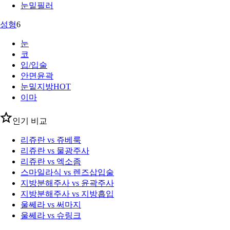
눈밑필러
성형
6
눈
코
입/입술
안면윤곽
눈밑지방
HOT
이마
인기 비교
리쥬란 vs 쥬베룩
리쥬란 vs 물광주사
리쥬란 vs 엑소좀
스마일라식 vs 렌즈삽입술
지방분해주사 vs 윤곽주사
지방분해주사 vs 지방흡입
울쎄라 vs 써마지
울쎄라 vs 슈링크