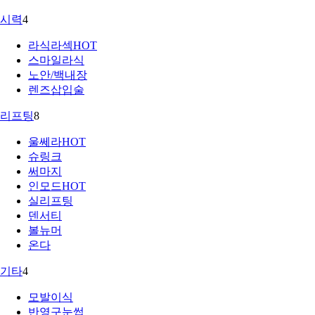
시력
4
라식라섹
HOT
스마일라식
노안/백내장
렌즈삽입술
리프팅
8
울쎄라
HOT
슈링크
써마지
인모드
HOT
실리프팅
덴서티
볼뉴머
온다
기타
4
모발이식
반영구눈썹