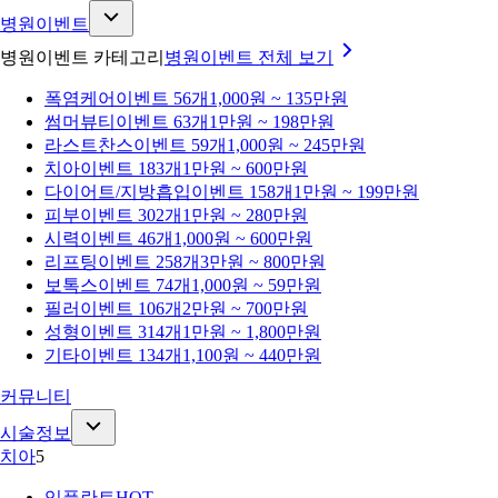
병원이벤트
병원이벤트 카테고리
병원이벤트
전체 보기
폭염케어
이벤트 56개
1,000원 ~ 135만원
썸머뷰티
이벤트 63개
1만원 ~ 198만원
라스트찬스
이벤트 59개
1,000원 ~ 245만원
치아
이벤트 183개
1만원 ~ 600만원
다이어트/지방흡입
이벤트 158개
1만원 ~ 199만원
피부
이벤트 302개
1만원 ~ 280만원
시력
이벤트 46개
1,000원 ~ 600만원
리프팅
이벤트 258개
3만원 ~ 800만원
보톡스
이벤트 74개
1,000원 ~ 59만원
필러
이벤트 106개
2만원 ~ 700만원
성형
이벤트 314개
1만원 ~ 1,800만원
기타
이벤트 134개
1,100원 ~ 440만원
커뮤니티
시술정보
치아
5
임플란트
HOT