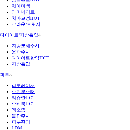
치아미백
라미네이트
치아교정
HOT
크라운/브릿지
다이어트/지방흡입
4
지방분해주사
윤곽주사
다이어트한약
HOT
지방흡입
피부
8
피부레이저
스킨부스터
리쥬란
HOT
쥬베룩
HOT
엑소좀
물광주사
피부관리
LDM