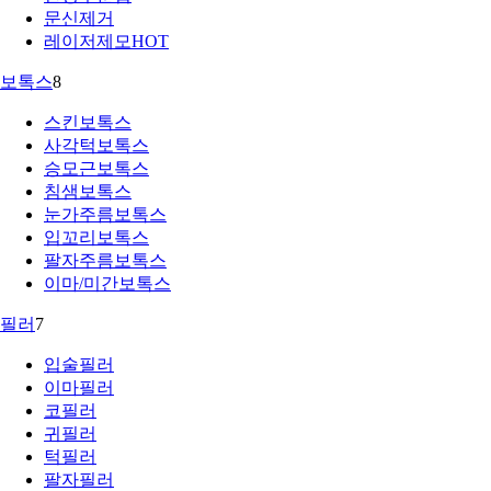
문신제거
레이저제모
HOT
보톡스
8
스킨보톡스
사각턱보톡스
승모근보톡스
침샘보톡스
눈가주름보톡스
입꼬리보톡스
팔자주름보톡스
이마/미간보톡스
필러
7
입술필러
이마필러
코필러
귀필러
턱필러
팔자필러