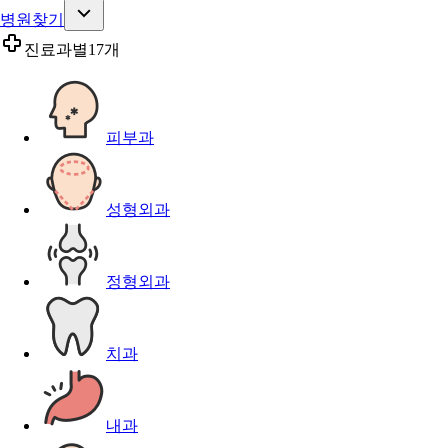
병원찾기
진료과별
17개
피부과
성형외과
정형외과
치과
내과