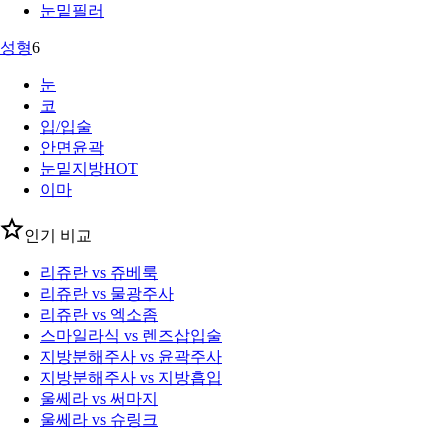
눈밑필러
성형
6
눈
코
입/입술
안면윤곽
눈밑지방
HOT
이마
인기 비교
리쥬란 vs 쥬베룩
리쥬란 vs 물광주사
리쥬란 vs 엑소좀
스마일라식 vs 렌즈삽입술
지방분해주사 vs 윤곽주사
지방분해주사 vs 지방흡입
울쎄라 vs 써마지
울쎄라 vs 슈링크