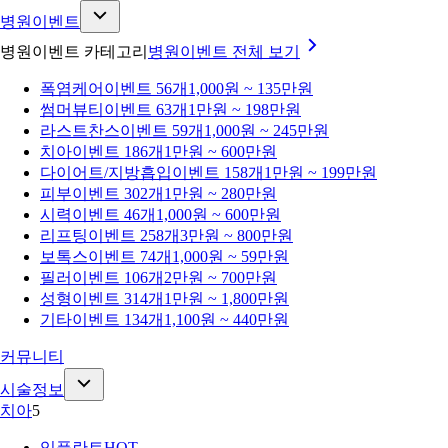
병원이벤트
병원이벤트 카테고리
병원이벤트
전체 보기
폭염케어
이벤트 56개
1,000원 ~ 135만원
썸머뷰티
이벤트 63개
1만원 ~ 198만원
라스트찬스
이벤트 59개
1,000원 ~ 245만원
치아
이벤트 186개
1만원 ~ 600만원
다이어트/지방흡입
이벤트 158개
1만원 ~ 199만원
피부
이벤트 302개
1만원 ~ 280만원
시력
이벤트 46개
1,000원 ~ 600만원
리프팅
이벤트 258개
3만원 ~ 800만원
보톡스
이벤트 74개
1,000원 ~ 59만원
필러
이벤트 106개
2만원 ~ 700만원
성형
이벤트 314개
1만원 ~ 1,800만원
기타
이벤트 134개
1,100원 ~ 440만원
커뮤니티
시술정보
치아
5
임플란트
HOT