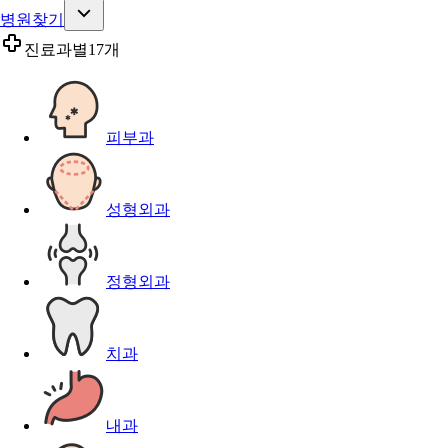
병원찾기
진료과별
17개
피부과
성형외과
정형외과
치과
내과