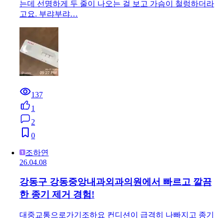
는데 선명하게 두 줄이 나오는 걸 보고 가슴이 철렁하더라
고요. 부랴부랴…
137
1
2
0
조하연
26.04.08
강동구 강동중앙내과외과의원에서 빠르고 깔끔
한 종기 제거 경험!
대중교통으로가기조하요 컨디션이 급격히 나빠지고 종기