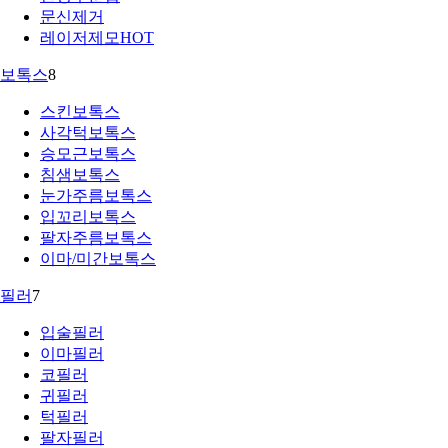
문신제거
레이저제모
HOT
보톡스
8
스킨보톡스
사각턱보톡스
승모근보톡스
침샘보톡스
눈가주름보톡스
입꼬리보톡스
팔자주름보톡스
이마/미간보톡스
필러
7
입술필러
이마필러
코필러
귀필러
턱필러
팔자필러