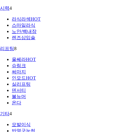
시력
4
라식라섹
HOT
스마일라식
노안/백내장
렌즈삽입술
리프팅
8
울쎄라
HOT
슈링크
써마지
인모드
HOT
실리프팅
덴서티
볼뉴머
온다
기타
4
모발이식
반영구눈썹