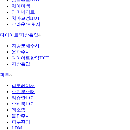
치아미백
라미네이트
치아교정
HOT
크라운/브릿지
다이어트/지방흡입
4
지방분해주사
윤곽주사
다이어트한약
HOT
지방흡입
피부
8
피부레이저
스킨부스터
리쥬란
HOT
쥬베룩
HOT
엑소좀
물광주사
피부관리
LDM