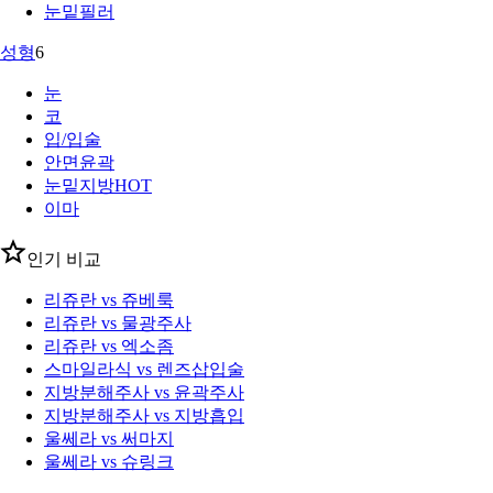
눈밑필러
성형
6
눈
코
입/입술
안면윤곽
눈밑지방
HOT
이마
인기 비교
리쥬란 vs 쥬베룩
리쥬란 vs 물광주사
리쥬란 vs 엑소좀
스마일라식 vs 렌즈삽입술
지방분해주사 vs 윤곽주사
지방분해주사 vs 지방흡입
울쎄라 vs 써마지
울쎄라 vs 슈링크