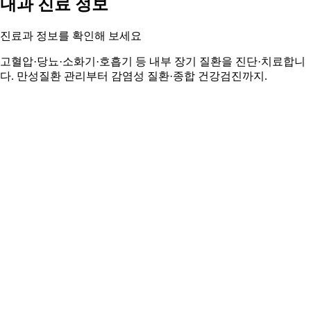
내과 진료 정보
진료과 정보를 확인해 보세요
고혈압·당뇨·소화기·호흡기 등 내부 장기 질환을 진단·치료합니
다. 만성질환 관리부터 감염성 질환·종합 건강검진까지.
내과 정보 자세히 보기 ›
05
05
05
05
주변 지역 보기
근처 지역 내과
주변 지역도 둘러보세요
군위군 내과
부산 남구 내과
달서구 내과
달성군 내과
부산 북구 내
과
부산 서구 내과
수성구 내과
중구 내과
이 페이지의 의료 정보는 참고용입니다. 정확한 진단과 치료
는 반드시 전문의와 상담하시기 바랍니다.
© 2025 캐시닥. 의료 정보는 참고용이며 전문의 상담을 권장합니
다.