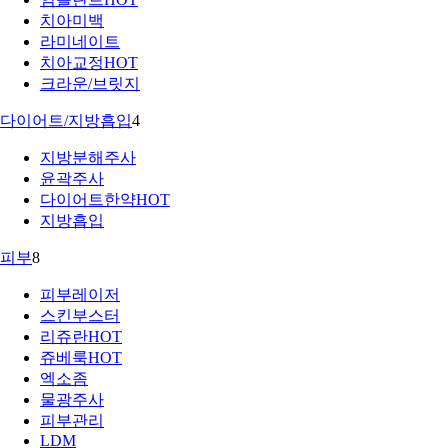
치아미백
라미네이트
치아교정
HOT
크라운/브릿지
다이어트/지방흡입
4
지방분해주사
윤곽주사
다이어트한약
HOT
지방흡입
피부
8
피부레이저
스킨부스터
리쥬란
HOT
쥬베룩
HOT
엑소좀
물광주사
피부관리
LDM