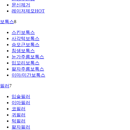
문신제거
레이저제모
HOT
보톡스
8
스킨보톡스
사각턱보톡스
승모근보톡스
침샘보톡스
눈가주름보톡스
입꼬리보톡스
팔자주름보톡스
이마/미간보톡스
필러
7
입술필러
이마필러
코필러
귀필러
턱필러
팔자필러