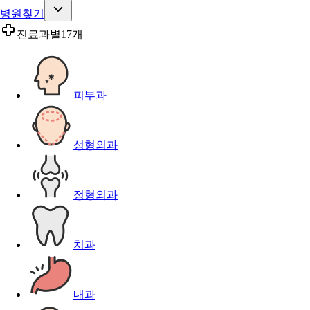
병원찾기
진료과별
17개
피부과
성형외과
정형외과
치과
내과