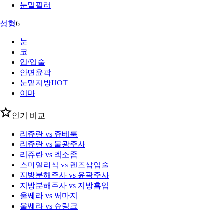
눈밑필러
성형
6
눈
코
입/입술
안면윤곽
눈밑지방
HOT
이마
인기 비교
리쥬란 vs 쥬베룩
리쥬란 vs 물광주사
리쥬란 vs 엑소좀
스마일라식 vs 렌즈삽입술
지방분해주사 vs 윤곽주사
지방분해주사 vs 지방흡입
울쎄라 vs 써마지
울쎄라 vs 슈링크