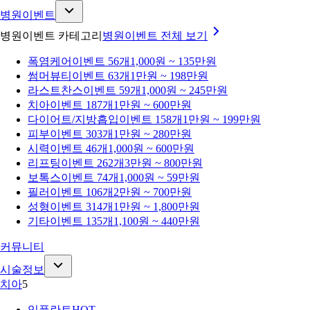
병원이벤트
병원이벤트 카테고리
병원이벤트
전체 보기
폭염케어
이벤트 56개
1,000원 ~ 135만원
썸머뷰티
이벤트 63개
1만원 ~ 198만원
라스트찬스
이벤트 59개
1,000원 ~ 245만원
치아
이벤트 187개
1만원 ~ 600만원
다이어트/지방흡입
이벤트 158개
1만원 ~ 199만원
피부
이벤트 303개
1만원 ~ 280만원
시력
이벤트 46개
1,000원 ~ 600만원
리프팅
이벤트 262개
3만원 ~ 800만원
보톡스
이벤트 74개
1,000원 ~ 59만원
필러
이벤트 106개
2만원 ~ 700만원
성형
이벤트 314개
1만원 ~ 1,800만원
기타
이벤트 135개
1,100원 ~ 440만원
커뮤니티
시술정보
치아
5
임플란트
HOT