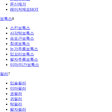
문신제거
레이저제모
HOT
보톡스
8
스킨보톡스
사각턱보톡스
승모근보톡스
침샘보톡스
눈가주름보톡스
입꼬리보톡스
팔자주름보톡스
이마/미간보톡스
필러
7
입술필러
이마필러
코필러
귀필러
턱필러
팔자필러