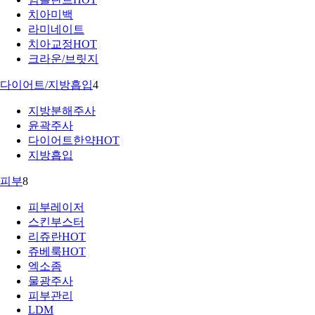
치아미백
라미네이트
치아교정
HOT
크라운/브릿지
다이어트/지방흡입
4
지방분해주사
윤곽주사
다이어트한약
HOT
지방흡입
피부
8
피부레이저
스킨부스터
리쥬란
HOT
쥬베룩
HOT
엑소좀
물광주사
피부관리
LDM