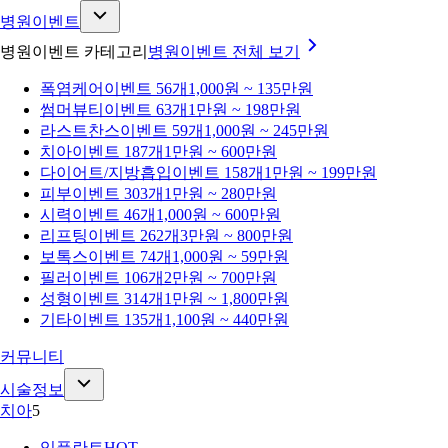
병원이벤트
병원이벤트 카테고리
병원이벤트
전체 보기
폭염케어
이벤트 56개
1,000원 ~ 135만원
썸머뷰티
이벤트 63개
1만원 ~ 198만원
라스트찬스
이벤트 59개
1,000원 ~ 245만원
치아
이벤트 187개
1만원 ~ 600만원
다이어트/지방흡입
이벤트 158개
1만원 ~ 199만원
피부
이벤트 303개
1만원 ~ 280만원
시력
이벤트 46개
1,000원 ~ 600만원
리프팅
이벤트 262개
3만원 ~ 800만원
보톡스
이벤트 74개
1,000원 ~ 59만원
필러
이벤트 106개
2만원 ~ 700만원
성형
이벤트 314개
1만원 ~ 1,800만원
기타
이벤트 135개
1,100원 ~ 440만원
커뮤니티
시술정보
치아
5
임플란트
HOT