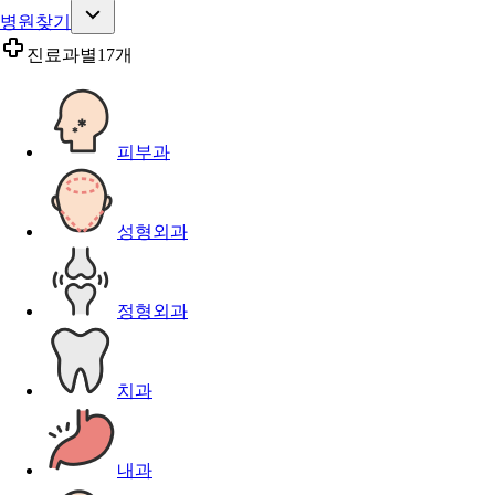
병원찾기
진료과별
17개
피부과
성형외과
정형외과
치과
내과