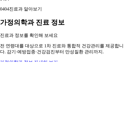
04
04
진료과 알아보기
가정의학과 진료 정보
진료과 정보를 확인해 보세요
전 연령대를 대상으로 1차 진료와 통합적 건강관리를 제공합니
다. 감기·예방접종·건강검진부터 만성질환 관리까지.
가정의학과 정보 자세히 보기 ›
05
05
05
05
주변 지역 보기
근처 지역 가정의학과
주변 지역도 둘러보세요
경산시 가정의학과
경주시 가정의학과
고령군 가정의학과
구미시
가정의학과
김천시 가정의학과
문경시 가정의학과
봉화군 가정의
학과
상주시 가정의학과