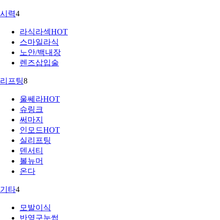
시력
4
라식라섹
HOT
스마일라식
노안/백내장
렌즈삽입술
리프팅
8
울쎄라
HOT
슈링크
써마지
인모드
HOT
실리프팅
덴서티
볼뉴머
온다
기타
4
모발이식
반영구눈썹