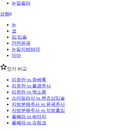
눈밑필러
성형
6
눈
코
입/입술
안면윤곽
눈밑지방
HOT
이마
인기 비교
리쥬란 vs 쥬베룩
리쥬란 vs 물광주사
리쥬란 vs 엑소좀
스마일라식 vs 렌즈삽입술
지방분해주사 vs 윤곽주사
지방분해주사 vs 지방흡입
울쎄라 vs 써마지
울쎄라 vs 슈링크