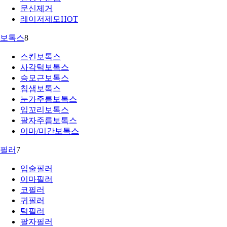
문신제거
레이저제모
HOT
보톡스
8
스킨보톡스
사각턱보톡스
승모근보톡스
침샘보톡스
눈가주름보톡스
입꼬리보톡스
팔자주름보톡스
이마/미간보톡스
필러
7
입술필러
이마필러
코필러
귀필러
턱필러
팔자필러