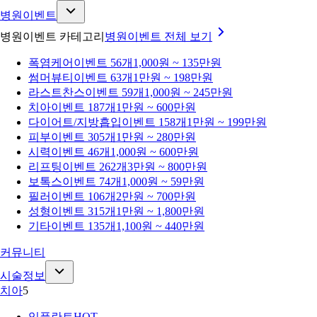
병원이벤트
병원이벤트 카테고리
병원이벤트
전체 보기
폭염케어
이벤트 56개
1,000원 ~ 135만원
썸머뷰티
이벤트 63개
1만원 ~ 198만원
라스트찬스
이벤트 59개
1,000원 ~ 245만원
치아
이벤트 187개
1만원 ~ 600만원
다이어트/지방흡입
이벤트 158개
1만원 ~ 199만원
피부
이벤트 305개
1만원 ~ 280만원
시력
이벤트 46개
1,000원 ~ 600만원
리프팅
이벤트 262개
3만원 ~ 800만원
보톡스
이벤트 74개
1,000원 ~ 59만원
필러
이벤트 106개
2만원 ~ 700만원
성형
이벤트 315개
1만원 ~ 1,800만원
기타
이벤트 135개
1,100원 ~ 440만원
커뮤니티
시술정보
치아
5
임플란트
HOT