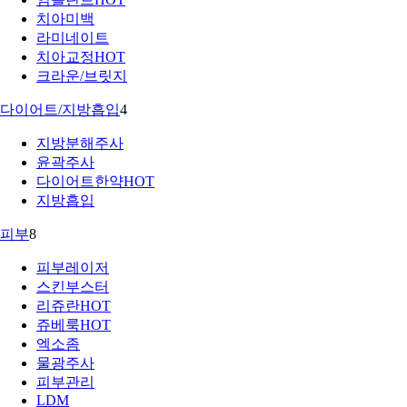
치아미백
라미네이트
치아교정
HOT
크라운/브릿지
다이어트/지방흡입
4
지방분해주사
윤곽주사
다이어트한약
HOT
지방흡입
피부
8
피부레이저
스킨부스터
리쥬란
HOT
쥬베룩
HOT
엑소좀
물광주사
피부관리
LDM