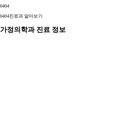
04
04
04
04
진료과 알아보기
가정의학과 진료 정보
진료과 정보를 확인해 보세요
전 연령대를 대상으로 1차 진료와 통합적 건강관리를 제공합니
다. 감기·예방접종·건강검진부터 만성질환 관리까지.
가정의학과 정보 자세히 보기 ›
05
05
05
05
주변 지역 보기
근처 지역 가정의학과
주변 지역도 둘러보세요
강릉시 가정의학과
강원 고성군 가정의학과
동해시 가정의학과
삼