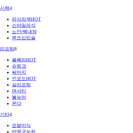
시력
4
라식라섹
HOT
스마일라식
노안/백내장
렌즈삽입술
리프팅
8
울쎄라
HOT
슈링크
써마지
인모드
HOT
실리프팅
덴서티
볼뉴머
온다
기타
4
모발이식
반영구눈썹