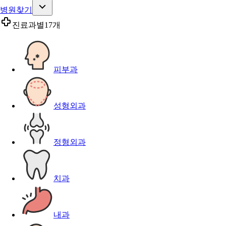
병원찾기
진료과별
17개
피부과
성형외과
정형외과
치과
내과