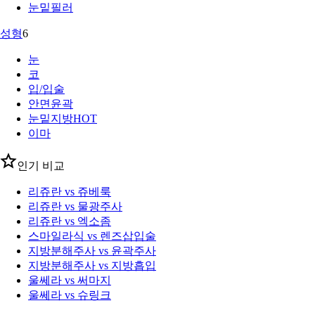
눈밑필러
성형
6
눈
코
입/입술
안면윤곽
눈밑지방
HOT
이마
인기 비교
리쥬란 vs 쥬베룩
리쥬란 vs 물광주사
리쥬란 vs 엑소좀
스마일라식 vs 렌즈삽입술
지방분해주사 vs 윤곽주사
지방분해주사 vs 지방흡입
울쎄라 vs 써마지
울쎄라 vs 슈링크