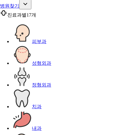
병원찾기
진료과별
17개
피부과
성형외과
정형외과
치과
내과