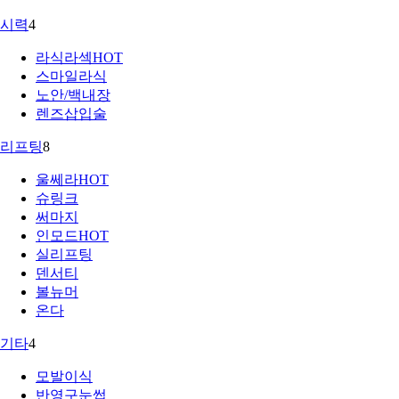
시력
4
라식라섹
HOT
스마일라식
노안/백내장
렌즈삽입술
리프팅
8
울쎄라
HOT
슈링크
써마지
인모드
HOT
실리프팅
덴서티
볼뉴머
온다
기타
4
모발이식
반영구눈썹