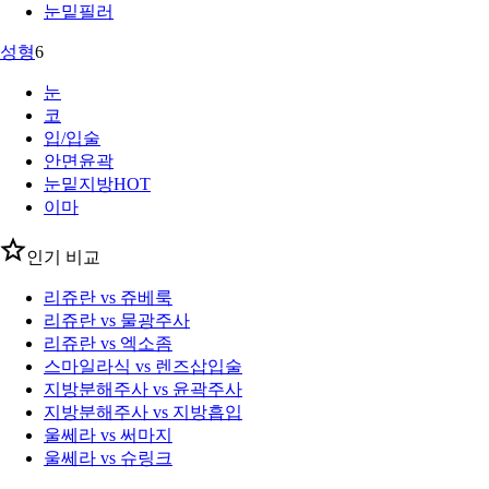
눈밑필러
성형
6
눈
코
입/입술
안면윤곽
눈밑지방
HOT
이마
인기 비교
리쥬란 vs 쥬베룩
리쥬란 vs 물광주사
리쥬란 vs 엑소좀
스마일라식 vs 렌즈삽입술
지방분해주사 vs 윤곽주사
지방분해주사 vs 지방흡입
울쎄라 vs 써마지
울쎄라 vs 슈링크