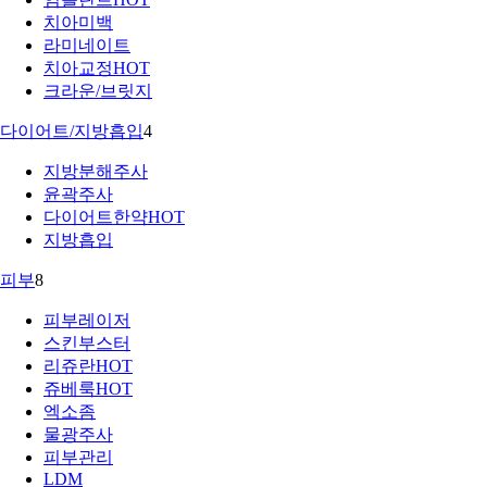
치아미백
라미네이트
치아교정
HOT
크라운/브릿지
다이어트/지방흡입
4
지방분해주사
윤곽주사
다이어트한약
HOT
지방흡입
피부
8
피부레이저
스킨부스터
리쥬란
HOT
쥬베룩
HOT
엑소좀
물광주사
피부관리
LDM