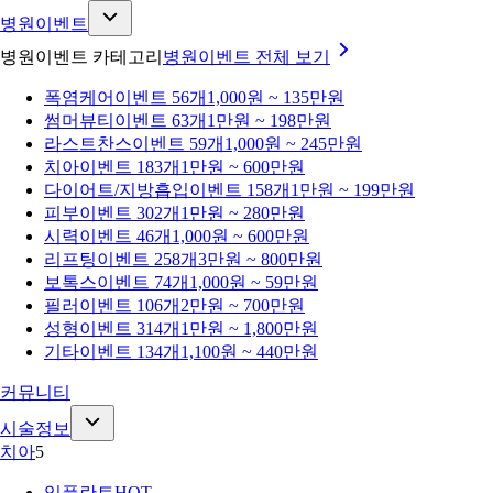
병원이벤트
병원이벤트 카테고리
병원이벤트
전체 보기
폭염케어
이벤트 56개
1,000원 ~ 135만원
썸머뷰티
이벤트 63개
1만원 ~ 198만원
라스트찬스
이벤트 59개
1,000원 ~ 245만원
치아
이벤트 183개
1만원 ~ 600만원
다이어트/지방흡입
이벤트 158개
1만원 ~ 199만원
피부
이벤트 302개
1만원 ~ 280만원
시력
이벤트 46개
1,000원 ~ 600만원
리프팅
이벤트 258개
3만원 ~ 800만원
보톡스
이벤트 74개
1,000원 ~ 59만원
필러
이벤트 106개
2만원 ~ 700만원
성형
이벤트 314개
1만원 ~ 1,800만원
기타
이벤트 134개
1,100원 ~ 440만원
커뮤니티
시술정보
치아
5
임플란트
HOT