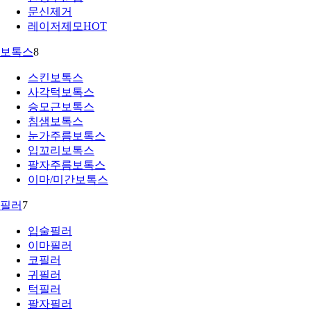
문신제거
레이저제모
HOT
보톡스
8
스킨보톡스
사각턱보톡스
승모근보톡스
침샘보톡스
눈가주름보톡스
입꼬리보톡스
팔자주름보톡스
이마/미간보톡스
필러
7
입술필러
이마필러
코필러
귀필러
턱필러
팔자필러