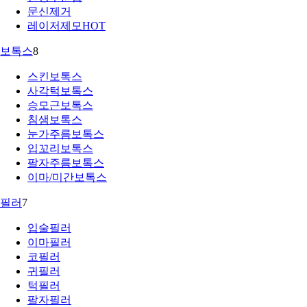
문신제거
레이저제모
HOT
보톡스
8
스킨보톡스
사각턱보톡스
승모근보톡스
침샘보톡스
눈가주름보톡스
입꼬리보톡스
팔자주름보톡스
이마/미간보톡스
필러
7
입술필러
이마필러
코필러
귀필러
턱필러
팔자필러