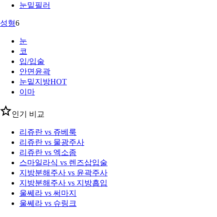
눈밑필러
성형
6
눈
코
입/입술
안면윤곽
눈밑지방
HOT
이마
인기 비교
리쥬란 vs 쥬베룩
리쥬란 vs 물광주사
리쥬란 vs 엑소좀
스마일라식 vs 렌즈삽입술
지방분해주사 vs 윤곽주사
지방분해주사 vs 지방흡입
울쎄라 vs 써마지
울쎄라 vs 슈링크