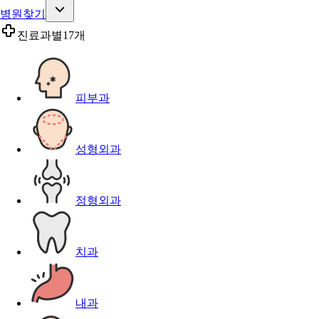
병원찾기
진료과별
17개
피부과
성형외과
정형외과
치과
내과