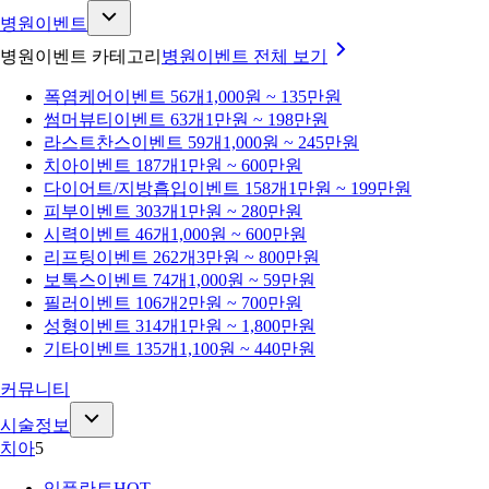
병원이벤트
병원이벤트 카테고리
병원이벤트
전체 보기
폭염케어
이벤트 56개
1,000원 ~ 135만원
썸머뷰티
이벤트 63개
1만원 ~ 198만원
라스트찬스
이벤트 59개
1,000원 ~ 245만원
치아
이벤트 187개
1만원 ~ 600만원
다이어트/지방흡입
이벤트 158개
1만원 ~ 199만원
피부
이벤트 303개
1만원 ~ 280만원
시력
이벤트 46개
1,000원 ~ 600만원
리프팅
이벤트 262개
3만원 ~ 800만원
보톡스
이벤트 74개
1,000원 ~ 59만원
필러
이벤트 106개
2만원 ~ 700만원
성형
이벤트 314개
1만원 ~ 1,800만원
기타
이벤트 135개
1,100원 ~ 440만원
커뮤니티
시술정보
치아
5
임플란트
HOT