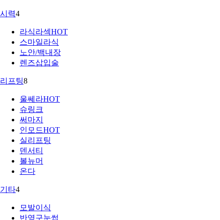
시력
4
라식라섹
HOT
스마일라식
노안/백내장
렌즈삽입술
리프팅
8
울쎄라
HOT
슈링크
써마지
인모드
HOT
실리프팅
덴서티
볼뉴머
온다
기타
4
모발이식
반영구눈썹