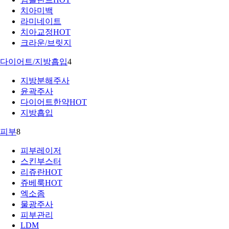
치아미백
라미네이트
치아교정
HOT
크라운/브릿지
다이어트/지방흡입
4
지방분해주사
윤곽주사
다이어트한약
HOT
지방흡입
피부
8
피부레이저
스킨부스터
리쥬란
HOT
쥬베룩
HOT
엑소좀
물광주사
피부관리
LDM