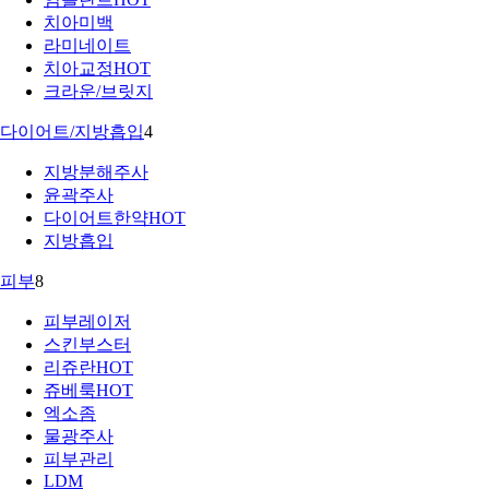
치아미백
라미네이트
치아교정
HOT
크라운/브릿지
다이어트/지방흡입
4
지방분해주사
윤곽주사
다이어트한약
HOT
지방흡입
피부
8
피부레이저
스킨부스터
리쥬란
HOT
쥬베룩
HOT
엑소좀
물광주사
피부관리
LDM