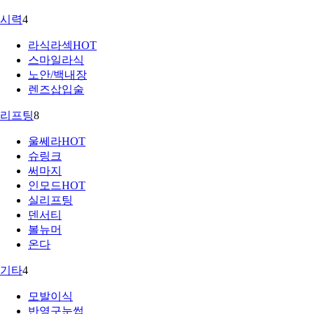
시력
4
라식라섹
HOT
스마일라식
노안/백내장
렌즈삽입술
리프팅
8
울쎄라
HOT
슈링크
써마지
인모드
HOT
실리프팅
덴서티
볼뉴머
온다
기타
4
모발이식
반영구눈썹