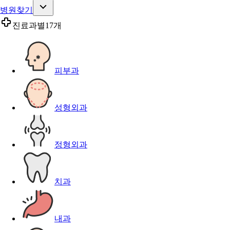
병원찾기
진료과별
17개
피부과
성형외과
정형외과
치과
내과