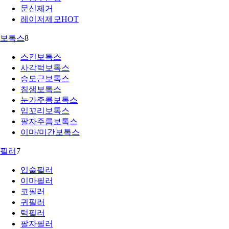
문신제거
레이저제모
HOT
보톡스
8
스킨보톡스
사각턱보톡스
승모근보톡스
침샘보톡스
눈가주름보톡스
입꼬리보톡스
팔자주름보톡스
이마/미간보톡스
필러
7
입술필러
이마필러
코필러
귀필러
턱필러
팔자필러