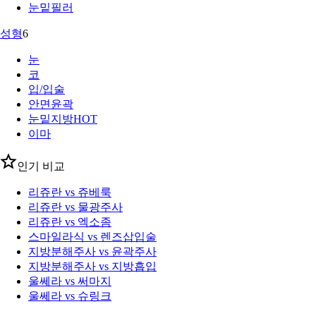
눈밑필러
성형
6
눈
코
입/입술
안면윤곽
눈밑지방
HOT
이마
인기 비교
리쥬란 vs 쥬베룩
리쥬란 vs 물광주사
리쥬란 vs 엑소좀
스마일라식 vs 렌즈삽입술
지방분해주사 vs 윤곽주사
지방분해주사 vs 지방흡입
울쎄라 vs 써마지
울쎄라 vs 슈링크