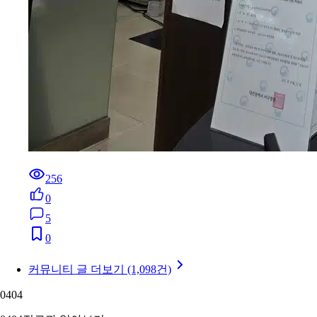
256
0
5
0
커뮤니티 글 더보기 (1,098건)
04
04