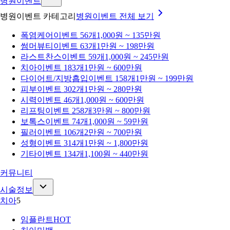
병원이벤트
병원이벤트 카테고리
병원이벤트
전체 보기
폭염케어
이벤트 56개
1,000원 ~ 135만원
썸머뷰티
이벤트 63개
1만원 ~ 198만원
라스트찬스
이벤트 59개
1,000원 ~ 245만원
치아
이벤트 183개
1만원 ~ 600만원
다이어트/지방흡입
이벤트 158개
1만원 ~ 199만원
피부
이벤트 302개
1만원 ~ 280만원
시력
이벤트 46개
1,000원 ~ 600만원
리프팅
이벤트 258개
3만원 ~ 800만원
보톡스
이벤트 74개
1,000원 ~ 59만원
필러
이벤트 106개
2만원 ~ 700만원
성형
이벤트 314개
1만원 ~ 1,800만원
기타
이벤트 134개
1,100원 ~ 440만원
커뮤니티
시술정보
치아
5
임플란트
HOT