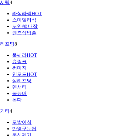
시력
4
라식라섹
HOT
스마일라식
노안/백내장
렌즈삽입술
리프팅
8
울쎄라
HOT
슈링크
써마지
인모드
HOT
실리프팅
덴서티
볼뉴머
온다
기타
4
모발이식
반영구눈썹
문신제거