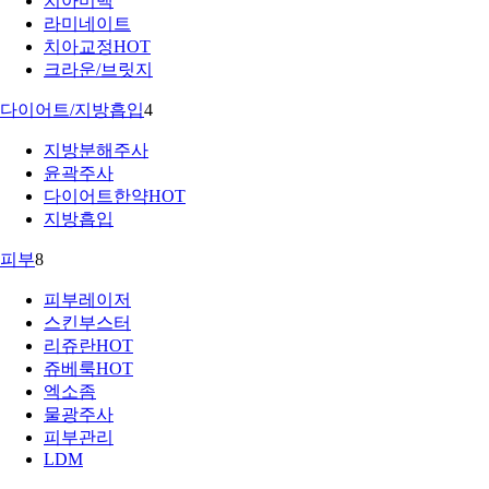
치아미백
라미네이트
치아교정
HOT
크라운/브릿지
다이어트/지방흡입
4
지방분해주사
윤곽주사
다이어트한약
HOT
지방흡입
피부
8
피부레이저
스킨부스터
리쥬란
HOT
쥬베룩
HOT
엑소좀
물광주사
피부관리
LDM