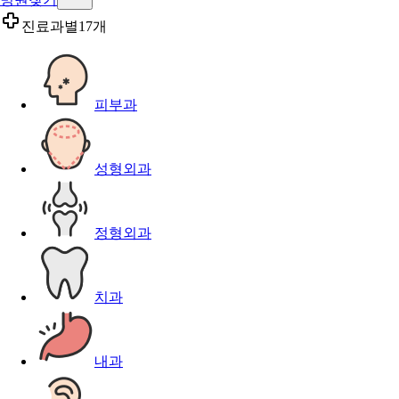
진료과별
17개
피부과
성형외과
정형외과
치과
내과