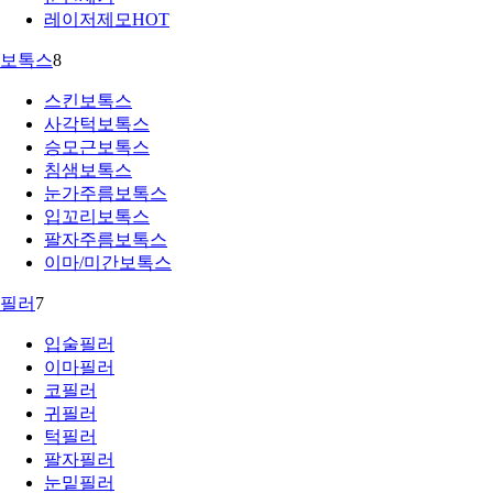
레이저제모
HOT
보톡스
8
스킨보톡스
사각턱보톡스
승모근보톡스
침샘보톡스
눈가주름보톡스
입꼬리보톡스
팔자주름보톡스
이마/미간보톡스
필러
7
입술필러
이마필러
코필러
귀필러
턱필러
팔자필러
눈밑필러