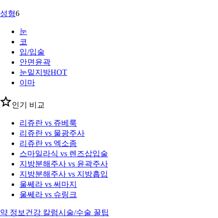
성형
6
눈
코
입/입술
안면윤곽
눈밑지방
HOT
이마
인기 비교
리쥬란 vs 쥬베룩
리쥬란 vs 물광주사
리쥬란 vs 엑소좀
스마일라식 vs 렌즈삽입술
지방분해주사 vs 윤곽주사
지방분해주사 vs 지방흡입
울쎄라 vs 써마지
울쎄라 vs 슈링크
약 정보
건강 칼럼
시술/수술 꿀팁